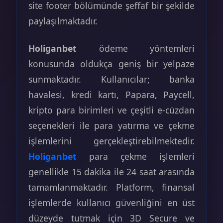
site footer bölümünde şeffaf bir şekilde
paylaşılmaktadır.
Holiganbet
ödeme yöntemleri
konusunda oldukça geniş bir yelpaze
sunmaktadır. Kullanıcılar; banka
havalesi, kredi kartı, Papara, Paycell,
kripto para birimleri ve çeşitli e-cüzdan
seçenekleri ile para yatırma ve çekme
işlemlerini gerçekleştirebilmektedir.
Holiganbet
para çekme işlemleri
genellikle 15 dakika ile 24 saat arasında
tamamlanmaktadır. Platform, finansal
işlemlerde kullanıcı güvenliğini en üst
düzeyde tutmak için 3D Secure ve