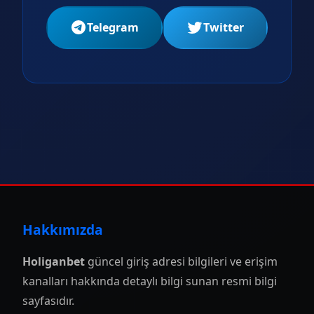
Telegram
Twitter
Hakkımızda
Holiganbet
güncel giriş adresi bilgileri ve erişim
kanalları hakkında detaylı bilgi sunan resmi bilgi
sayfasıdır.