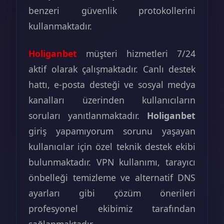
benzeri güvenlik protokollerini
kullanmaktadır.
Holiganbet
müşteri hizmetleri 7/24
aktif olarak çalışmaktadır. Canlı destek
hattı, e-posta desteği ve sosyal medya
kanalları üzerinden kullanıcıların
soruları yanıtlanmaktadır.
Holiganbet
giriş yapamıyorum sorunu yaşayan
kullanıcılar için özel teknik destek ekibi
bulunmaktadır. VPN kullanımı, tarayıcı
önbelleği temizleme ve alternatif DNS
ayarları gibi çözüm önerileri
profesyonel ekibimiz tarafından
sağlanmaktadır.