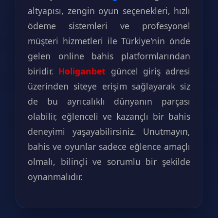
altyapısı, zengin oyun seçenekleri, hızlı
ödeme sistemleri ve profesyonel
müşteri hizmetleri ile Türkiye'nin önde
gelen online bahis platformlarından
biridir.
Holiganbet
güncel giriş adresi
üzerinden siteye erişim sağlayarak siz
de bu ayrıcalıklı dünyanın parçası
olabilir, eğlenceli ve kazançlı bir bahis
deneyimi yaşayabilirsiniz. Unutmayın,
bahis ve oyunlar sadece eğlence amaçlı
olmalı, bilinçli ve sorumlu bir şekilde
oynanmalıdır.