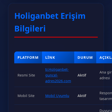
Holiganbet Erişim
Bilgileri
PLATFORM
LINK
DURUM
AÇIK
tr.Holiganbet-
Ana gir
Resmi Site
guncel-
Aktif
adresi
adres2026.com
Respon
Mobil Site
Mobil Uyumlu
Aktif
tasarı
Duyur