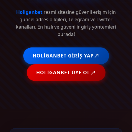
Holiganbet
resmi sitesine güvenli erişim için
güncel adres bilgileri, Telegram ve Twitter
kanalları. En hızlı ve güvenilir giriş yöntemleri
burada!
HOLIGANBET GIRIŞ YAP
HOLIGANBET ÜYE OL