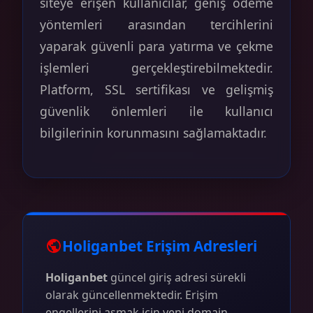
siteye erişen kullanıcılar, geniş ödeme
yöntemleri arasından tercihlerini
yaparak güvenli para yatırma ve çekme
işlemleri gerçekleştirebilmektedir.
Platform, SSL sertifikası ve gelişmiş
güvenlik önlemleri ile kullanıcı
bilgilerinin korunmasını sağlamaktadır.
Holiganbet Erişim Adresleri
Holiganbet
güncel giriş adresi sürekli
olarak güncellenmektedir. Erişim
engellerini aşmak için yeni domain