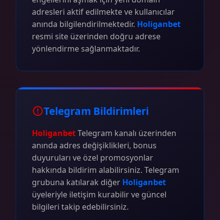
adresleri aktif edilmekte ve kullanıcılar
anında bilgilendirilmektedir.
Holiganbet
resmi site üzerinden doğru adrese
yönlendirme sağlanmaktadır.
Telegram Bildirimleri
Holiganbet
Telegram kanalı üzerinden
anında adres değişiklikleri, bonus
duyuruları ve özel promosyonlar
hakkında bildirim alabilirsiniz. Telegram
grubuna katılarak diğer
Holiganbet
üyeleriyle iletişim kurabilir ve güncel
bilgileri takip edebilirsiniz.