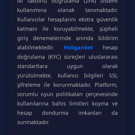
iki faktörlü doğrulama (2FA) sistemi
kullanımına olanak tanımaktadır.
Kullanıcılar hesaplarını ekstra güvenlik
katmanı ile koruyabilmekte, şüpheli
giriş denemelerinde anında bildirim
alabilmektedir.
Holiganbet
hesap
doğrulama (KYC) süreçleri uluslararası
standartlara uygun olarak
yürütülmekte, kullanıcı bilgileri SSL
şifreleme ile korunmaktadır. Platform,
sorumlu oyun politikaları çerçevesinde
kullanılarına bahis limitleri koyma ve
hesap dondurma imkanları da
sunmaktadır.