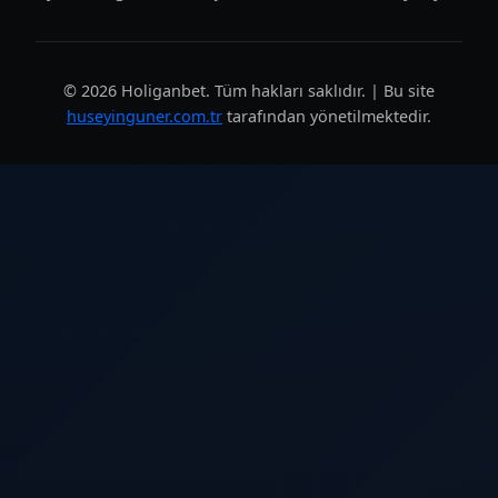
© 2026 Holiganbet. Tüm hakları saklıdır. | Bu site
huseyinguner.com.tr
tarafından yönetilmektedir.