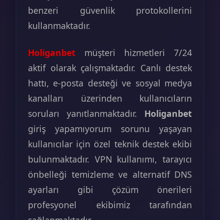
benzeri güvenlik protokollerini
kullanmaktadır.
Holiganbet
müşteri hizmetleri 7/24
aktif olarak çalışmaktadır. Canlı destek
hattı, e-posta desteği ve sosyal medya
kanalları üzerinden kullanıcıların
soruları yanıtlanmaktadır.
Holiganbet
giriş yapamıyorum sorunu yaşayan
kullanıcılar için özel teknik destek ekibi
bulunmaktadır. VPN kullanımı, tarayıcı
önbelleği temizleme ve alternatif DNS
ayarları gibi çözüm önerileri
profesyonel ekibimiz tarafından
sağlanmaktadır.