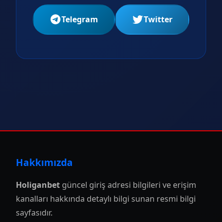
Telegram
Twitter
Hakkımızda
Holiganbet
güncel giriş adresi bilgileri ve erişim
kanalları hakkında detaylı bilgi sunan resmi bilgi
sayfasıdır.