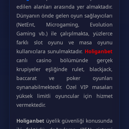
edilen alanları arasında yer almaktadır.
Dünyanın önde gelen oyun sağlayıcıları
(NetEnt, Microgaming, Evolution
Gaming vb.) ile çalışılmakta, yüzlerce
farklı slot oyunu ve masa oyunu
kullanıcılara sunulmaktadır.
Holiganbet
canlı casino bölümünde gerçek
krupiyeler eşliğinde rulet, blackjack,
baccarat ve poker oyunları
oynanabilmektedir. Özel VIP masaları
yüksek limitli oyuncular için hizmet
vermektedir.
Holiganbet
üyelik güvenliği konusunda