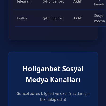
Telegram
@Holiganbet
Aktif
kanalı
Sosyal
Twitter
@Holiganbet
Aktif
medya
Holiganbet Sosyal
Medya Kanalları
Güncel adres bilgileri ve özel fırsatlar için
bizi takip edin!