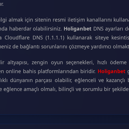
r.
gi almak için sitenin resmi iletişim kanallarını kulla
nda haberdar olabilirsiniz.
Holiganbet
DNS ayarları de
 Cloudflare DNS (1.1.1.1) kullanarak siteye kesintisi
meniz de bağlantı sorunlarını çözmeye yardımcı olmakt
lir altyapısı, zengin oyun seçenekleri, hızlı ödeme
en online bahis platformlarından biridir.
Holiganbet
g
ıklı dünyanın parçası olabilir, eğlenceli ve kazançlı 
eğlence amaçlı olmalı, bilinçli ve sorumlu bir şekild