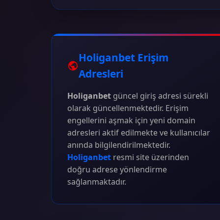
Holiganbet Erişim
Adresleri
Holiganbet
güncel giriş adresi sürekli
olarak güncellenmektedir. Erişim
engellerini aşmak için yeni domain
adresleri aktif edilmekte ve kullanıcılar
anında bilgilendirilmektedir.
Holiganbet
resmi site üzerinden
doğru adrese yönlendirme
sağlanmaktadır.