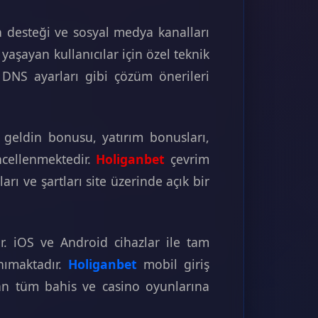
ta desteği ve sosyal medya kanalları
aşayan kullanıcılar için özel teknik
 DNS ayarları gibi çözüm önerileri
 geldin bonusu, yatırım bonusları,
ncellenmektedir.
Holiganbet
çevrim
rı ve şartları site üzerinde açık bir
r. iOS ve Android cihazlar ile tam
nımaktadır.
Holiganbet
mobil giriş
ndan tüm bahis ve casino oyunlarına