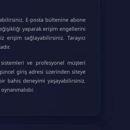
nabilirsiniz. E-posta bültenine abone
ğişikliği yaparak erişim engellerini
z erişim sağlayabilirsiniz. Tarayıcı
adır.
 sistemleri ve profesyonel müşteri
üncel giriş adresi üzerinden siteye
bir bahis deneyimi yaşayabilirsiniz.
e oynanmalıdır.