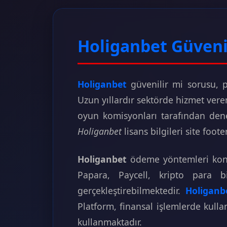
Holiganbet Güveni
Holiganbet
güvenilir mi sorusu, p
Uzun yıllardır sektörde hizmet ver
oyun komisyonları tarafından dene
Holiganbet
lisans bilgileri site foot
Holiganbet
ödeme yöntemleri konus
Papara, Paycell, kripto para b
gerçekleştirebilmektedir.
Holiganb
Platform, finansal işlemlerde kull
kullanmaktadır.