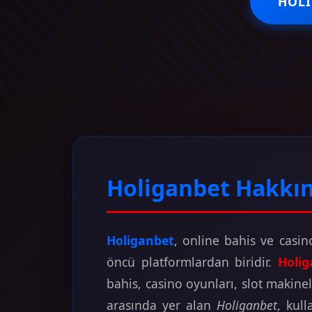
HOLI
Holiganbet Hakkınd
Holiganbet
, online bahis ve casin
öncü platformlardan biridir.
Holig
bahis, casino oyunları, slot makinel
arasında yer alan
Holiganbet
, kull