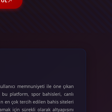
 OL
 kullanıcı memnuniyeti ile öne çıkan
 bu platform, spor bahisleri, canlı
n en çok tercih edilen bahis siteleri
amak için sürekli olarak altyapısını