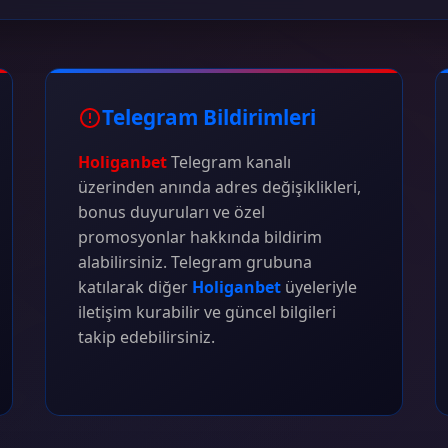
Telegram Bildirimleri
Holiganbet
Telegram kanalı
üzerinden anında adres değişiklikleri,
bonus duyuruları ve özel
promosyonlar hakkında bildirim
alabilirsiniz. Telegram grubuna
katılarak diğer
Holiganbet
üyeleriyle
iletişim kurabilir ve güncel bilgileri
takip edebilirsiniz.