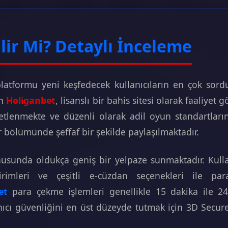
lir Mi? Detaylı İnceleme
latformu yeni keşfedecek kullanıcıların en çok sord
en
Holiganbet
, lisanslı bir bahis sitesi olarak faaliyet
tlenmekte ve düzenli olarak adil oyun standartları
er bölümünde şeffaf bir şekilde paylaşılmaktadır.
unda oldukça geniş bir yelpaze sunmaktadır. Kullanıc
irimleri ve çeşitli e-cüzdan seçenekleri ile pa
et
para çekme işlemleri genellikle 15 dakika ile 2
anıcı güvenliğini en üst düzeyde tutmak için 3D Secure