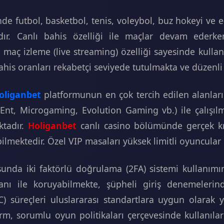
e futbol, basketbol, tenis, voleybol, buz hokeyi ve e-
ır. Canlı bahis özelliği ile maçlar devam ederke
 maç izleme (live streaming) özelliği sayesinde kullanı
ahis oranları rekabetçi seviyede tutulmakta ve düzenli
oliganbet
platformunun en çok tercih edilen alanları
Ent, Microgaming, Evolution Gaming vb.) ile çalışılm
ktadır.
Holiganbet
canlı casino bölümünde gerçek krup
lmektedir. Özel VIP masaları yüksek limitli oyuncular 
unda iki faktörlü doğrulama (2FA) sistemi kullanımın
anı ile koruyabilmekte, şüpheli giriş denemelerind
süreçleri uluslararası standartlara uygun olarak yür
orm, sorumlu oyun politikaları çerçevesinde kullanıla