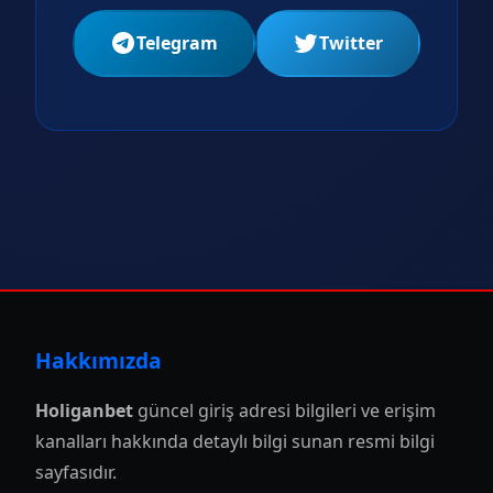
Telegram
Twitter
Hakkımızda
Holiganbet
güncel giriş adresi bilgileri ve erişim
kanalları hakkında detaylı bilgi sunan resmi bilgi
sayfasıdır.