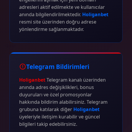
adresleri aktif edilmekte ve kullanıcılar
anında bilgilendirilmektedir.
Holiganbet
resmi site üzerinden doğru adrese
yönlendirme sağlanmaktadır.
Telegram Bildirimleri
Holiganbet
Telegram kanalı üzerinden
anında adres değişiklikleri, bonus
duyuruları ve özel promosyonlar
hakkında bildirim alabilirsiniz. Telegram
grubuna katılarak diğer
Holiganbet
üyeleriyle iletişim kurabilir ve güncel
bilgileri takip edebilirsiniz.