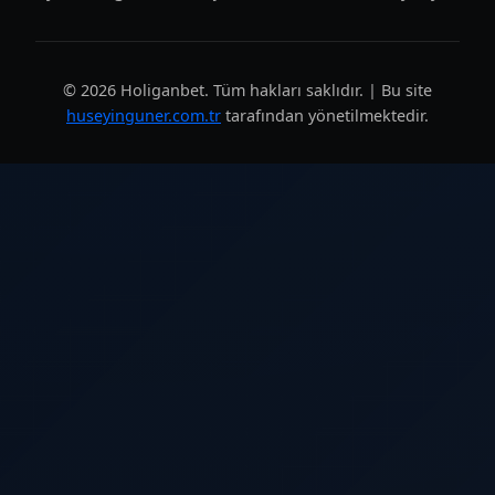
© 2026 Holiganbet. Tüm hakları saklıdır. | Bu site
huseyinguner.com.tr
tarafından yönetilmektedir.