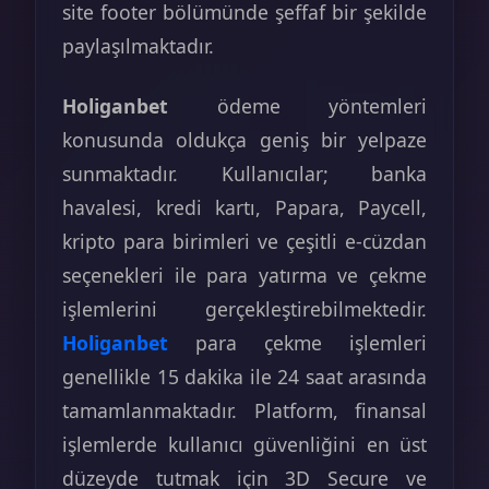
site footer bölümünde şeffaf bir şekilde
paylaşılmaktadır.
Holiganbet
ödeme yöntemleri
konusunda oldukça geniş bir yelpaze
sunmaktadır. Kullanıcılar; banka
havalesi, kredi kartı, Papara, Paycell,
kripto para birimleri ve çeşitli e-cüzdan
seçenekleri ile para yatırma ve çekme
işlemlerini gerçekleştirebilmektedir.
Holiganbet
para çekme işlemleri
genellikle 15 dakika ile 24 saat arasında
tamamlanmaktadır. Platform, finansal
işlemlerde kullanıcı güvenliğini en üst
düzeyde tutmak için 3D Secure ve