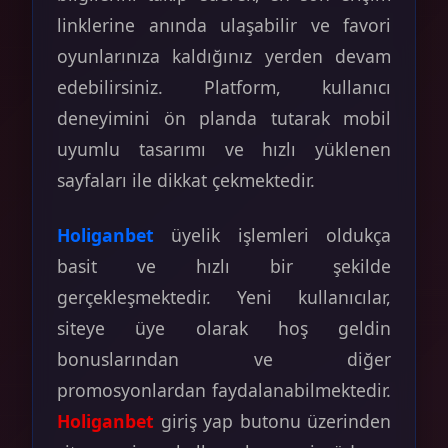
linklerine anında ulaşabilir ve favori
oyunlarınıza kaldığınız yerden devam
edebilirsiniz. Platform, kullanıcı
deneyimini ön planda tutarak mobil
uyumlu tasarımı ve hızlı yüklenen
sayfaları ile dikkat çekmektedir.
Holiganbet
üyelik işlemleri oldukça
basit ve hızlı bir şekilde
gerçekleşmektedir. Yeni kullanıcılar,
siteye üye olarak hoş geldin
bonuslarından ve diğer
promosyonlardan faydalanabilmektedir.
Holiganbet
giriş yap butonu üzerinden