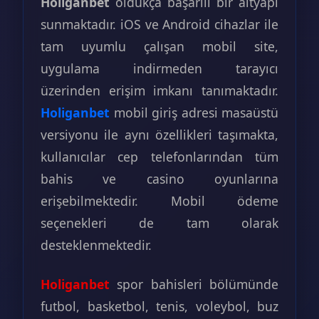
Holiganbet
oldukça başarılı bir altyapı
sunmaktadır. iOS ve Android cihazlar ile
tam uyumlu çalışan mobil site,
uygulama indirmeden tarayıcı
üzerinden erişim imkanı tanımaktadır.
Holiganbet
mobil giriş adresi masaüstü
versiyonu ile aynı özellikleri taşımakta,
kullanıcılar cep telefonlarından tüm
bahis ve casino oyunlarına
erişebilmektedir. Mobil ödeme
seçenekleri de tam olarak
desteklenmektedir.
Holiganbet
spor bahisleri bölümünde
futbol, basketbol, tenis, voleybol, buz