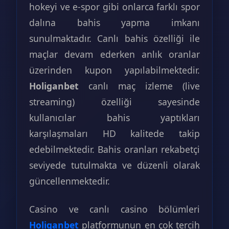
hokeyi ve e-spor gibi onlarca farklı spor
dalına bahis yapma imkanı
sunulmaktadır. Canlı bahis özelliği ile
maçlar devam ederken anlık oranlar
üzerinden kupon yapılabilmektedir.
Holiganbet
canlı maç izleme (live
streaming) özelliği sayesinde
kullanıcılar bahis yaptıkları
karşılaşmaları HD kalitede takip
edebilmektedir. Bahis oranları rekabetçi
seviyede tutulmakta ve düzenli olarak
güncellenmektedir.
Casino ve canlı casino bölümleri
Holiganbet
platformunun en çok tercih