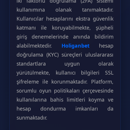
iki faktörlü doğrulama (2FA) sistemi
kullanımına olanak tanımaktadır.
Kullanıcılar hesaplarını ekstra güvenlik
katmanı ile koruyabilmekte, şüpheli
giriş denemelerinde anında bildirim
alabilmektedir.
Holiganbet
hesap
doğrulama (KYC) süreçleri uluslararası
standartlara uygun olarak
yürütülmekte, kullanıcı bilgileri SSL
şifreleme ile korunmaktadır. Platform,
sorumlu oyun politikaları çerçevesinde
kullanılarına bahis limitleri koyma ve
hesap dondurma imkanları da
sunmaktadır.