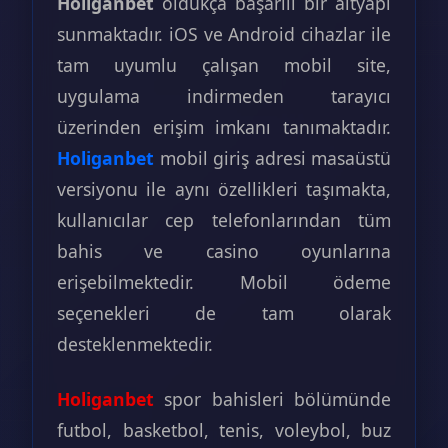
Holiganbet
oldukça başarılı bir altyapı
sunmaktadır. iOS ve Android cihazlar ile
tam uyumlu çalışan mobil site,
uygulama indirmeden tarayıcı
üzerinden erişim imkanı tanımaktadır.
Holiganbet
mobil giriş adresi masaüstü
versiyonu ile aynı özellikleri taşımakta,
kullanıcılar cep telefonlarından tüm
bahis ve casino oyunlarına
erişebilmektedir. Mobil ödeme
seçenekleri de tam olarak
desteklenmektedir.
Holiganbet
spor bahisleri bölümünde
futbol, basketbol, tenis, voleybol, buz