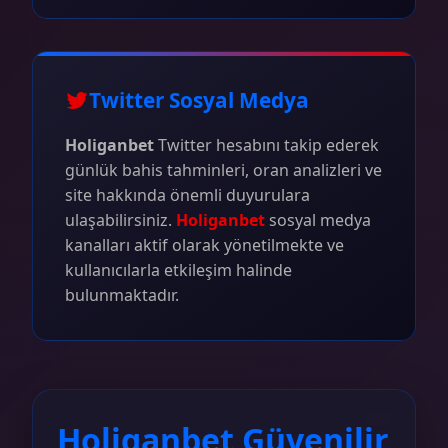
Twitter Sosyal Medya
Holiganbet
Twitter hesabını takip ederek
günlük bahis tahminleri, oran analizleri ve
site hakkında önemli duyurulara
ulaşabilirsiniz.
Holiganbet
sosyal medya
kanalları aktif olarak yönetilmekte ve
kullanıcılarla etkileşim halinde
bulunmaktadır.
Holiganbet Güvenilir