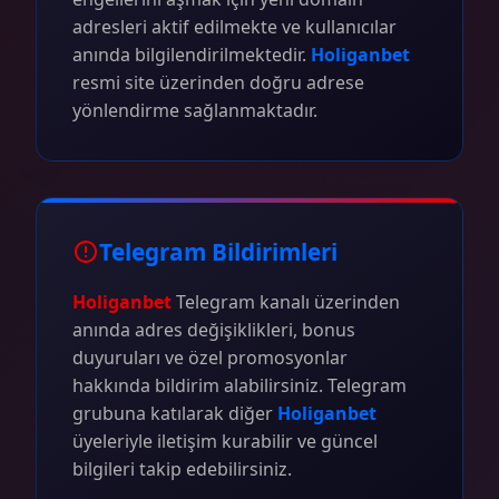
adresleri aktif edilmekte ve kullanıcılar
anında bilgilendirilmektedir.
Holiganbet
resmi site üzerinden doğru adrese
yönlendirme sağlanmaktadır.
Telegram Bildirimleri
Holiganbet
Telegram kanalı üzerinden
anında adres değişiklikleri, bonus
duyuruları ve özel promosyonlar
hakkında bildirim alabilirsiniz. Telegram
grubuna katılarak diğer
Holiganbet
üyeleriyle iletişim kurabilir ve güncel
bilgileri takip edebilirsiniz.