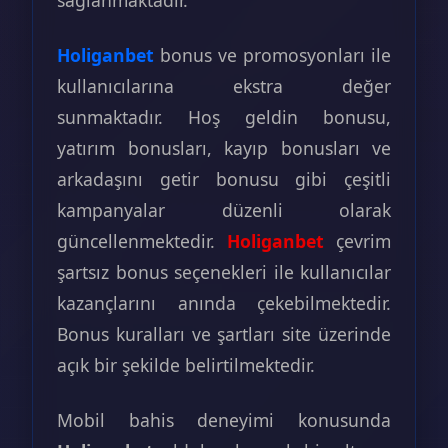
Holiganbet
bonus ve promosyonları ile
kullanıcılarına ekstra değer
sunmaktadır. Hoş geldin bonusu,
yatırım bonusları, kayıp bonusları ve
arkadaşını getir bonusu gibi çeşitli
kampanyalar düzenli olarak
güncellenmektedir.
Holiganbet
çevrim
şartsız bonus seçenekleri ile kullanıcılar
kazançlarını anında çekebilmektedir.
Bonus kuralları ve şartları site üzerinde
açık bir şekilde belirtilmektedir.
Mobil bahis deneyimi konusunda