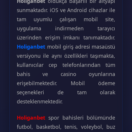
Holiganbet
oldukça başarılı bir altyapı
sunmaktadır. iOS ve Android cihazlar ile
tam uyumlu çalışan mobil site,
uygulama indirmeden tarayıcı
üzerinden erişim imkanı tanımaktadır.
Holiganbet
mobil giriş adresi masaüstü
versiyonu ile aynı özellikleri taşımakta,
kullanıcılar cep telefonlarından tüm
bahis ve casino oyunlarına
erişebilmektedir. Mobil ödeme
seçenekleri de tam olarak
desteklenmektedir.
Holiganbet
spor bahisleri bölümünde
futbol, basketbol, tenis, voleybol, buz