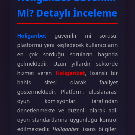
Mi? Detaylı İnceleme
Holiganbet
güvenilir mi sorusu,
platformu yeni keşfedecek kullanıcıların
en çok sorduğu soruların başında
gelmektedir. Uzun yıllardır sektörde
hizmet veren
Holiganbet
, lisanslı bir
bahis sitesi olarak faaliyet
göstermektedir. Platform, uluslararası
oyun komisyonları tarafından
denetlenmekte ve düzenli olarak adil
oyun standartlarına uygunluğu kontrol
edilmektedir.
Holiganbet
lisans bilgileri