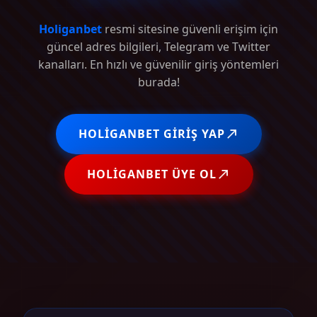
Holiganbet
resmi sitesine güvenli erişim için
güncel adres bilgileri, Telegram ve Twitter
kanalları. En hızlı ve güvenilir giriş yöntemleri
burada!
HOLIGANBET GIRIŞ YAP
HOLIGANBET ÜYE OL