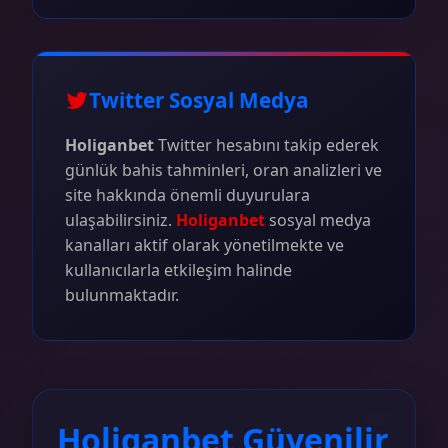
Twitter Sosyal Medya
Holiganbet
Twitter hesabını takip ederek
günlük bahis tahminleri, oran analizleri ve
site hakkında önemli duyurulara
ulaşabilirsiniz.
Holiganbet
sosyal medya
kanalları aktif olarak yönetilmekte ve
kullanıcılarla etkileşim halinde
bulunmaktadır.
Holiganbet Güvenilir