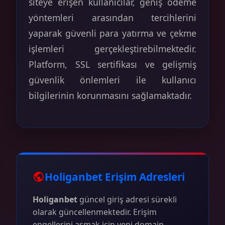
siteye erişen kullanıcılar, geniş ödeme
yöntemleri arasından tercihlerini
yaparak güvenli para yatırma ve çekme
işlemleri gerçekleştirebilmektedir.
Platform, SSL sertifikası ve gelişmiş
güvenlik önlemleri ile kullanıcı
bilgilerinin korunmasını sağlamaktadır.
Holiganbet Erişim Adresleri
Holiganbet
güncel giriş adresi sürekli
olarak güncellenmektedir. Erişim
engellerini aşmak için yeni domain