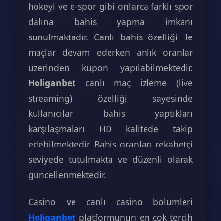
hokeyi ve e-spor gibi onlarca farklı spor
dalına bahis yapma imkanı
sunulmaktadır. Canlı bahis özelliği ile
maçlar devam ederken anlık oranlar
üzerinden kupon yapılabilmektedir.
Holiganbet
canlı maç izleme (live
streaming) özelliği sayesinde
kullanıcılar bahis yaptıkları
karşılaşmaları HD kalitede takip
edebilmektedir. Bahis oranları rekabetçi
seviyede tutulmakta ve düzenli olarak
güncellenmektedir.
Casino ve canlı casino bölümleri
Holiganbet
platformunun en çok tercih