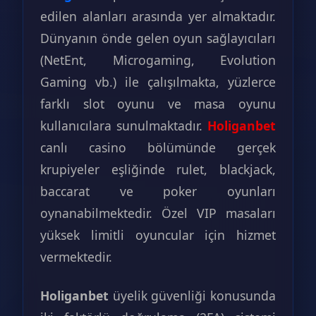
edilen alanları arasında yer almaktadır.
Dünyanın önde gelen oyun sağlayıcıları
(NetEnt, Microgaming, Evolution
Gaming vb.) ile çalışılmakta, yüzlerce
farklı slot oyunu ve masa oyunu
kullanıcılara sunulmaktadır.
Holiganbet
canlı casino bölümünde gerçek
krupiyeler eşliğinde rulet, blackjack,
baccarat ve poker oyunları
oynanabilmektedir. Özel VIP masaları
yüksek limitli oyuncular için hizmet
vermektedir.
Holiganbet
üyelik güvenliği konusunda