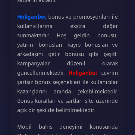
Holiganbet
bonus ve promosyonları ile
kullanıcılarına ekstra değer
sunmaktadır. Hoş geldin bonusu,
yatırım bonusları, kayıp bonusları ve
arkadaşını getir bonusu gibi çeşitli
kampanyalar düzenli olarak
güncellenmektedir.
Holiganbet
çevrim
şartsız bonus seçenekleri ile kullanıcılar
kazançlarını anında çekebilmektedir.
Bonus kuralları ve şartları site üzerinde
açık bir şekilde belirtilmektedir.
Mobil bahis deneyimi konusunda