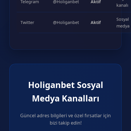
Telegram
@Holiganbet
Aktif
kanalı
Sosyal
Twitter
@Holiganbet
Aktif
medya
Holiganbet Sosyal
Medya Kanalları
Güncel adres bilgileri ve özel fırsatlar için
bizi takip edin!