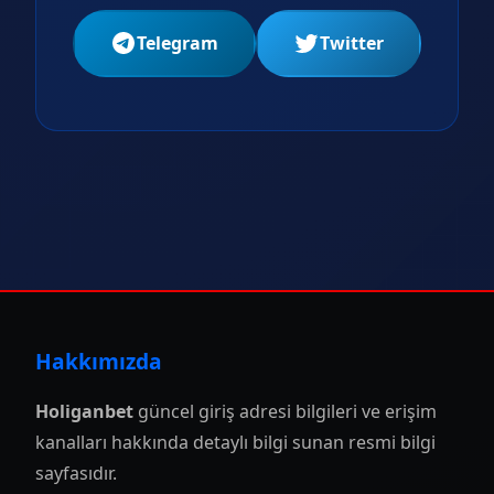
Telegram
Twitter
Hakkımızda
Holiganbet
güncel giriş adresi bilgileri ve erişim
kanalları hakkında detaylı bilgi sunan resmi bilgi
sayfasıdır.