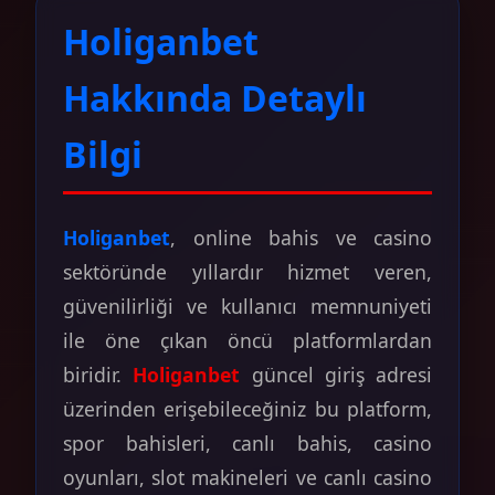
Holiganbet
Hakkında Detaylı
Bilgi
Holiganbet
, online bahis ve casino
sektöründe yıllardır hizmet veren,
güvenilirliği ve kullanıcı memnuniyeti
ile öne çıkan öncü platformlardan
biridir.
Holiganbet
güncel giriş adresi
üzerinden erişebileceğiniz bu platform,
spor bahisleri, canlı bahis, casino
oyunları, slot makineleri ve canlı casino