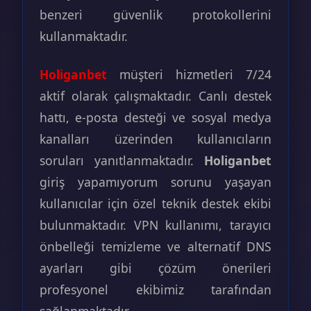
benzeri güvenlik protokollerini
kullanmaktadır.
Holiganbet
müşteri hizmetleri 7/24
aktif olarak çalışmaktadır. Canlı destek
hattı, e-posta desteği ve sosyal medya
kanalları üzerinden kullanıcıların
soruları yanıtlanmaktadır.
Holiganbet
giriş yapamıyorum sorunu yaşayan
kullanıcılar için özel teknik destek ekibi
bulunmaktadır. VPN kullanımı, tarayıcı
önbelleği temizleme ve alternatif DNS
ayarları gibi çözüm önerileri
profesyonel ekibimiz tarafından
sağlanmaktadır.