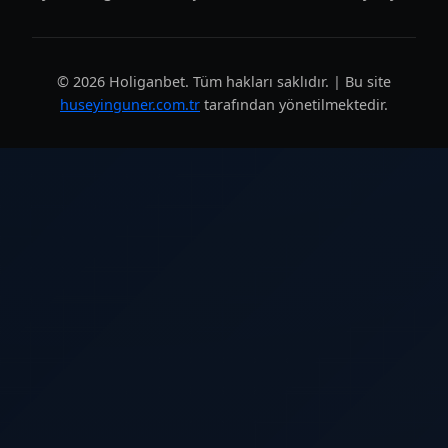
© 2026 Holiganbet. Tüm hakları saklıdır. | Bu site
huseyinguner.com.tr
tarafından yönetilmektedir.