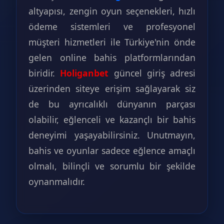
altyapısı, zengin oyun seçenekleri, hızlı
ödeme sistemleri ve profesyonel
müşteri hizmetleri ile Türkiye'nin önde
gelen online bahis platformlarından
biridir.
Holiganbet
güncel giriş adresi
üzerinden siteye erişim sağlayarak siz
de bu ayrıcalıklı dünyanın parçası
olabilir, eğlenceli ve kazançlı bir bahis
deneyimi yaşayabilirsiniz. Unutmayın,
bahis ve oyunlar sadece eğlence amaçlı
olmalı, bilinçli ve sorumlu bir şekilde
oynanmalıdır.