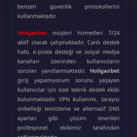
benzeri güvenlik protokollerini
kullanmaktadır.
Holiganbet
müşteri hizmetleri 7/24
aktif olarak çalışmaktadır. Canlı destek
hattı, e-posta desteği ve sosyal medya
kanalları üzerinden kullanıcıların
soruları yanıtlanmaktadır.
Holiganbet
giriş yapamıyorum sorunu yaşayan
kullanıcılar için özel teknik destek ekibi
bulunmaktadır. VPN kullanımı, tarayıcı
önbelleği temizleme ve alternatif DNS
ayarları gibi çözüm önerileri
profesyonel ekibimiz tarafından
sağlanmaktadır.