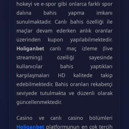
hokeyi ve e-spor gibi onlarca farklı spor
dalına bahis yapma imkanı
sunulmaktadır. Canlı bahis özelliği ile
maçlar devam ederken anlık oranlar
üzerinden kupon yapılabilmektedir.
Holiganbet
canlı maç izleme (live
streaming) özelliği sayesinde
kullanıcılar bahis yaptıkları
karşılaşmaları HD kalitede takip
edebilmektedir. Bahis oranları rekabetçi
seviyede tutulmakta ve düzenli olarak
güncellenmektedir.
Casino ve canlı casino bölümleri
Holiganbet
platformunun en çok tercih