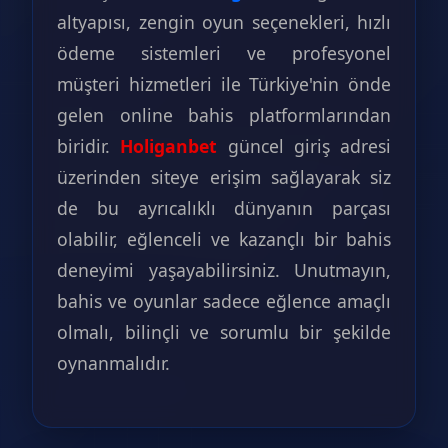
altyapısı, zengin oyun seçenekleri, hızlı
ödeme sistemleri ve profesyonel
müşteri hizmetleri ile Türkiye'nin önde
gelen online bahis platformlarından
biridir.
Holiganbet
güncel giriş adresi
üzerinden siteye erişim sağlayarak siz
de bu ayrıcalıklı dünyanın parçası
olabilir, eğlenceli ve kazançlı bir bahis
deneyimi yaşayabilirsiniz. Unutmayın,
bahis ve oyunlar sadece eğlence amaçlı
olmalı, bilinçli ve sorumlu bir şekilde
oynanmalıdır.