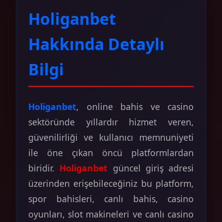
Holiganbet
Hakkında Detaylı
Bilgi
Holiganbet
, online bahis ve casino
sektöründe yıllardır hizmet veren,
güvenilirliği ve kullanıcı memnuniyeti
ile öne çıkan öncü platformlardan
biridir.
Holiganbet
güncel giriş adresi
üzerinden erişebileceğiniz bu platform,
spor bahisleri, canlı bahis, casino
oyunları, slot makineleri ve canlı casino