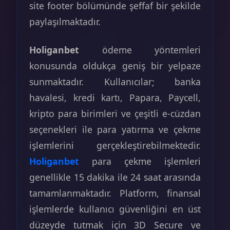
site footer bölümünde şeffaf bir şekilde
paylaşılmaktadır.
Holiganbet
ödeme yöntemleri
konusunda oldukça geniş bir yelpaze
sunmaktadır. Kullanıcılar; banka
havalesi, kredi kartı, Papara, Paycell,
kripto para birimleri ve çeşitli e-cüzdan
seçenekleri ile para yatırma ve çekme
işlemlerini gerçekleştirebilmektedir.
Holiganbet
para çekme işlemleri
genellikle 15 dakika ile 24 saat arasında
tamamlanmaktadır. Platform, finansal
işlemlerde kullanıcı güvenliğini en üst
düzeyde tutmak için 3D Secure ve