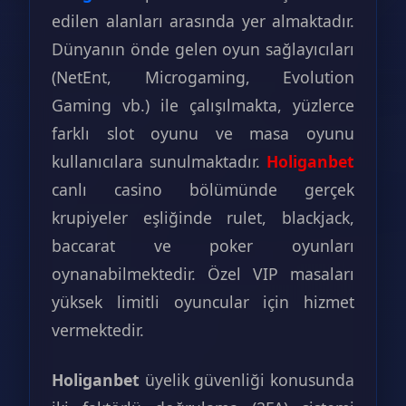
edilen alanları arasında yer almaktadır.
Dünyanın önde gelen oyun sağlayıcıları
(NetEnt, Microgaming, Evolution
Gaming vb.) ile çalışılmakta, yüzlerce
farklı slot oyunu ve masa oyunu
kullanıcılara sunulmaktadır.
Holiganbet
canlı casino bölümünde gerçek
krupiyeler eşliğinde rulet, blackjack,
baccarat ve poker oyunları
oynanabilmektedir. Özel VIP masaları
yüksek limitli oyuncular için hizmet
vermektedir.
Holiganbet
üyelik güvenliği konusunda