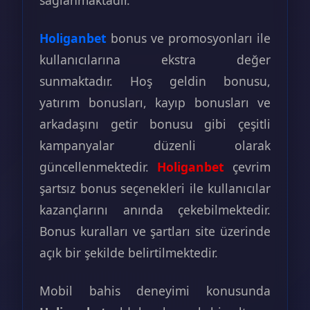
Holiganbet
bonus ve promosyonları ile
kullanıcılarına ekstra değer
sunmaktadır. Hoş geldin bonusu,
yatırım bonusları, kayıp bonusları ve
arkadaşını getir bonusu gibi çeşitli
kampanyalar düzenli olarak
güncellenmektedir.
Holiganbet
çevrim
şartsız bonus seçenekleri ile kullanıcılar
kazançlarını anında çekebilmektedir.
Bonus kuralları ve şartları site üzerinde
açık bir şekilde belirtilmektedir.
Mobil bahis deneyimi konusunda