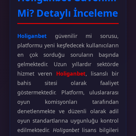
Mi? Detaylı İnceleme
Holiganbet
güvenilir mi sorusu,
platformu yeni keşfedecek kullanıcıların
en çok sorduğu soruların başında
gelmektedir. Uzun yıllardır sektörde
hizmet veren
Holiganbet
, lisanslı bir
bahis sitesi olarak faaliyet
göstermektedir. Platform, uluslararası
oyun komisyonları tarafından
denetlenmekte ve düzenli olarak adil
oyun standartlarına uygunluğu kontrol
edilmektedir.
Holiganbet
lisans bilgileri