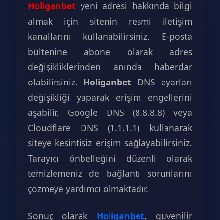
Holiganbet
yeni adresi hakkında bilgi
almak için sitenin resmi iletişim
kanallarını kullanabilirsiniz. E-posta
bültenine abone olarak adres
değişikliklerinden anında haberdar
olabilirsiniz.
Holiganbet
DNS ayarları
değişikliği yaparak erişim engellerini
aşabilir, Google DNS (8.8.8.8) veya
Cloudflare DNS (1.1.1.1) kullanarak
siteye kesintisiz erişim sağlayabilirsiniz.
Tarayıcı önbelleğini düzenli olarak
temizlemeniz de bağlantı sorunlarını
çözmeye yardımcı olmaktadır.
Sonuç olarak
Holiganbet
, güvenilir