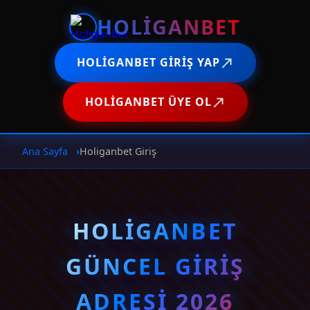
HOLIGANBET
HOLIGANBET GIRIŞ YAP
HOLIGANBET ÜYE OL
Ana Sayfa
Holiganbet Giriş
HOLIGANBET
GÜNCEL GIRIŞ
ADRESI 2026