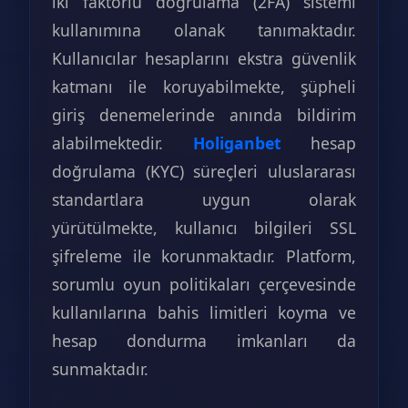
iki faktörlü doğrulama (2FA) sistemi
kullanımına olanak tanımaktadır.
Kullanıcılar hesaplarını ekstra güvenlik
katmanı ile koruyabilmekte, şüpheli
giriş denemelerinde anında bildirim
alabilmektedir.
Holiganbet
hesap
doğrulama (KYC) süreçleri uluslararası
standartlara uygun olarak
yürütülmekte, kullanıcı bilgileri SSL
şifreleme ile korunmaktadır. Platform,
sorumlu oyun politikaları çerçevesinde
kullanılarına bahis limitleri koyma ve
hesap dondurma imkanları da
sunmaktadır.