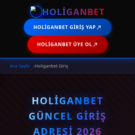
HOLIGANBET
HOLIGANBET GIRIŞ YAP
HOLIGANBET ÜYE OL
Ana Sayfa
Holiganbet Giriş
HOLIGANBET
GÜNCEL GIRIŞ
ADRESI 2026