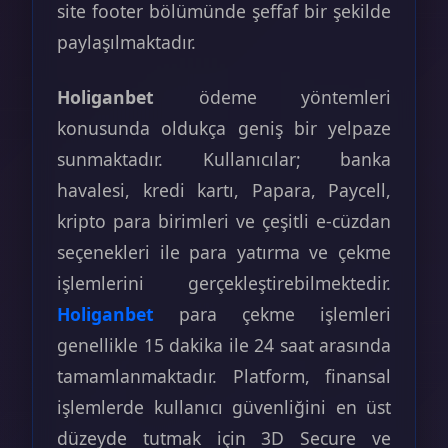
site footer bölümünde şeffaf bir şekilde
paylaşılmaktadır.
Holiganbet
ödeme yöntemleri
konusunda oldukça geniş bir yelpaze
sunmaktadır. Kullanıcılar; banka
havalesi, kredi kartı, Papara, Paycell,
kripto para birimleri ve çeşitli e-cüzdan
seçenekleri ile para yatırma ve çekme
işlemlerini gerçekleştirebilmektedir.
Holiganbet
para çekme işlemleri
genellikle 15 dakika ile 24 saat arasında
tamamlanmaktadır. Platform, finansal
işlemlerde kullanıcı güvenliğini en üst
düzeyde tutmak için 3D Secure ve