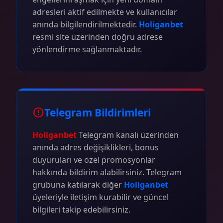
adresleri aktif edilmekte ve kullanıcılar
anında bilgilendirilmektedir.
Holiganbet
resmi site üzerinden doğru adrese
yönlendirme sağlanmaktadır.
Telegram Bildirimleri
Holiganbet
Telegram kanalı üzerinden
anında adres değişiklikleri, bonus
duyuruları ve özel promosyonlar
hakkında bildirim alabilirsiniz. Telegram
grubuna katılarak diğer
Holiganbet
üyeleriyle iletişim kurabilir ve güncel
bilgileri takip edebilirsiniz.