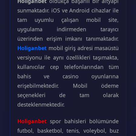
Holiganbet
oldukça başarılı bir altyapı
sunmaktadır. iOS ve Android cihazlar ile
tam uyumlu çalışan mobil site,
uygulama indirmeden tarayıcı
üzerinden erişim imkanı tanımaktadır.
Holiganbet
mobil giriş adresi masaüstü
versiyonu ile aynı özellikleri taşımakta,
kullanıcılar cep telefonlarından tüm
bahis ve casino oyunlarına
erişebilmektedir. Mobil ödeme
seçenekleri de tam olarak
desteklenmektedir.
Holiganbet
spor bahisleri bölümünde
futbol, basketbol, tenis, voleybol, buz