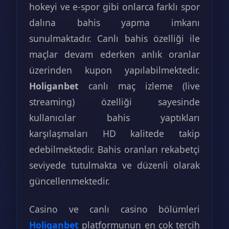
hokeyi ve e-spor gibi onlarca farklı spor
dalına bahis yapma imkanı
sunulmaktadır. Canlı bahis özelliği ile
maçlar devam ederken anlık oranlar
üzerinden kupon yapılabilmektedir.
Holiganbet
canlı maç izleme (live
streaming) özelliği sayesinde
kullanıcılar bahis yaptıkları
karşılaşmaları HD kalitede takip
edebilmektedir. Bahis oranları rekabetçi
seviyede tutulmakta ve düzenli olarak
güncellenmektedir.
Casino ve canlı casino bölümleri
Holiganbet
platformunun en çok tercih