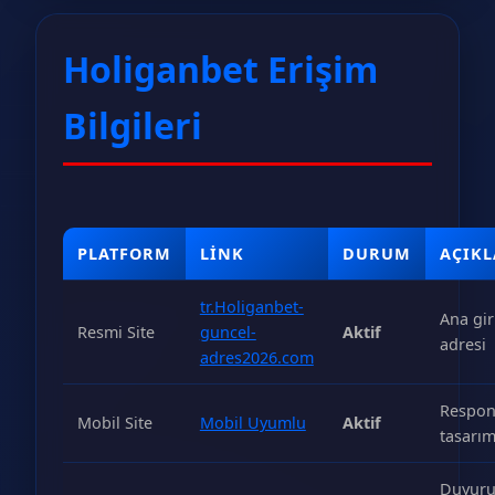
Holiganbet Erişim
Bilgileri
PLATFORM
LINK
DURUM
AÇIK
tr.Holiganbet-
Ana gir
Resmi Site
guncel-
Aktif
adresi
adres2026.com
Respon
Mobil Site
Mobil Uyumlu
Aktif
tasarı
Duyur