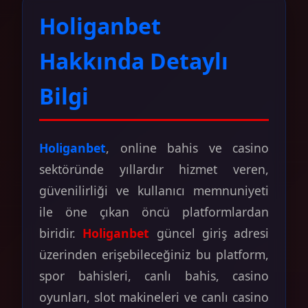
Holiganbet
Hakkında Detaylı
Bilgi
Holiganbet
, online bahis ve casino
sektöründe yıllardır hizmet veren,
güvenilirliği ve kullanıcı memnuniyeti
ile öne çıkan öncü platformlardan
biridir.
Holiganbet
güncel giriş adresi
üzerinden erişebileceğiniz bu platform,
spor bahisleri, canlı bahis, casino
oyunları, slot makineleri ve canlı casino