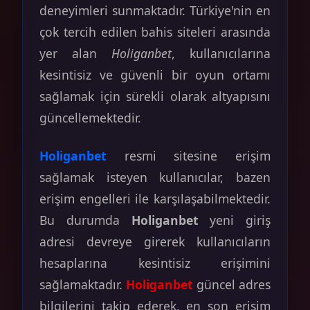
deneyimleri sunmaktadır. Türkiye'nin en
çok tercih edilen bahis siteleri arasında
yer alan
Holiganbet
, kullanıcılarına
kesintisiz ve güvenli bir oyun ortamı
sağlamak için sürekli olarak altyapısını
güncellemektedir.
Holiganbet
resmi sitesine erişim
sağlamak isteyen kullanıcılar, bazen
erişim engelleri ile karşılaşabilmektedir.
Bu durumda
Holiganbet
yeni giriş
adresi devreye girerek kullanıcıların
hesaplarına kesintisiz erişimini
sağlamaktadır.
Holiganbet
güncel adres
bilgilerini takip ederek, en son erişim