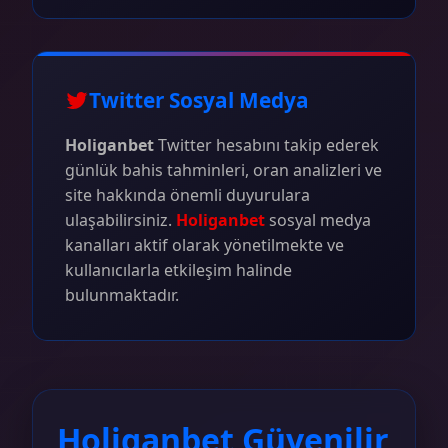
Twitter Sosyal Medya
Holiganbet
Twitter hesabını takip ederek
günlük bahis tahminleri, oran analizleri ve
site hakkında önemli duyurulara
ulaşabilirsiniz.
Holiganbet
sosyal medya
kanalları aktif olarak yönetilmekte ve
kullanıcılarla etkileşim halinde
bulunmaktadır.
Holiganbet Güvenilir