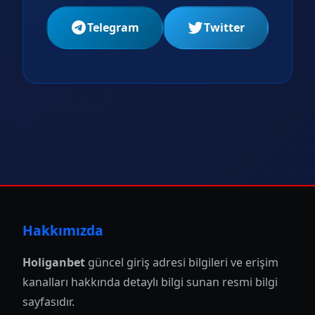
Telegram
Twitter
Hakkımızda
Holiganbet
güncel giriş adresi bilgileri ve erişim
kanalları hakkında detaylı bilgi sunan resmi bilgi
sayfasıdır.