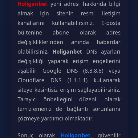
Holiganbet
yeni adresi hakkında bilgi
almak için sitenin resmi iletişim
kanallarını kullanabilirsiniz. E-posta
bültenine abone olarak adres
değişikliklerinden anında haberdar
olabilirsiniz.
Holiganbet
DNS ayarları
değişikliği yaparak erişim engellerini
aşabilir, Google DNS (8.8.8.8) veya
Cloudflare DNS (1.1.1.1) kullanarak
siteye kesintisiz erişim sağlayabilirsiniz.
Tarayıcı önbelleğini düzenli olarak
temizlemeniz de bağlantı sorunlarını
çözmeye yardımcı olmaktadır.
Sonuç olarak
Holiganbet
, güvenilir