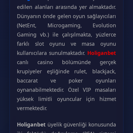
edilen alanları arasında yer almaktadır.
Dünyanın önde gelen oyun sağlayıcıları
(NetEnt, Microgaming, Evolution
Gaming vb.) ile çalışılmakta, yüzlerce
farklı slot oyunu ve masa oyunu
kullanıcılara sunulmaktadır.
Holiganbet
canlı casino bölümünde gerçek
krupiyeler eşliğinde rulet, blackjack,
baccarat ve poker oyunları
oynanabilmektedir. Özel VIP masaları
yüksek limitli oyuncular için hizmet
vermektedir.
Holiganbet
üyelik güvenliği konusunda