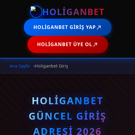
HOLIGANBET
HOLIGANBET GIRIŞ YAP
HOLIGANBET ÜYE OL
Ana Sayfa
Holiganbet Giriş
HOLIGANBET
GÜNCEL GIRIŞ
ADRESI 2026