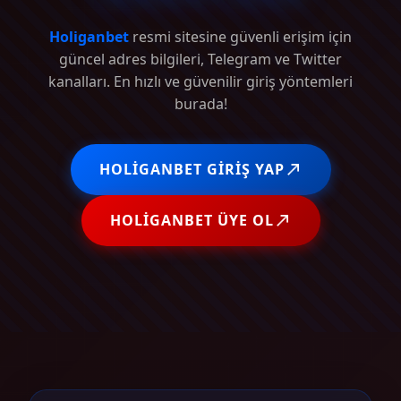
Holiganbet
resmi sitesine güvenli erişim için
güncel adres bilgileri, Telegram ve Twitter
kanalları. En hızlı ve güvenilir giriş yöntemleri
burada!
HOLIGANBET GIRIŞ YAP
HOLIGANBET ÜYE OL