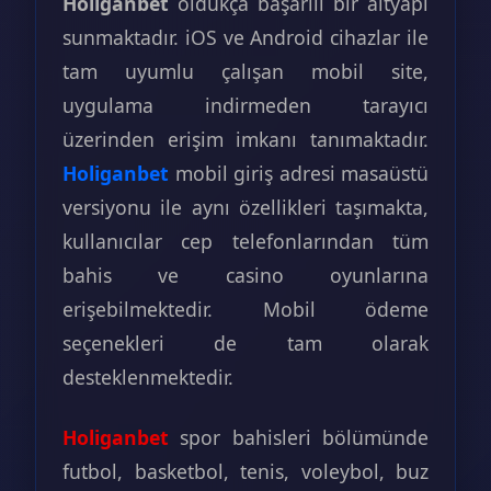
Holiganbet
oldukça başarılı bir altyapı
sunmaktadır. iOS ve Android cihazlar ile
tam uyumlu çalışan mobil site,
uygulama indirmeden tarayıcı
üzerinden erişim imkanı tanımaktadır.
Holiganbet
mobil giriş adresi masaüstü
versiyonu ile aynı özellikleri taşımakta,
kullanıcılar cep telefonlarından tüm
bahis ve casino oyunlarına
erişebilmektedir. Mobil ödeme
seçenekleri de tam olarak
desteklenmektedir.
Holiganbet
spor bahisleri bölümünde
futbol, basketbol, tenis, voleybol, buz