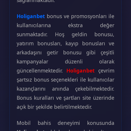
Holiganbet
bonus ve promosyonları ile
kullanıcılarına ekstra değer
sunmaktadır. Hoş geldin bonusu,
yatırım bonusları, kayıp bonusları ve
arkadaşını getir bonusu gibi çeşitli
kampanyalar düzenli olarak
güncellenmektedir.
Holiganbet
çevrim
şartsız bonus seçenekleri ile kullanıcılar
kazançlarını anında çekebilmektedir.
Bonus kuralları ve şartları site üzerinde
açık bir şekilde belirtilmektedir.
Mobil bahis deneyimi konusunda