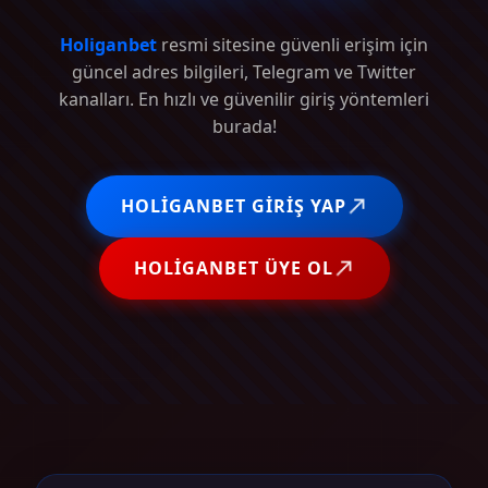
Holiganbet
resmi sitesine güvenli erişim için
güncel adres bilgileri, Telegram ve Twitter
kanalları. En hızlı ve güvenilir giriş yöntemleri
burada!
HOLIGANBET GIRIŞ YAP
HOLIGANBET ÜYE OL