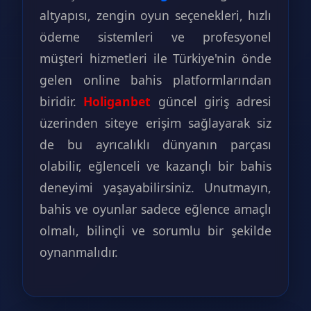
altyapısı, zengin oyun seçenekleri, hızlı
ödeme sistemleri ve profesyonel
müşteri hizmetleri ile Türkiye'nin önde
gelen online bahis platformlarından
biridir.
Holiganbet
güncel giriş adresi
üzerinden siteye erişim sağlayarak siz
de bu ayrıcalıklı dünyanın parçası
olabilir, eğlenceli ve kazançlı bir bahis
deneyimi yaşayabilirsiniz. Unutmayın,
bahis ve oyunlar sadece eğlence amaçlı
olmalı, bilinçli ve sorumlu bir şekilde
oynanmalıdır.