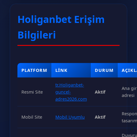
Holiganbet Erişim
Bilgileri
PLATFORM
LINK
DURUM
AÇIK
tr.Holiganbet-
Ana gir
Resmi Site
guncel-
Aktif
adresi
adres2026.com
Respon
Mobil Site
Mobil Uyumlu
Aktif
tasarı
Duyur