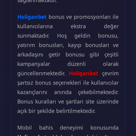
Holiganbet
bonus ve promosyonları ile
kullanıcılarına ekstra değer
sunmaktadır. Hoş geldin bonusu,
yatırım bonusları, kayıp bonusları ve
arkadaşını getir bonusu gibi çeşitli
kampanyalar düzenli olarak
güncellenmektedir.
Holiganbet
çevrim
şartsız bonus seçenekleri ile kullanıcılar
kazançlarını anında çekebilmektedir.
Bonus kuralları ve şartları site üzerinde
açık bir şekilde belirtilmektedir.
Mobil bahis deneyimi konusunda