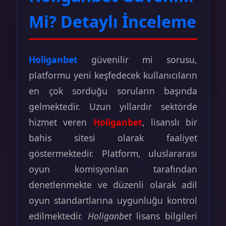
Mi? Detaylı İnceleme
Holiganbet
güvenilir mi sorusu,
platformu yeni keşfedecek kullanıcıların
en çok sorduğu soruların başında
gelmektedir. Uzun yıllardır sektörde
hizmet veren
Holiganbet
, lisanslı bir
bahis sitesi olarak faaliyet
göstermektedir. Platform, uluslararası
oyun komisyonları tarafından
denetlenmekte ve düzenli olarak adil
oyun standartlarına uygunluğu kontrol
edilmektedir.
Holiganbet
lisans bilgileri