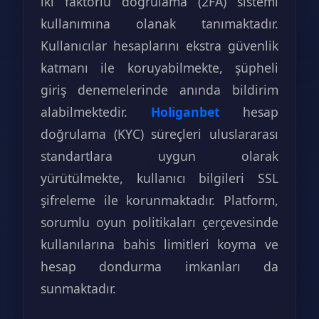
iki faktörlü doğrulama (2FA) sistemi
kullanımına olanak tanımaktadır.
Kullanıcılar hesaplarını ekstra güvenlik
katmanı ile koruyabilmekte, şüpheli
giriş denemelerinde anında bildirim
alabilmektedir.
Holiganbet
hesap
doğrulama (KYC) süreçleri uluslararası
standartlara uygun olarak
yürütülmekte, kullanıcı bilgileri SSL
şifreleme ile korunmaktadır. Platform,
sorumlu oyun politikaları çerçevesinde
kullanılarına bahis limitleri koyma ve
hesap dondurma imkanları da
sunmaktadır.