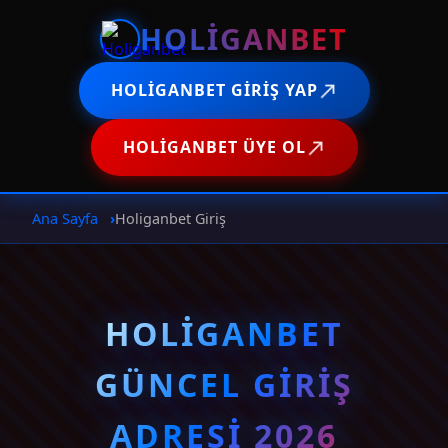
HOLIGANBET
HOLIGANBET GIRIŞ YAP
HOLIGANBET ÜYE OL
Ana Sayfa
Holiganbet Giriş
HOLIGANBET
GÜNCEL GIRIŞ
ADRESI 2026