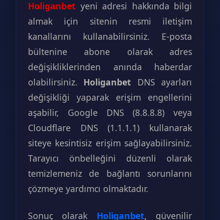
Holiganbet
yeni adresi hakkında bilgi
almak için sitenin resmi iletişim
kanallarını kullanabilirsiniz. E-posta
bültenine abone olarak adres
değişikliklerinden anında haberdar
olabilirsiniz.
Holiganbet
DNS ayarları
değişikliği yaparak erişim engellerini
aşabilir, Google DNS (8.8.8.8) veya
Cloudflare DNS (1.1.1.1) kullanarak
siteye kesintisiz erişim sağlayabilirsiniz.
Tarayıcı önbelleğini düzenli olarak
temizlemeniz de bağlantı sorunlarını
çözmeye yardımcı olmaktadır.
Sonuç olarak
Holiganbet
, güvenilir