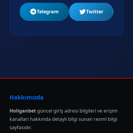
Telegram
Twitter
Hakkımızda
Holiganbet
güncel giriş adresi bilgileri ve erişim
kanalları hakkında detaylı bilgi sunan resmi bilgi
sayfasıdır.