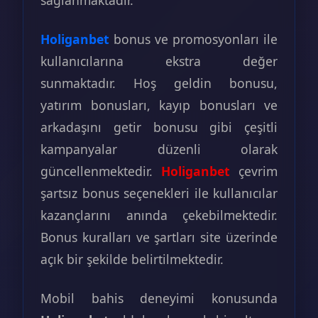
Holiganbet
bonus ve promosyonları ile
kullanıcılarına ekstra değer
sunmaktadır. Hoş geldin bonusu,
yatırım bonusları, kayıp bonusları ve
arkadaşını getir bonusu gibi çeşitli
kampanyalar düzenli olarak
güncellenmektedir.
Holiganbet
çevrim
şartsız bonus seçenekleri ile kullanıcılar
kazançlarını anında çekebilmektedir.
Bonus kuralları ve şartları site üzerinde
açık bir şekilde belirtilmektedir.
Mobil bahis deneyimi konusunda