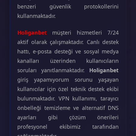
benzeri güvenlik protokollerini
kullanmaktadır.
Holiganbet
müşteri hizmetleri 7/24
aktif olarak çalışmaktadır. Canlı destek
hattı, e-posta desteği ve sosyal medya
kanalları üzerinden kullanıcıların
soruları yanıtlanmaktadır.
Holiganbet
giriş yapamıyorum sorunu yaşayan
kullanıcılar için özel teknik destek ekibi
bulunmaktadır. VPN kullanımı, tarayıcı
önbelleği temizleme ve alternatif DNS
ayarları gibi çözüm önerileri
profesyonel ekibimiz tarafından
sağlanmaktadır.