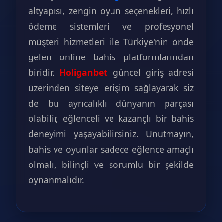
altyapısı, zengin oyun seçenekleri, hızlı
ödeme sistemleri ve profesyonel
müşteri hizmetleri ile Türkiye'nin önde
gelen online bahis platformlarından
biridir.
Holiganbet
güncel giriş adresi
üzerinden siteye erişim sağlayarak siz
de bu ayrıcalıklı dünyanın parçası
olabilir, eğlenceli ve kazançlı bir bahis
deneyimi yaşayabilirsiniz. Unutmayın,
bahis ve oyunlar sadece eğlence amaçlı
olmalı, bilinçli ve sorumlu bir şekilde
oynanmalıdır.