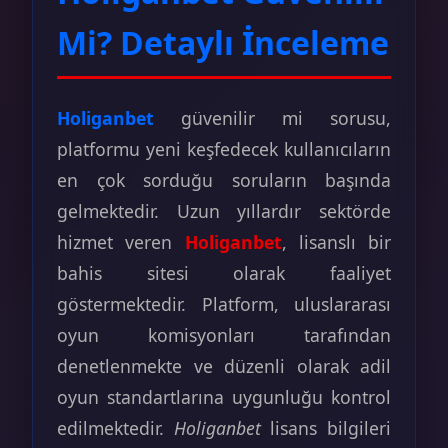
Mi? Detaylı İnceleme
Holiganbet
güvenilir mi sorusu,
platformu yeni keşfedecek kullanıcıların
en çok sorduğu soruların başında
gelmektedir. Uzun yıllardır sektörde
hizmet veren
Holiganbet
, lisanslı bir
bahis sitesi olarak faaliyet
göstermektedir. Platform, uluslararası
oyun komisyonları tarafından
denetlenmekte ve düzenli olarak adil
oyun standartlarına uygunluğu kontrol
edilmektedir.
Holiganbet
lisans bilgileri