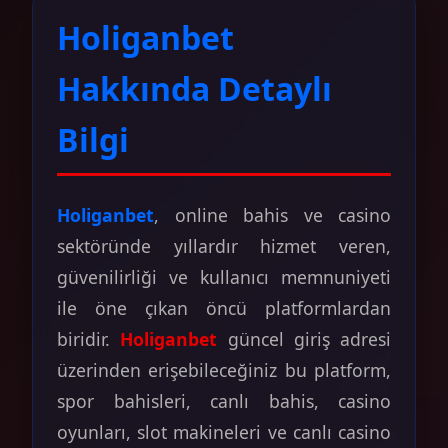
Holiganbet
Hakkında Detaylı
Bilgi
Holiganbet
, online bahis ve casino
sektöründe yıllardır hizmet veren,
güvenilirliği ve kullanıcı memnuniyeti
ile öne çıkan öncü platformlardan
biridir.
Holiganbet
güncel giriş adresi
üzerinden erişebileceğiniz bu platform,
spor bahisleri, canlı bahis, casino
oyunları, slot makineleri ve canlı casino