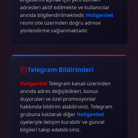
adresleri aktif edilmekte ve kullanıcılar
anında bilgilendirilmektedir.
Holiganbet
resmi site üzerinden doğru adrese
yönlendirme sağlanmaktadır.
Telegram Bildirimleri
Holiganbet
Telegram kanalı üzerinden
anında adres değişiklikleri, bonus
duyuruları ve özel promosyonlar
hakkında bildirim alabilirsiniz. Telegram
grubuna katılarak diğer
Holiganbet
üyeleriyle iletişim kurabilir ve güncel
bilgileri takip edebilirsiniz.