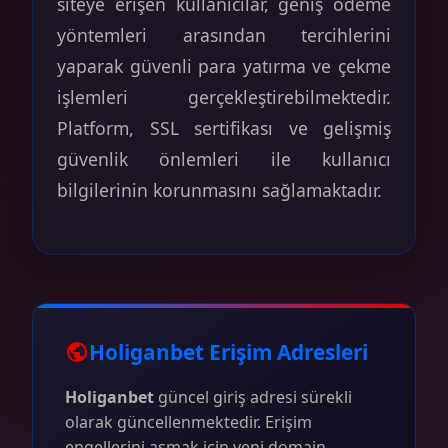
siteye erişen kullanıcılar, geniş ödeme
yöntemleri arasından tercihlerini
yaparak güvenli para yatırma ve çekme
işlemleri gerçekleştirebilmektedir.
Platform, SSL sertifikası ve gelişmiş
güvenlik önlemleri ile kullanıcı
bilgilerinin korunmasını sağlamaktadır.
Holiganbet Erişim Adresleri
Holiganbet
güncel giriş adresi sürekli
olarak güncellenmektedir. Erişim
engellerini aşmak için yeni domain