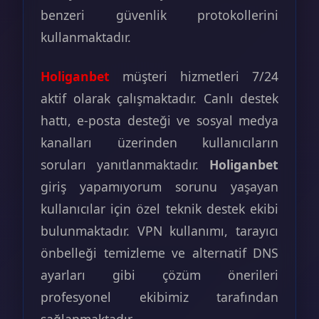
benzeri güvenlik protokollerini
kullanmaktadır.
Holiganbet
müşteri hizmetleri 7/24
aktif olarak çalışmaktadır. Canlı destek
hattı, e-posta desteği ve sosyal medya
kanalları üzerinden kullanıcıların
soruları yanıtlanmaktadır.
Holiganbet
giriş yapamıyorum sorunu yaşayan
kullanıcılar için özel teknik destek ekibi
bulunmaktadır. VPN kullanımı, tarayıcı
önbelleği temizleme ve alternatif DNS
ayarları gibi çözüm önerileri
profesyonel ekibimiz tarafından
sağlanmaktadır.