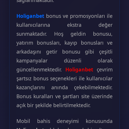
Holiganbet
bonus ve promosyonları ile
kullanıcılarına ekstra değer
sunmaktadır. Hoş geldin bonusu,
yatırım bonusları, kayıp bonusları ve
arkadaşını getir bonusu gibi çeşitli
kampanyalar düzenli olarak
güncellenmektedir.
Holiganbet
çevrim
şartsız bonus seçenekleri ile kullanıcılar
kazançlarını anında çekebilmektedir.
Bonus kuralları ve şartları site üzerinde
açık bir şekilde belirtilmektedir.
Mobil bahis deneyimi konusunda