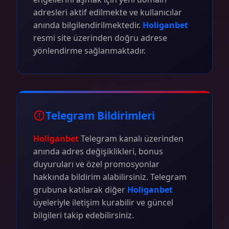
adresleri aktif edilmekte ve kullanıcılar
anında bilgilendirilmektedir.
Holiganbet
resmi site üzerinden doğru adrese
yönlendirme sağlanmaktadır.
Telegram Bildirimleri
Holiganbet
Telegram kanalı üzerinden
anında adres değişiklikleri, bonus
duyuruları ve özel promosyonlar
hakkında bildirim alabilirsiniz. Telegram
grubuna katılarak diğer
Holiganbet
üyeleriyle iletişim kurabilir ve güncel
bilgileri takip edebilirsiniz.