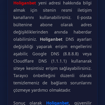
Holiganbet
yeni adresi hakkında bilgi
almak için sitenin resmi iletişim
kanallarını kullanabilirsiniz. E-posta
bültenine abone olarak adres
değişikliklerinden anında haberdar
olabilirsiniz.
Holiganbet
DNS ayarları
değişikliği yaparak erişim engellerini
aşabilir, Google DNS (8.8.8.8) veya
Cloudflare DNS (1.1.1.1) kullanarak
siteye kesintisiz erişim sağlayabilirsiniz.
Tarayıcı önbelleğini düzenli olarak
temizlemeniz de bağlantı sorunlarını
çözmeye yardımcı olmaktadır.
Sonuç olarak
Holiganbet
, güvenilir