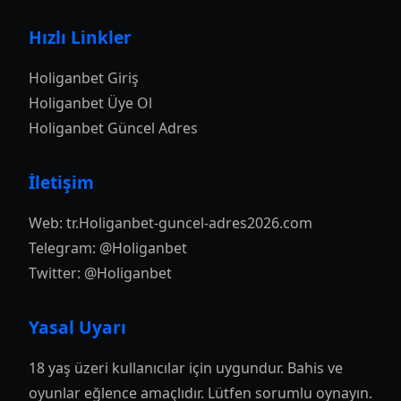
Hızlı Linkler
Holiganbet Giriş
Holiganbet Üye Ol
Holiganbet Güncel Adres
İletişim
Web:
tr.Holiganbet-guncel-adres2026.com
Telegram: @Holiganbet
Twitter: @Holiganbet
Yasal Uyarı
18 yaş üzeri kullanıcılar için uygundur. Bahis ve
oyunlar eğlence amaçlıdır. Lütfen sorumlu oynayın.