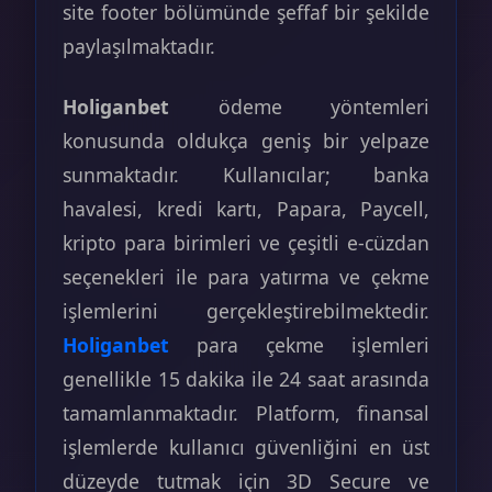
site footer bölümünde şeffaf bir şekilde
paylaşılmaktadır.
Holiganbet
ödeme yöntemleri
konusunda oldukça geniş bir yelpaze
sunmaktadır. Kullanıcılar; banka
havalesi, kredi kartı, Papara, Paycell,
kripto para birimleri ve çeşitli e-cüzdan
seçenekleri ile para yatırma ve çekme
işlemlerini gerçekleştirebilmektedir.
Holiganbet
para çekme işlemleri
genellikle 15 dakika ile 24 saat arasında
tamamlanmaktadır. Platform, finansal
işlemlerde kullanıcı güvenliğini en üst
düzeyde tutmak için 3D Secure ve