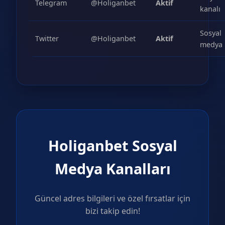
Telegram
@Holiganbet
Aktif
kanalı
Sosyal
Twitter
@Holiganbet
Aktif
medya
Holiganbet Sosyal
Medya Kanalları
Güncel adres bilgileri ve özel fırsatlar için
bizi takip edin!