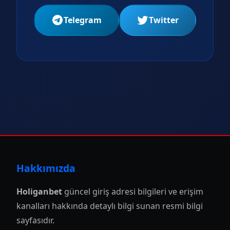
Telegram
Twitter
Hakkımızda
Holiganbet
güncel giriş adresi bilgileri ve erişim
kanalları hakkında detaylı bilgi sunan resmi bilgi
sayfasıdır.