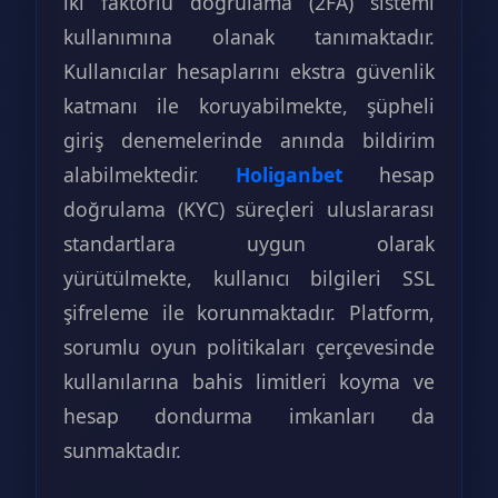
iki faktörlü doğrulama (2FA) sistemi
kullanımına olanak tanımaktadır.
Kullanıcılar hesaplarını ekstra güvenlik
katmanı ile koruyabilmekte, şüpheli
giriş denemelerinde anında bildirim
alabilmektedir.
Holiganbet
hesap
doğrulama (KYC) süreçleri uluslararası
standartlara uygun olarak
yürütülmekte, kullanıcı bilgileri SSL
şifreleme ile korunmaktadır. Platform,
sorumlu oyun politikaları çerçevesinde
kullanılarına bahis limitleri koyma ve
hesap dondurma imkanları da
sunmaktadır.