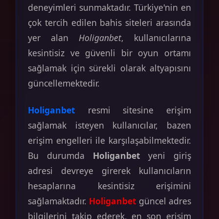
deneyimleri sunmaktadır. Türkiye'nin en
çok tercih edilen bahis siteleri arasında
yer alan
Holiganbet
, kullanıcılarına
kesintisiz ve güvenli bir oyun ortamı
sağlamak için sürekli olarak altyapısını
güncellemektedir.
Holiganbet
resmi sitesine erişim
sağlamak isteyen kullanıcılar, bazen
erişim engelleri ile karşılaşabilmektedir.
Bu durumda
Holiganbet
yeni giriş
adresi devreye girerek kullanıcıların
hesaplarına kesintisiz erişimini
sağlamaktadır.
Holiganbet
güncel adres
bilgilerini takip ederek, en son erişim