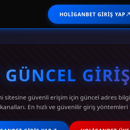
HOLIGANBET GIRIŞ YAP
GÜNCEL GIRIŞ
 sitesine güvenli erişim için güncel adres bilg
kanalları. En hızlı ve güvenilir giriş yöntemler