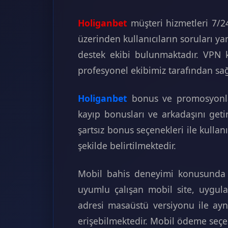
Holiganbet
müşteri hizmetleri 7/24
üzerinden kullanıcıların soruları y
destek ekibi bulunmaktadır. VPN k
profesyonel ekibimiz tarafından sa
Holiganbet
bonus ve promosyonları
kayıp bonusları ve arkadaşını get
şartsız bonus seçenekleri ile kullan
şekilde belirtilmektedir.
Mobil bahis deneyimi konusund
uyumlu çalışan mobil site, uygul
adresi masaüstü versiyonu ile aynı
erişebilmektedir. Mobil ödeme seçe