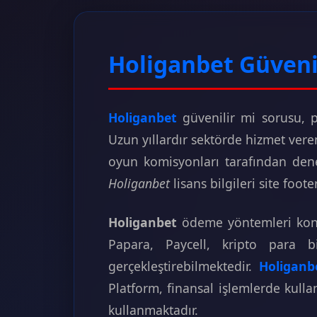
Holiganbet Güveni
Holiganbet
güvenilir mi sorusu, p
Uzun yıllardır sektörde hizmet ver
oyun komisyonları tarafından dene
Holiganbet
lisans bilgileri site foot
Holiganbet
ödeme yöntemleri konus
Papara, Paycell, kripto para b
gerçekleştirebilmektedir.
Holiganb
Platform, finansal işlemlerde kull
kullanmaktadır.