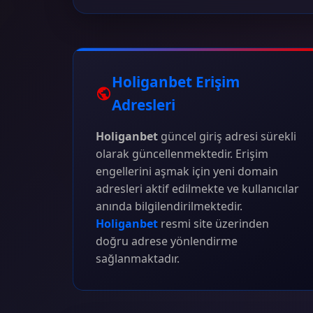
Holiganbet Erişim
Adresleri
Holiganbet
güncel giriş adresi sürekli
olarak güncellenmektedir. Erişim
engellerini aşmak için yeni domain
adresleri aktif edilmekte ve kullanıcılar
anında bilgilendirilmektedir.
Holiganbet
resmi site üzerinden
doğru adrese yönlendirme
sağlanmaktadır.