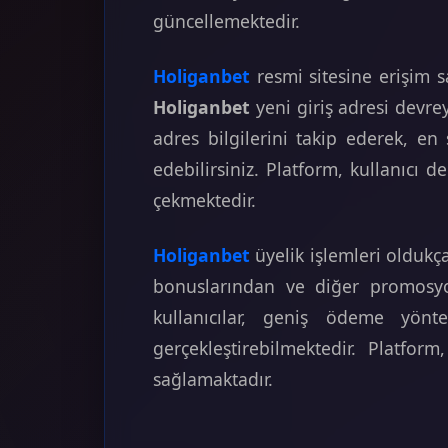
güncellemektedir.
Holiganbet
resmi sitesine erişim s
Holiganbet
yeni giriş adresi devrey
adres bilgilerini takip ederek, en
edebilirsiniz. Platform, kullanıcı 
çekmektedir.
Holiganbet
üyelik işlemleri oldukça
bonuslarından ve diğer promosyo
kullanıcılar, geniş ödeme yönt
gerçekleştirebilmektedir. Platform
sağlamaktadır.