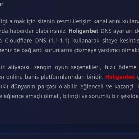
r.
gi almak için sitenin resmi iletişim kanallarını kulla
nda haberdar olabilirsiniz.
Holiganbet
DNS ayarları de
 Cloudflare DNS (1.1.1.1) kullanarak siteye kesintisi
meniz de bağlantı sorunlarını çözmeye yardımcı olmakt
lir altyapısı, zengin oyun seçenekleri, hızlı ödeme
en online bahis platformlarından biridir.
Holiganbet
g
ıklı dünyanın parçası olabilir, eğlenceli ve kazançlı 
eğlence amaçlı olmalı, bilinçli ve sorumlu bir şekild