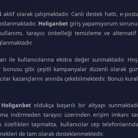
 aktif olarak çalışmaktadır. Canlı destek hattı, e-pos
anıtlanmaktadır.
Holiganbet
giriş yapamıyorum sorunu y
ullanımı, tarayıcı önbelleği temizleme ve alternatif
ğlanmaktadır.
 ile kullanıcılarına ekstra değer sunmaktadır. Hoş
ir bonusu gibi çeşitli kampanyalar düzenli olarak gü
ıcılar kazançlarını anında çekebilmektedir. Bonus kuralla
a
Holiganbet
oldukça başarılı bir altyapı sunmaktadı
ama indirmeden tarayıcı üzerinden erişim imkanı ta
 özellikleri taşımakta, kullanıcılar cep telefonları
nekleri de tam olarak desteklenmektedir.