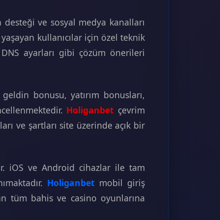
ta desteği ve sosyal medya kanalları
aşayan kullanıcılar için özel teknik
 DNS ayarları gibi çözüm önerileri
 geldin bonusu, yatırım bonusları,
ncellenmektedir.
Holiganbet
çevrim
rı ve şartları site üzerinde açık bir
r. iOS ve Android cihazlar ile tam
nımaktadır.
Holiganbet
mobil giriş
ndan tüm bahis ve casino oyunlarına