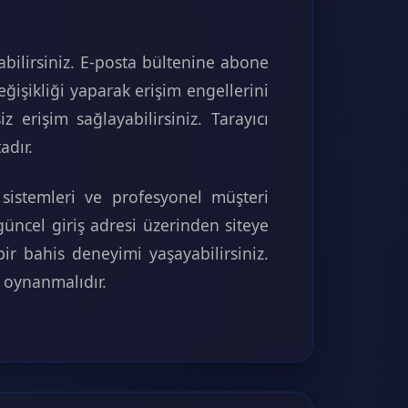
nabilirsiniz. E-posta bültenine abone
ğişikliği yaparak erişim engellerini
z erişim sağlayabilirsiniz. Tarayıcı
adır.
 sistemleri ve profesyonel müşteri
üncel giriş adresi üzerinden siteye
bir bahis deneyimi yaşayabilirsiniz.
e oynanmalıdır.