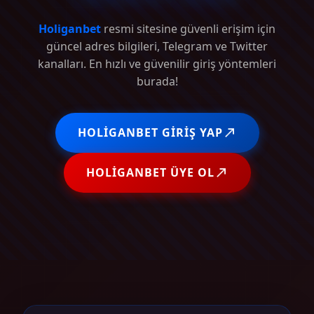
Holiganbet
resmi sitesine güvenli erişim için
güncel adres bilgileri, Telegram ve Twitter
kanalları. En hızlı ve güvenilir giriş yöntemleri
burada!
HOLIGANBET GIRIŞ YAP
HOLIGANBET ÜYE OL