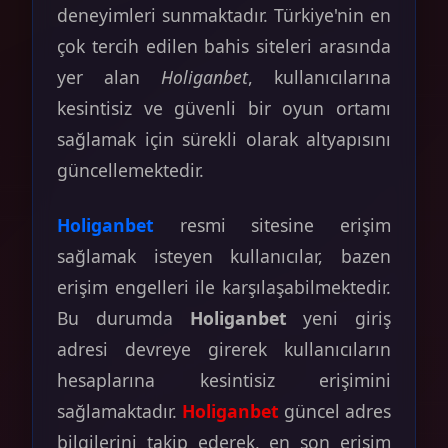
deneyimleri sunmaktadır. Türkiye'nin en
çok tercih edilen bahis siteleri arasında
yer alan
Holiganbet
, kullanıcılarına
kesintisiz ve güvenli bir oyun ortamı
sağlamak için sürekli olarak altyapısını
güncellemektedir.
Holiganbet
resmi sitesine erişim
sağlamak isteyen kullanıcılar, bazen
erişim engelleri ile karşılaşabilmektedir.
Bu durumda
Holiganbet
yeni giriş
adresi devreye girerek kullanıcıların
hesaplarına kesintisiz erişimini
sağlamaktadır.
Holiganbet
güncel adres
bilgilerini takip ederek, en son erişim