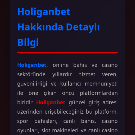
Holiganbet
Hakkında Detaylı
Bilgi
Holiganbet
, online bahis ve casino
sektöründe yıllardır hizmet veren,
güvenilirliği ve kullanıcı memnuniyeti
ile öne çıkan öncü platformlardan
biridir.
Holiganbet
güncel giriş adresi
üzerinden erişebileceğiniz bu platform,
spor bahisleri, canlı bahis, casino
oyunları, slot makineleri ve canlı casino