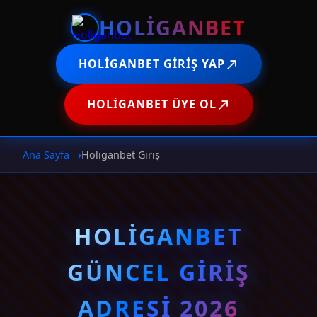
HOLIGANBET
HOLIGANBET GIRIŞ YAP
HOLIGANBET ÜYE OL
Ana Sayfa
Holiganbet Giriş
HOLIGANBET
GÜNCEL GIRIŞ
ADRESI 2026