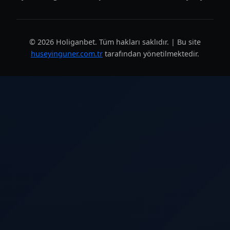
© 2026 Holiganbet. Tüm hakları saklıdır. | Bu site
huseyinguner.com.tr
tarafından yönetilmektedir.