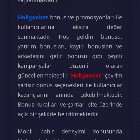
Holiganbet
bonus ve promosyonları ile
kullanıcılarına ekstra değer
sunmaktadır. Hoş geldin bonusu,
yatırım bonusları, kayıp bonusları ve
arkadaşını getir bonusu gibi çeşitli
kampanyalar düzenli olarak
güncellenmektedir.
Holiganbet
çevrim
şartsız bonus seçenekleri ile kullanıcılar
kazançlarını anında çekebilmektedir.
Bonus kuralları ve şartları site üzerinde
açık bir şekilde belirtilmektedir.
Mobil bahis deneyimi konusunda