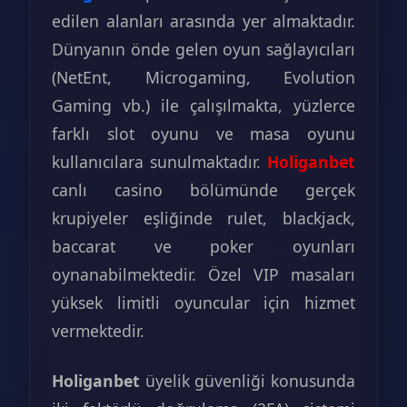
edilen alanları arasında yer almaktadır.
Dünyanın önde gelen oyun sağlayıcıları
(NetEnt, Microgaming, Evolution
Gaming vb.) ile çalışılmakta, yüzlerce
farklı slot oyunu ve masa oyunu
kullanıcılara sunulmaktadır.
Holiganbet
canlı casino bölümünde gerçek
krupiyeler eşliğinde rulet, blackjack,
baccarat ve poker oyunları
oynanabilmektedir. Özel VIP masaları
yüksek limitli oyuncular için hizmet
vermektedir.
Holiganbet
üyelik güvenliği konusunda