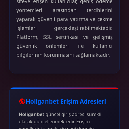
siteye erişen kullanıcılar, geniş ödeme
yöntemleri arasından tercihlerini
yaparak güvenli para yatırma ve çekme
işlemleri gerçekleştirebilmektedir.
Platform, SSL sertifikası ve gelişmiş
güvenlik önlemleri ile kullanıcı
bilgilerinin korunmasını sağlamaktadır.
Holiganbet Erişim Adresleri
Holiganbet
güncel giriş adresi sürekli
olarak güncellenmektedir. Erişim
engellerini aşmak için yeni domain