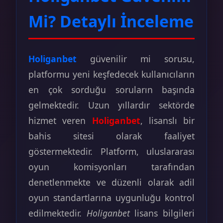
Mi? Detaylı İnceleme
Holiganbet
güvenilir mi sorusu,
platformu yeni keşfedecek kullanıcıların
en çok sorduğu soruların başında
gelmektedir. Uzun yıllardır sektörde
hizmet veren
Holiganbet
, lisanslı bir
bahis sitesi olarak faaliyet
göstermektedir. Platform, uluslararası
oyun komisyonları tarafından
denetlenmekte ve düzenli olarak adil
oyun standartlarına uygunluğu kontrol
edilmektedir.
Holiganbet
lisans bilgileri