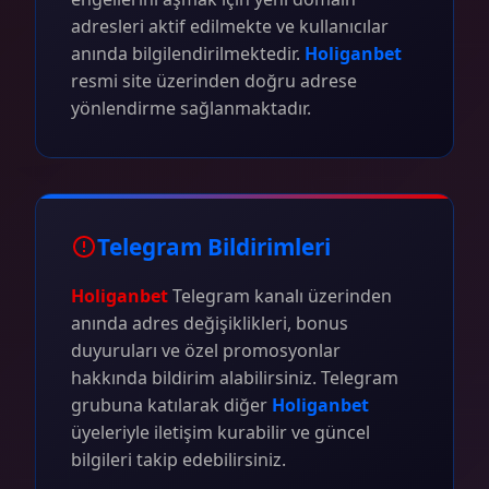
adresleri aktif edilmekte ve kullanıcılar
anında bilgilendirilmektedir.
Holiganbet
resmi site üzerinden doğru adrese
yönlendirme sağlanmaktadır.
Telegram Bildirimleri
Holiganbet
Telegram kanalı üzerinden
anında adres değişiklikleri, bonus
duyuruları ve özel promosyonlar
hakkında bildirim alabilirsiniz. Telegram
grubuna katılarak diğer
Holiganbet
üyeleriyle iletişim kurabilir ve güncel
bilgileri takip edebilirsiniz.