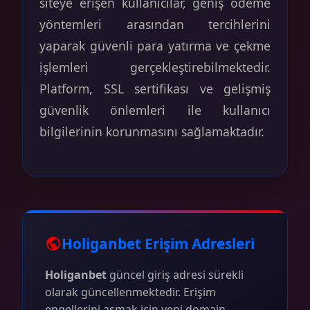
siteye erişen kullanıcılar, geniş ödeme
yöntemleri arasından tercihlerini
yaparak güvenli para yatırma ve çekme
işlemleri gerçekleştirebilmektedir.
Platform, SSL sertifikası ve gelişmiş
güvenlik önlemleri ile kullanıcı
bilgilerinin korunmasını sağlamaktadır.
Holiganbet Erişim Adresleri
Holiganbet
güncel giriş adresi sürekli
olarak güncellenmektedir. Erişim
engellerini aşmak için yeni domain