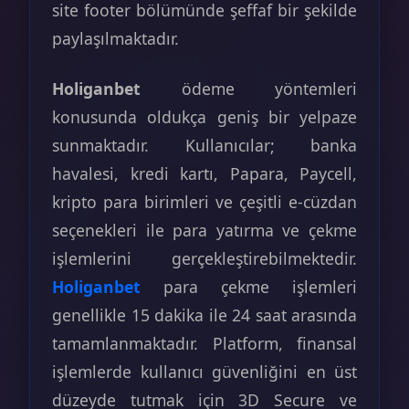
site footer bölümünde şeffaf bir şekilde
paylaşılmaktadır.
Holiganbet
ödeme yöntemleri
konusunda oldukça geniş bir yelpaze
sunmaktadır. Kullanıcılar; banka
havalesi, kredi kartı, Papara, Paycell,
kripto para birimleri ve çeşitli e-cüzdan
seçenekleri ile para yatırma ve çekme
işlemlerini gerçekleştirebilmektedir.
Holiganbet
para çekme işlemleri
genellikle 15 dakika ile 24 saat arasında
tamamlanmaktadır. Platform, finansal
işlemlerde kullanıcı güvenliğini en üst
düzeyde tutmak için 3D Secure ve