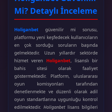
Mi? Detaylı İnceleme
Holiganbet
güvenilir mi sorusu,
platformu yeni keşfedecek kullanıcıların
en çok sorduğu soruların başında
gelmektedir. Uzun yıllardır sektörde
hizmet veren
Holiganbet
, lisanslı bir
bahis sitesi olarak faaliyet
göstermektedir. Platform, uluslararası
oyun komisyonları tarafından
denetlenmekte ve düzenli olarak adil
oyun standartlarına uygunluğu kontrol
edilmektedir.
Holiganbet
lisans bilgileri