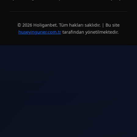
© 2026 Holiganbet. Tüm hakları saklıdır. | Bu site
huseyinguner.com.tr
tarafından yönetilmektedir.