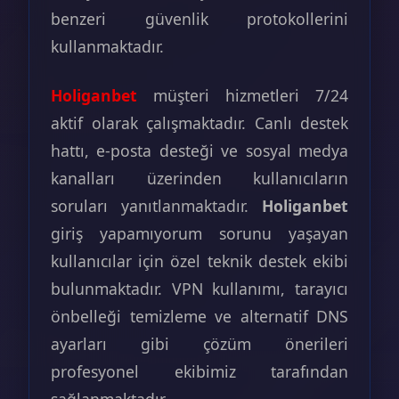
benzeri güvenlik protokollerini
kullanmaktadır.
Holiganbet
müşteri hizmetleri 7/24
aktif olarak çalışmaktadır. Canlı destek
hattı, e-posta desteği ve sosyal medya
kanalları üzerinden kullanıcıların
soruları yanıtlanmaktadır.
Holiganbet
giriş yapamıyorum sorunu yaşayan
kullanıcılar için özel teknik destek ekibi
bulunmaktadır. VPN kullanımı, tarayıcı
önbelleği temizleme ve alternatif DNS
ayarları gibi çözüm önerileri
profesyonel ekibimiz tarafından
sağlanmaktadır.