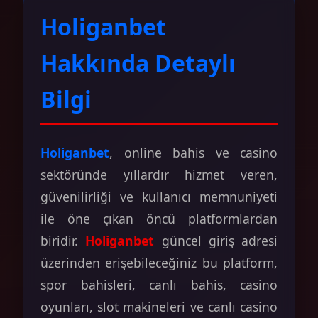
Holiganbet
Hakkında Detaylı
Bilgi
Holiganbet
, online bahis ve casino
sektöründe yıllardır hizmet veren,
güvenilirliği ve kullanıcı memnuniyeti
ile öne çıkan öncü platformlardan
biridir.
Holiganbet
güncel giriş adresi
üzerinden erişebileceğiniz bu platform,
spor bahisleri, canlı bahis, casino
oyunları, slot makineleri ve canlı casino