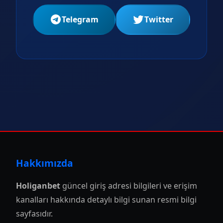
Telegram
Twitter
Hakkımızda
Holiganbet
güncel giriş adresi bilgileri ve erişim
kanalları hakkında detaylı bilgi sunan resmi bilgi
sayfasıdır.