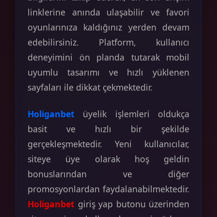
linklerine anında ulaşabilir ve favori
oyunlarınıza kaldığınız yerden devam
edebilirsiniz. Platform, kullanıcı
deneyimini ön planda tutarak mobil
uyumlu tasarımı ve hızlı yüklenen
sayfaları ile dikkat çekmektedir.
Holiganbet
üyelik işlemleri oldukça
basit ve hızlı bir şekilde
gerçekleşmektedir. Yeni kullanıcılar,
siteye üye olarak hoş geldin
bonuslarından ve diğer
promosyonlardan faydalanabilmektedir.
Holiganbet
giriş yap butonu üzerinden