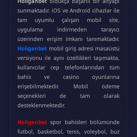
Holiganbet
oldukça başarılı bir altyapı
sunmaktadır. iOS ve Android cihazlar ile
tam uyumlu çalışan mobil site,
uygulama indirmeden tarayıcı
üzerinden erişim imkanı tanımaktadır.
Holiganbet
mobil giriş adresi masaüstü
versiyonu ile aynı özellikleri taşımakta,
kullanıcılar cep telefonlarından tüm
bahis ve casino oyunlarına
erişebilmektedir. Mobil ödeme
seçenekleri de tam olarak
desteklenmektedir.
Holiganbet
spor bahisleri bölümünde
futbol, basketbol, tenis, voleybol, buz