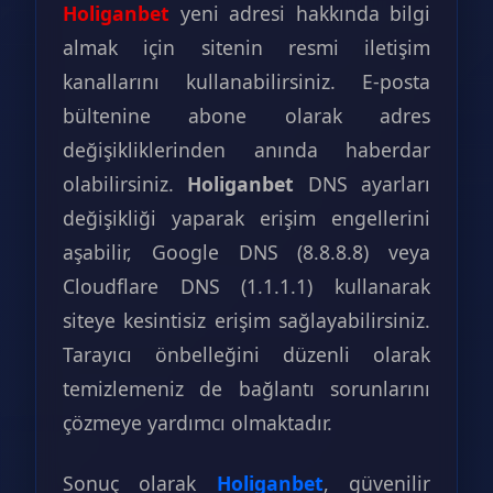
Holiganbet
yeni adresi hakkında bilgi
almak için sitenin resmi iletişim
kanallarını kullanabilirsiniz. E-posta
bültenine abone olarak adres
değişikliklerinden anında haberdar
olabilirsiniz.
Holiganbet
DNS ayarları
değişikliği yaparak erişim engellerini
aşabilir, Google DNS (8.8.8.8) veya
Cloudflare DNS (1.1.1.1) kullanarak
siteye kesintisiz erişim sağlayabilirsiniz.
Tarayıcı önbelleğini düzenli olarak
temizlemeniz de bağlantı sorunlarını
çözmeye yardımcı olmaktadır.
Sonuç olarak
Holiganbet
, güvenilir