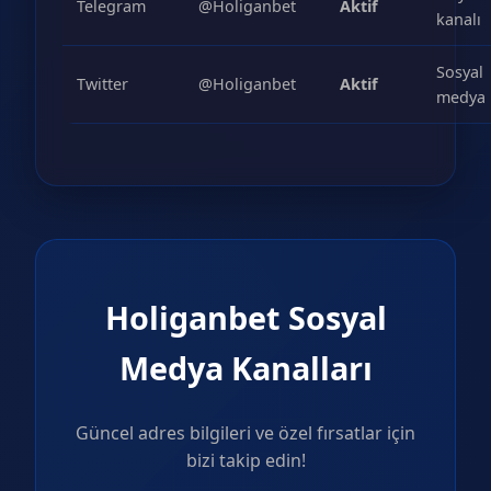
Telegram
@Holiganbet
Aktif
kanalı
Sosyal
Twitter
@Holiganbet
Aktif
medya
Holiganbet Sosyal
Medya Kanalları
Güncel adres bilgileri ve özel fırsatlar için
bizi takip edin!