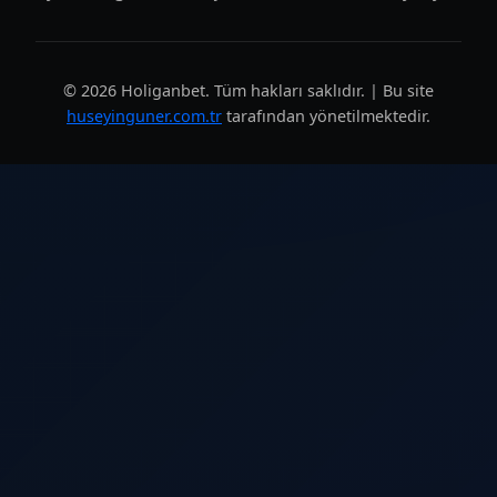
© 2026 Holiganbet. Tüm hakları saklıdır. | Bu site
huseyinguner.com.tr
tarafından yönetilmektedir.