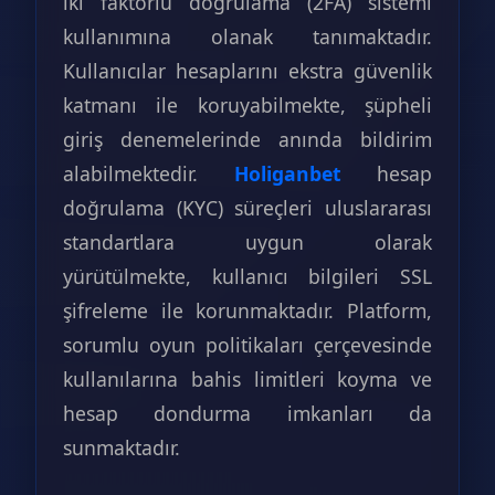
iki faktörlü doğrulama (2FA) sistemi
kullanımına olanak tanımaktadır.
Kullanıcılar hesaplarını ekstra güvenlik
katmanı ile koruyabilmekte, şüpheli
giriş denemelerinde anında bildirim
alabilmektedir.
Holiganbet
hesap
doğrulama (KYC) süreçleri uluslararası
standartlara uygun olarak
yürütülmekte, kullanıcı bilgileri SSL
şifreleme ile korunmaktadır. Platform,
sorumlu oyun politikaları çerçevesinde
kullanılarına bahis limitleri koyma ve
hesap dondurma imkanları da
sunmaktadır.