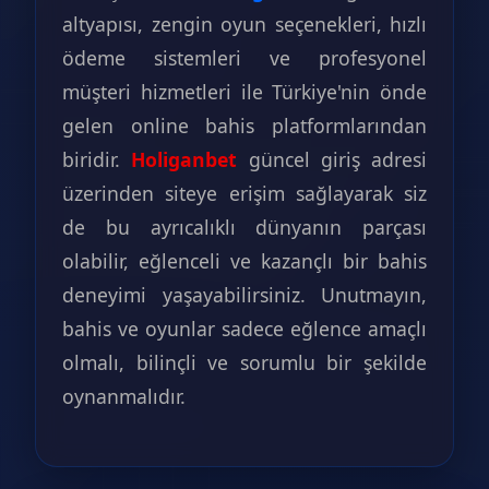
altyapısı, zengin oyun seçenekleri, hızlı
ödeme sistemleri ve profesyonel
müşteri hizmetleri ile Türkiye'nin önde
gelen online bahis platformlarından
biridir.
Holiganbet
güncel giriş adresi
üzerinden siteye erişim sağlayarak siz
de bu ayrıcalıklı dünyanın parçası
olabilir, eğlenceli ve kazançlı bir bahis
deneyimi yaşayabilirsiniz. Unutmayın,
bahis ve oyunlar sadece eğlence amaçlı
olmalı, bilinçli ve sorumlu bir şekilde
oynanmalıdır.