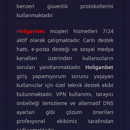
benzeri güvenlik protokollerini
kullanmaktadır.
Holiganbet
müşteri hizmetleri 7/24
aktif olarak çalışmaktadır. Canlı destek
hattı, e-posta desteği ve sosyal medya
kanalları üzerinden kullanıcıların
soruları yanıtlanmaktadır.
Holiganbet
giriş yapamıyorum sorunu yaşayan
kullanıcılar için özel teknik destek ekibi
bulunmaktadır. VPN kullanımı, tarayıcı
önbelleği temizleme ve alternatif DNS
ayarları gibi çözüm önerileri
profesyonel ekibimiz tarafından
sağlanmaktadır.