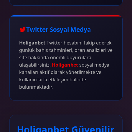
Twitter Sosyal Medya
Holiganbet
Twitter hesabını takip ederek
günlük bahis tahminleri, oran analizleri ve
site hakkında önemli duyurulara
ulaşabilirsiniz.
Holiganbet
sosyal medya
kanalları aktif olarak yönetilmekte ve
kullanıcılarla etkileşim halinde
bulunmaktadır.
Holiganbet Güvenilir