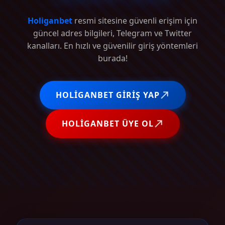
Holiganbet
resmi sitesine güvenli erişim için
güncel adres bilgileri, Telegram ve Twitter
kanalları. En hızlı ve güvenilir giriş yöntemleri
burada!
HOLIGANBET GIRIŞ YAP
HOLIGANBET ÜYE OL