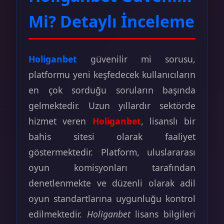
Mi? Detaylı İnceleme
Holiganbet
güvenilir mi sorusu,
platformu yeni keşfedecek kullanıcıların
en çok sorduğu soruların başında
gelmektedir. Uzun yıllardır sektörde
hizmet veren
Holiganbet
, lisanslı bir
bahis sitesi olarak faaliyet
göstermektedir. Platform, uluslararası
oyun komisyonları tarafından
denetlenmekte ve düzenli olarak adil
oyun standartlarına uygunluğu kontrol
edilmektedir.
Holiganbet
lisans bilgileri