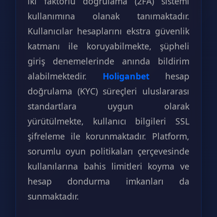
iki faktörlü doğrulama (2FA) sistemi
kullanımına olanak tanımaktadır.
Kullanıcılar hesaplarını ekstra güvenlik
katmanı ile koruyabilmekte, şüpheli
giriş denemelerinde anında bildirim
alabilmektedir.
Holiganbet
hesap
doğrulama (KYC) süreçleri uluslararası
standartlara uygun olarak
yürütülmekte, kullanıcı bilgileri SSL
şifreleme ile korunmaktadır. Platform,
sorumlu oyun politikaları çerçevesinde
kullanılarına bahis limitleri koyma ve
hesap dondurma imkanları da
sunmaktadır.