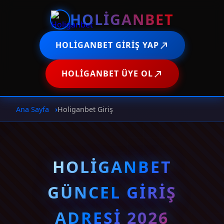
HOLIGANBET
HOLIGANBET GIRIŞ YAP
HOLIGANBET ÜYE OL
Ana Sayfa
Holiganbet Giriş
HOLIGANBET
GÜNCEL GIRIŞ
ADRESI 2026