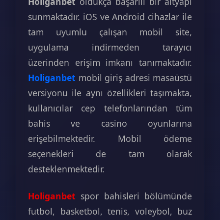
Holiganbet
oldukça başarılı bir altyapı
sunmaktadır. iOS ve Android cihazlar ile
tam uyumlu çalışan mobil site,
uygulama indirmeden tarayıcı
üzerinden erişim imkanı tanımaktadır.
Holiganbet
mobil giriş adresi masaüstü
versiyonu ile aynı özellikleri taşımakta,
kullanıcılar cep telefonlarından tüm
bahis ve casino oyunlarına
erişebilmektedir. Mobil ödeme
seçenekleri de tam olarak
desteklenmektedir.
Holiganbet
spor bahisleri bölümünde
futbol, basketbol, tenis, voleybol, buz