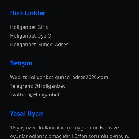
Hızlı Linkler
Holiganbet Giriş
Holiganbet Üye Ol
Holiganbet Güncel Adres
İletişim
Web:
tr.Holiganbet-guncel-adres2026.com
Telegram: @Holiganbet
Twitter: @Holiganbet
Yasal Uyarı
18 yaş üzeri kullanıcılar için uygundur. Bahis ve
oyunlar eğlence amaçlıdır. Lütfen sorumlu oynayın.