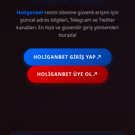
Holiganbet
resmi sitesine güvenli erişim için
güncel adres bilgileri, Telegram ve Twitter
kanalları. En hızlı ve güvenilir giriş yöntemleri
burada!
HOLIGANBET GIRIŞ YAP
HOLIGANBET ÜYE OL