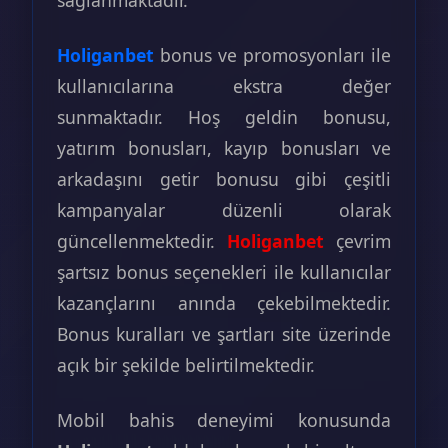
Holiganbet
bonus ve promosyonları ile
kullanıcılarına ekstra değer
sunmaktadır. Hoş geldin bonusu,
yatırım bonusları, kayıp bonusları ve
arkadaşını getir bonusu gibi çeşitli
kampanyalar düzenli olarak
güncellenmektedir.
Holiganbet
çevrim
şartsız bonus seçenekleri ile kullanıcılar
kazançlarını anında çekebilmektedir.
Bonus kuralları ve şartları site üzerinde
açık bir şekilde belirtilmektedir.
Mobil bahis deneyimi konusunda