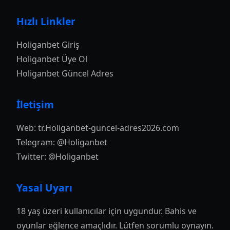
Hızlı Linkler
Holiganbet Giriş
Holiganbet Üye Ol
Holiganbet Güncel Adres
İletişim
Web:
tr.Holiganbet-guncel-adres2026.com
Telegram: @Holiganbet
Twitter: @Holiganbet
Yasal Uyarı
18 yaş üzeri kullanıcılar için uygundur. Bahis ve
oyunlar eğlence amaçlıdır. Lütfen sorumlu oynayın.