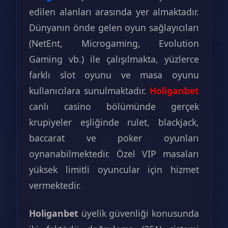
edilen alanları arasında yer almaktadır.
Dünyanın önde gelen oyun sağlayıcıları
(NetEnt, Microgaming, Evolution
Gaming vb.) ile çalışılmakta, yüzlerce
farklı slot oyunu ve masa oyunu
kullanıcılara sunulmaktadır.
Holiganbet
canlı casino bölümünde gerçek
krupiyeler eşliğinde rulet, blackjack,
baccarat ve poker oyunları
oynanabilmektedir. Özel VIP masaları
yüksek limitli oyuncular için hizmet
vermektedir.
Holiganbet
üyelik güvenliği konusunda