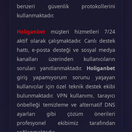
benzeri güvenlik protokollerini
kullanmaktadır.
Holiganbet
müşteri hizmetleri 7/24
aktif olarak çalışmaktadır. Canlı destek
hattı, e-posta desteği ve sosyal medya
kanalları üzerinden kullanıcıların
soruları yanıtlanmaktadır.
Holiganbet
giriş yapamıyorum sorunu yaşayan
kullanıcılar için özel teknik destek ekibi
bulunmaktadır. VPN kullanımı, tarayıcı
önbelleği temizleme ve alternatif DNS
ayarları gibi çözüm önerileri
profesyonel ekibimiz tarafından
sağlanmaktadır.