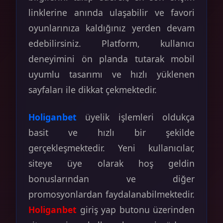
linklerine anında ulaşabilir ve favori
oyunlarınıza kaldığınız yerden devam
edebilirsiniz. Platform, kullanıcı
deneyimini ön planda tutarak mobil
uyumlu tasarımı ve hızlı yüklenen
sayfaları ile dikkat çekmektedir.
Holiganbet
üyelik işlemleri oldukça
basit ve hızlı bir şekilde
gerçekleşmektedir. Yeni kullanıcılar,
siteye üye olarak hoş geldin
bonuslarından ve diğer
promosyonlardan faydalanabilmektedir.
Holiganbet
giriş yap butonu üzerinden