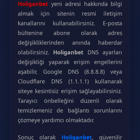
Holiganbet
yeni adresi hakkında bilgi
almak için sitenin resmi iletişim
kanallarını kullanabilirsiniz. E-posta
bültenine abone olarak adres
değişikliklerinden anında haberdar
olabilirsiniz.
Holiganbet
DNS ayarları
değişikliği yaparak erişim engellerini
aşabilir, Google DNS (8.8.8.8) veya
Cloudflare DNS (1.1.1.1) kullanarak
siteye kesintisiz erişim sağlayabilirsiniz.
Tarayıcı önbelleğini düzenli olarak
temizlemeniz de bağlantı sorunlarını
çözmeye yardımcı olmaktadır.
Sonuç olarak
Holiganbet
, güvenilir