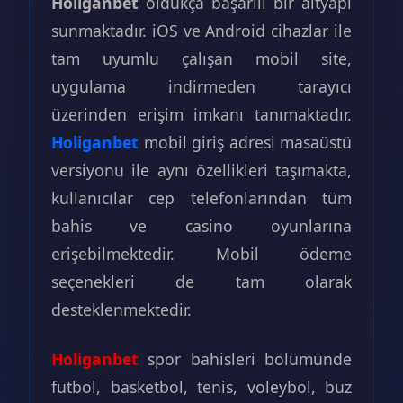
Holiganbet
oldukça başarılı bir altyapı
sunmaktadır. iOS ve Android cihazlar ile
tam uyumlu çalışan mobil site,
uygulama indirmeden tarayıcı
üzerinden erişim imkanı tanımaktadır.
Holiganbet
mobil giriş adresi masaüstü
versiyonu ile aynı özellikleri taşımakta,
kullanıcılar cep telefonlarından tüm
bahis ve casino oyunlarına
erişebilmektedir. Mobil ödeme
seçenekleri de tam olarak
desteklenmektedir.
Holiganbet
spor bahisleri bölümünde
futbol, basketbol, tenis, voleybol, buz