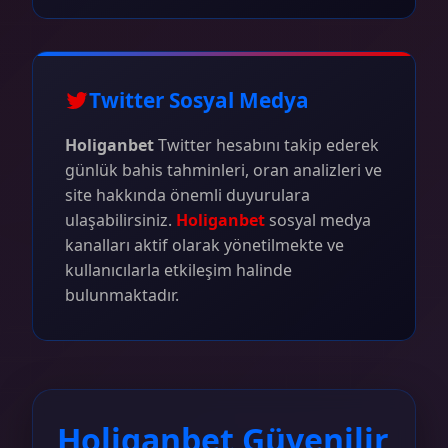
Twitter Sosyal Medya
Holiganbet
Twitter hesabını takip ederek
günlük bahis tahminleri, oran analizleri ve
site hakkında önemli duyurulara
ulaşabilirsiniz.
Holiganbet
sosyal medya
kanalları aktif olarak yönetilmekte ve
kullanıcılarla etkileşim halinde
bulunmaktadır.
Holiganbet Güvenilir