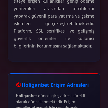
siteye erişen kullanıcılar, geniş ödeme
yöntemleri arasından tercihlerini
yaparak güvenli para yatırma ve çekme
işlemleri gerçekleştirebilmektedir.
Platform, SSL sertifikası ve gelişmiş
güvenlik önlemleri ile kullanıcı
bilgilerinin korunmasını sağlamaktadır.
Holiganbet Erişim Adresleri
Holiganbet
güncel giriş adresi sürekli
olarak güncellenmektedir. Erişim
engellerini aşmak için yeni domain