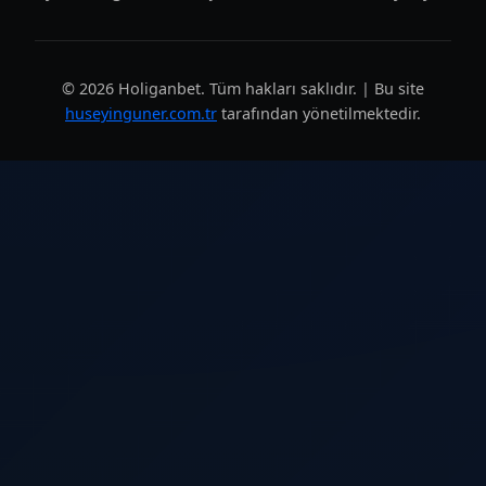
© 2026 Holiganbet. Tüm hakları saklıdır. | Bu site
huseyinguner.com.tr
tarafından yönetilmektedir.