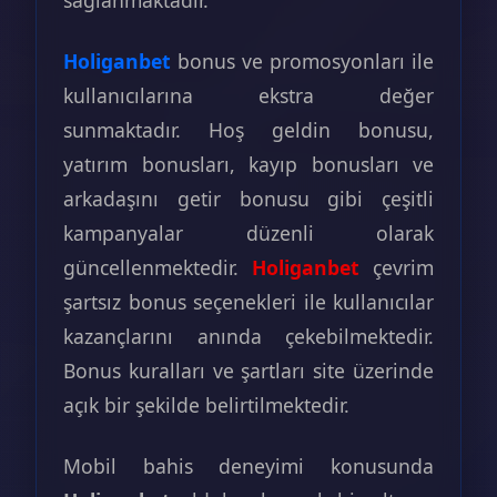
Holiganbet
bonus ve promosyonları ile
kullanıcılarına ekstra değer
sunmaktadır. Hoş geldin bonusu,
yatırım bonusları, kayıp bonusları ve
arkadaşını getir bonusu gibi çeşitli
kampanyalar düzenli olarak
güncellenmektedir.
Holiganbet
çevrim
şartsız bonus seçenekleri ile kullanıcılar
kazançlarını anında çekebilmektedir.
Bonus kuralları ve şartları site üzerinde
açık bir şekilde belirtilmektedir.
Mobil bahis deneyimi konusunda