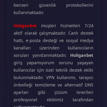
benzeri güvenlik protokollerini
kullanmaktadır.
Holiganbet
müşteri hizmetleri 7/24
aktif olarak çalışmaktadır. Canlı destek
hattı, e-posta desteği ve sosyal medya
kanalları üzerinden kullanıcıların
soruları yanıtlanmaktadır.
Holiganbet
giriş yapamıyorum sorunu yaşayan
kullanıcılar için özel teknik destek ekibi
bulunmaktadır. VPN kullanımı, tarayıcı
önbelleği temizleme ve alternatif DNS
ayarları gibi çözüm önerileri
profesyonel ekibimiz tarafından
sağlanmaktadır.