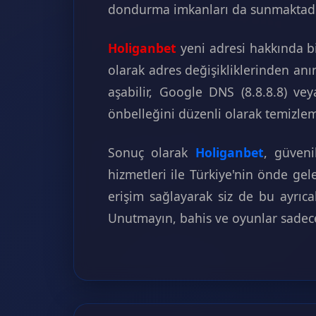
dondurma imkanları da sunmaktadı
Holiganbet
yeni adresi hakkında bil
olarak adres değişikliklerinden anı
aşabilir, Google DNS (8.8.8.8) veya
önbelleğini düzenli olarak temizle
Sonuç olarak
Holiganbet
, güveni
hizmetleri ile Türkiye'nin önde gel
erişim sağlayarak siz de bu ayrıcal
Unutmayın, bahis ve oyunlar sadece 