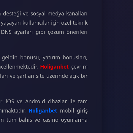
ta desteği ve sosyal medya kanalları
aşayan kullanıcılar için özel teknik
 DNS ayarları gibi çözüm önerileri
 geldin bonusu, yatırım bonusları,
ncellenmektedir.
Holiganbet
çevrim
rı ve şartları site üzerinde açık bir
r. iOS ve Android cihazlar ile tam
nımaktadır.
Holiganbet
mobil giriş
ndan tüm bahis ve casino oyunlarına