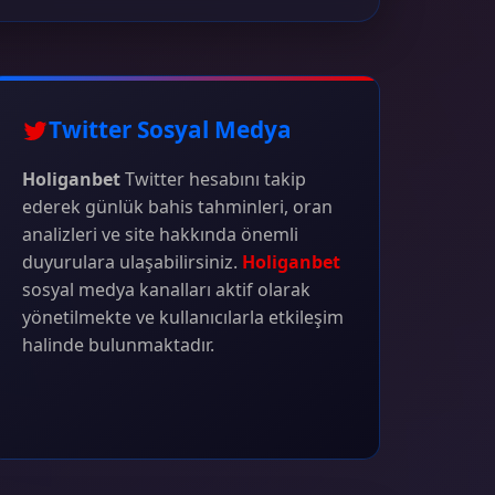
Twitter Sosyal Medya
Holiganbet
Twitter hesabını takip
ederek günlük bahis tahminleri, oran
analizleri ve site hakkında önemli
duyurulara ulaşabilirsiniz.
Holiganbet
sosyal medya kanalları aktif olarak
yönetilmekte ve kullanıcılarla etkileşim
halinde bulunmaktadır.