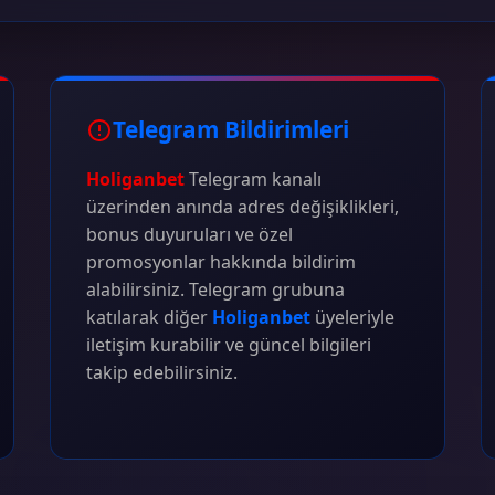
Telegram Bildirimleri
Holiganbet
Telegram kanalı
üzerinden anında adres değişiklikleri,
bonus duyuruları ve özel
promosyonlar hakkında bildirim
alabilirsiniz. Telegram grubuna
katılarak diğer
Holiganbet
üyeleriyle
iletişim kurabilir ve güncel bilgileri
takip edebilirsiniz.