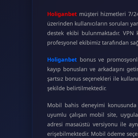
Holiganbet
müşteri hizmetleri 7/24
üzerinden kullanıcıların soruları y
destek ekibi bulunmaktadır. VPN k
profesyonel ekibimiz tarafından sa
Holiganbet
bonus ve promosyonları
kayıp bonusları ve arkadaşını get
şartsız bonus seçenekleri ile kullan
şekilde belirtilmektedir.
Mobil bahis deneyimi konusund
uyumlu çalışan mobil site, uygul
adresi masaüstü versiyonu ile aynı
erişebilmektedir. Mobil ödeme seçe