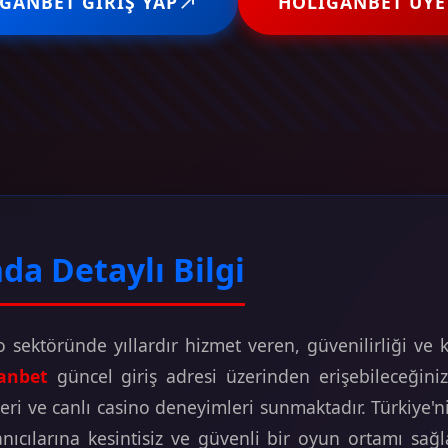
GANBET GIRIŞ YAP
HOLIGANBET ÜYE
a Detaylı Bilgi
o sektöründe yıllardır hizmet veren, güvenilirliği ve
anbet
güncel giriş adresi üzerinden erişebileceğiniz
eri ve canlı casino deneyimleri sunmaktadır. Türkiye'ni
anıcılarına kesintisiz ve güvenli bir oyun ortamı sağl