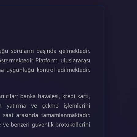
uğu soruların başında gelmektedir.
 göstermektedir. Platform, uluslararası
na uygunluğu kontrol edilmektedir.
ılar; banka havalesi, kredi kartı,
ra yatırma ve çekme işlemlerini
4 saat arasında tamamlanmaktadır.
 ve benzeri güvenlik protokollerini