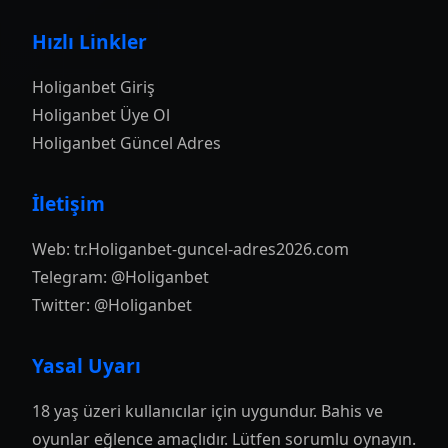
Hızlı Linkler
Holiganbet Giriş
Holiganbet Üye Ol
Holiganbet Güncel Adres
İletişim
Web:
tr.Holiganbet-guncel-adres2026.com
Telegram: @Holiganbet
Twitter: @Holiganbet
Yasal Uyarı
18 yaş üzeri kullanıcılar için uygundur. Bahis ve
oyunlar eğlence amaçlıdır. Lütfen sorumlu oynayın.