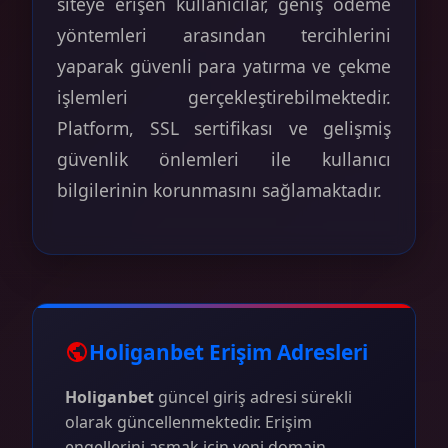
siteye erişen kullanıcılar, geniş ödeme
yöntemleri arasından tercihlerini
yaparak güvenli para yatırma ve çekme
işlemleri gerçekleştirebilmektedir.
Platform, SSL sertifikası ve gelişmiş
güvenlik önlemleri ile kullanıcı
bilgilerinin korunmasını sağlamaktadır.
Holiganbet Erişim Adresleri
Holiganbet
güncel giriş adresi sürekli
olarak güncellenmektedir. Erişim
engellerini aşmak için yeni domain