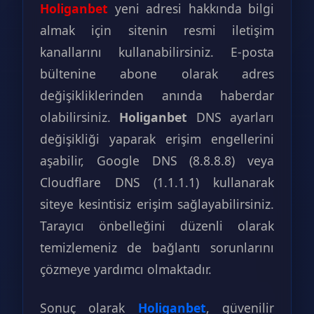
Holiganbet
yeni adresi hakkında bilgi
almak için sitenin resmi iletişim
kanallarını kullanabilirsiniz. E-posta
bültenine abone olarak adres
değişikliklerinden anında haberdar
olabilirsiniz.
Holiganbet
DNS ayarları
değişikliği yaparak erişim engellerini
aşabilir, Google DNS (8.8.8.8) veya
Cloudflare DNS (1.1.1.1) kullanarak
siteye kesintisiz erişim sağlayabilirsiniz.
Tarayıcı önbelleğini düzenli olarak
temizlemeniz de bağlantı sorunlarını
çözmeye yardımcı olmaktadır.
Sonuç olarak
Holiganbet
, güvenilir