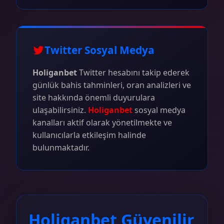
Twitter Sosyal Medya
Holiganbet
Twitter hesabını takip ederek
günlük bahis tahminleri, oran analizleri ve
site hakkında önemli duyurulara
ulaşabilirsiniz.
Holiganbet
sosyal medya
kanalları aktif olarak yönetilmekte ve
kullanıcılarla etkileşim halinde
bulunmaktadır.
Holiganbet Güvenilir