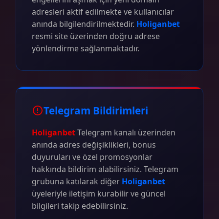
adresleri aktif edilmekte ve kullanıcılar
anında bilgilendirilmektedir.
Holiganbet
resmi site üzerinden doğru adrese
yönlendirme sağlanmaktadır.
Telegram Bildirimleri
Holiganbet
Telegram kanalı üzerinden
anında adres değişiklikleri, bonus
duyuruları ve özel promosyonlar
hakkında bildirim alabilirsiniz. Telegram
grubuna katılarak diğer
Holiganbet
üyeleriyle iletişim kurabilir ve güncel
bilgileri takip edebilirsiniz.