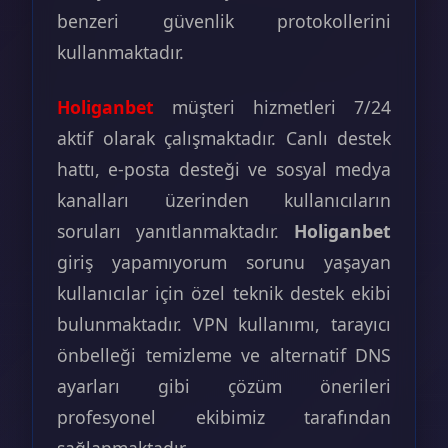
benzeri güvenlik protokollerini
kullanmaktadır.
Holiganbet
müşteri hizmetleri 7/24
aktif olarak çalışmaktadır. Canlı destek
hattı, e-posta desteği ve sosyal medya
kanalları üzerinden kullanıcıların
soruları yanıtlanmaktadır.
Holiganbet
giriş yapamıyorum sorunu yaşayan
kullanıcılar için özel teknik destek ekibi
bulunmaktadır. VPN kullanımı, tarayıcı
önbelleği temizleme ve alternatif DNS
ayarları gibi çözüm önerileri
profesyonel ekibimiz tarafından
sağlanmaktadır.