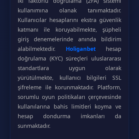
iki faktörlü doğrulama (2FA) sistemi
kullanımına olanak tanımaktadır.
Kullanıcılar hesaplarını ekstra güvenlik
katmanı ile koruyabilmekte, şüpheli
giriş denemelerinde anında bildirim
alabilmektedir.
Holiganbet
hesap
doğrulama (KYC) süreçleri uluslararası
standartlara uygun olarak
yürütülmekte, kullanıcı bilgileri SSL
şifreleme ile korunmaktadır. Platform,
sorumlu oyun politikaları çerçevesinde
kullanılarına bahis limitleri koyma ve
hesap dondurma imkanları da
sunmaktadır.