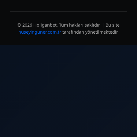
© 2026 Holiganbet. Tüm hakları saklıdır. | Bu site
huseyinguner.com.tr
tarafından yönetilmektedir.