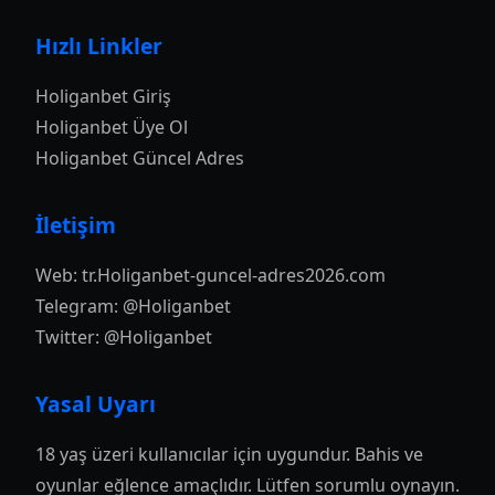
Hızlı Linkler
Holiganbet Giriş
Holiganbet Üye Ol
Holiganbet Güncel Adres
İletişim
Web:
tr.Holiganbet-guncel-adres2026.com
Telegram: @Holiganbet
Twitter: @Holiganbet
Yasal Uyarı
18 yaş üzeri kullanıcılar için uygundur. Bahis ve
oyunlar eğlence amaçlıdır. Lütfen sorumlu oynayın.