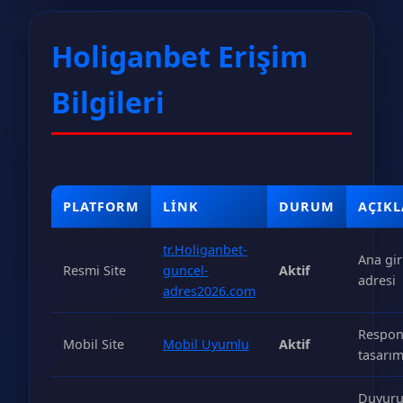
Holiganbet Erişim
Bilgileri
PLATFORM
LINK
DURUM
AÇIK
tr.Holiganbet-
Ana gir
Resmi Site
guncel-
Aktif
adresi
adres2026.com
Respon
Mobil Site
Mobil Uyumlu
Aktif
tasarı
Duyur