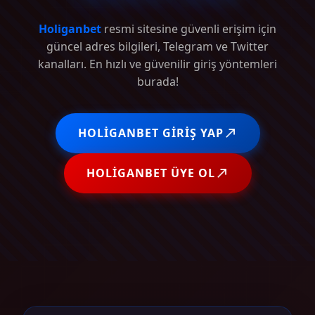
Holiganbet
resmi sitesine güvenli erişim için
güncel adres bilgileri, Telegram ve Twitter
kanalları. En hızlı ve güvenilir giriş yöntemleri
burada!
HOLIGANBET GIRIŞ YAP
HOLIGANBET ÜYE OL