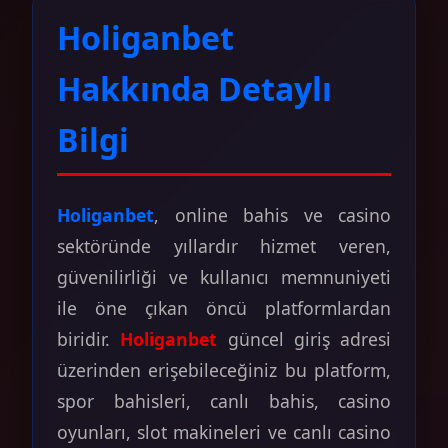
Holiganbet
Hakkında Detaylı
Bilgi
Holiganbet
, online bahis ve casino
sektöründe yıllardır hizmet veren,
güvenilirliği ve kullanıcı memnuniyeti
ile öne çıkan öncü platformlardan
biridir.
Holiganbet
güncel giriş adresi
üzerinden erişebileceğiniz bu platform,
spor bahisleri, canlı bahis, casino
oyunları, slot makineleri ve canlı casino