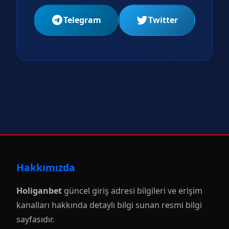
Telegram
Twitter
Hakkımızda
Holiganbet
güncel giriş adresi bilgileri ve erişim
kanalları hakkında detaylı bilgi sunan resmi bilgi
sayfasıdır.