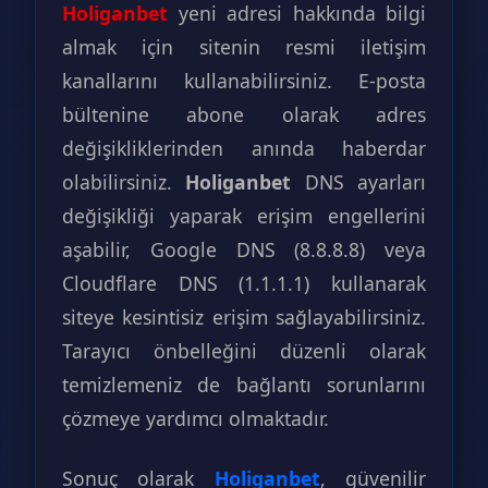
Holiganbet
yeni adresi hakkında bilgi
almak için sitenin resmi iletişim
kanallarını kullanabilirsiniz. E-posta
bültenine abone olarak adres
değişikliklerinden anında haberdar
olabilirsiniz.
Holiganbet
DNS ayarları
değişikliği yaparak erişim engellerini
aşabilir, Google DNS (8.8.8.8) veya
Cloudflare DNS (1.1.1.1) kullanarak
siteye kesintisiz erişim sağlayabilirsiniz.
Tarayıcı önbelleğini düzenli olarak
temizlemeniz de bağlantı sorunlarını
çözmeye yardımcı olmaktadır.
Sonuç olarak
Holiganbet
, güvenilir