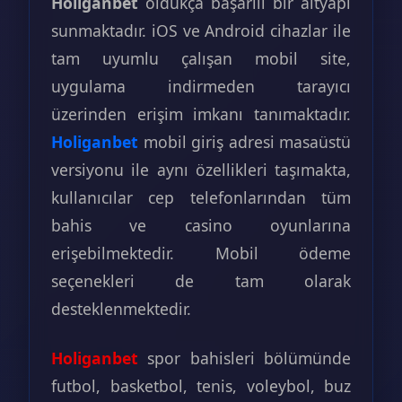
Holiganbet
oldukça başarılı bir altyapı
sunmaktadır. iOS ve Android cihazlar ile
tam uyumlu çalışan mobil site,
uygulama indirmeden tarayıcı
üzerinden erişim imkanı tanımaktadır.
Holiganbet
mobil giriş adresi masaüstü
versiyonu ile aynı özellikleri taşımakta,
kullanıcılar cep telefonlarından tüm
bahis ve casino oyunlarına
erişebilmektedir. Mobil ödeme
seçenekleri de tam olarak
desteklenmektedir.
Holiganbet
spor bahisleri bölümünde
futbol, basketbol, tenis, voleybol, buz