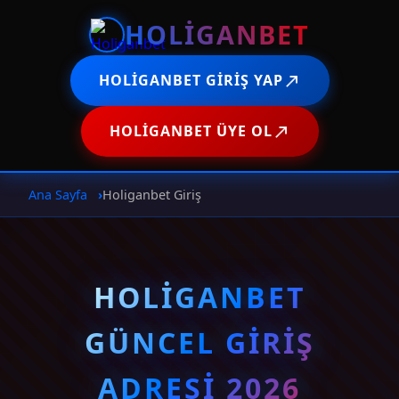
HOLIGANBET
HOLIGANBET GIRIŞ YAP
HOLIGANBET ÜYE OL
Ana Sayfa
Holiganbet Giriş
HOLIGANBET
GÜNCEL GIRIŞ
ADRESI 2026