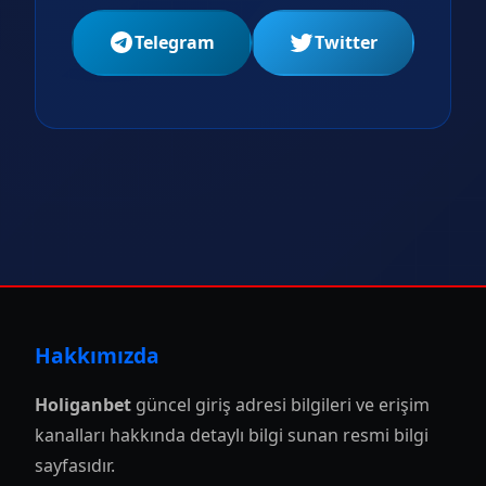
Telegram
Twitter
Hakkımızda
Holiganbet
güncel giriş adresi bilgileri ve erişim
kanalları hakkında detaylı bilgi sunan resmi bilgi
sayfasıdır.