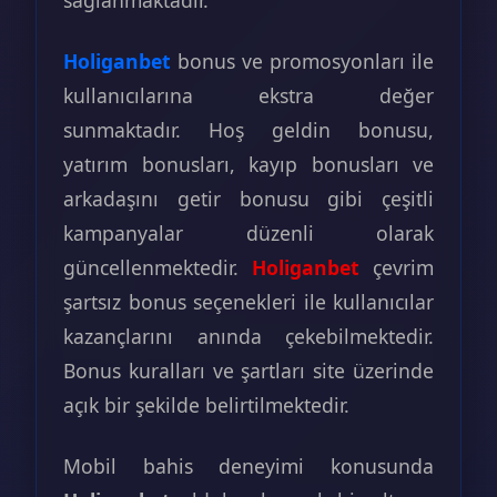
Holiganbet
bonus ve promosyonları ile
kullanıcılarına ekstra değer
sunmaktadır. Hoş geldin bonusu,
yatırım bonusları, kayıp bonusları ve
arkadaşını getir bonusu gibi çeşitli
kampanyalar düzenli olarak
güncellenmektedir.
Holiganbet
çevrim
şartsız bonus seçenekleri ile kullanıcılar
kazançlarını anında çekebilmektedir.
Bonus kuralları ve şartları site üzerinde
açık bir şekilde belirtilmektedir.
Mobil bahis deneyimi konusunda