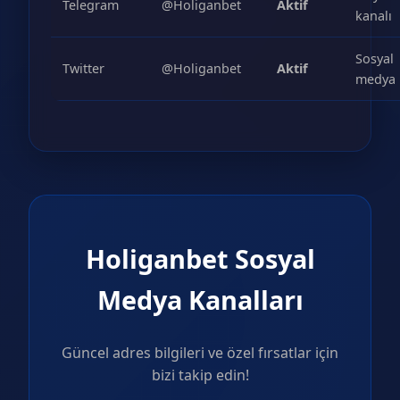
Telegram
@Holiganbet
Aktif
kanalı
Sosyal
Twitter
@Holiganbet
Aktif
medya
Holiganbet Sosyal
Medya Kanalları
Güncel adres bilgileri ve özel fırsatlar için
bizi takip edin!