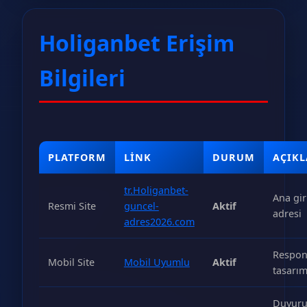
Holiganbet Erişim
Bilgileri
PLATFORM
LINK
DURUM
AÇIK
tr.Holiganbet-
Ana gir
Resmi Site
guncel-
Aktif
adresi
adres2026.com
Respon
Mobil Site
Mobil Uyumlu
Aktif
tasarı
Duyur