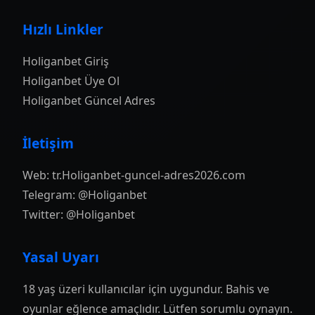
Hızlı Linkler
Holiganbet Giriş
Holiganbet Üye Ol
Holiganbet Güncel Adres
İletişim
Web:
tr.Holiganbet-guncel-adres2026.com
Telegram: @Holiganbet
Twitter: @Holiganbet
Yasal Uyarı
18 yaş üzeri kullanıcılar için uygundur. Bahis ve
oyunlar eğlence amaçlıdır. Lütfen sorumlu oynayın.