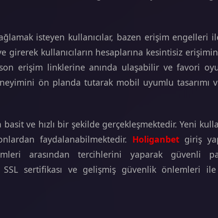
ağlamak isteyen kullanıcılar, bazen erişim engelleri 
e girerek kullanıcıların hesaplarına kesintisiz erişimi
 son erişim linklerine anında ulaşabilir ve favori o
deneyimini ön planda tutarak mobil uyumlu tasarımı ve
 basit ve hızlı bir şekilde gerçekleşmektedir. Yeni kulla
nlardan faydalanabilmektedir.
Holiganbet
giriş ya
emleri arasından tercihlerini yaparak güvenli 
, SSL sertifikası ve gelişmiş güvenlik önlemleri ile