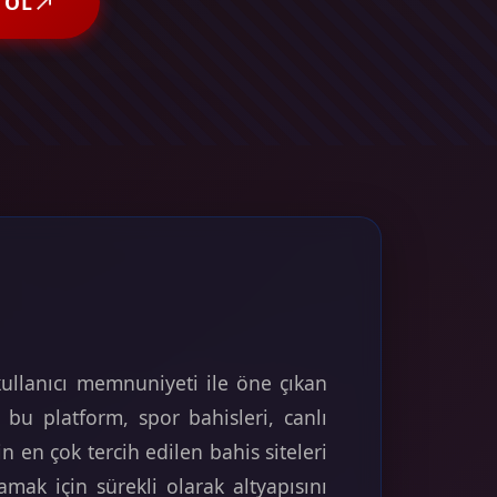
 OL
 kullanıcı memnuniyeti ile öne çıkan
 bu platform, spor bahisleri, canlı
n en çok tercih edilen bahis siteleri
amak için sürekli olarak altyapısını