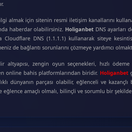
r.
gi almak için sitenin resmi iletişim kanallarını kulla
nda haberdar olabilirsiniz.
Holiganbet
DNS ayarları de
 Cloudflare DNS (1.1.1.1) kullanarak siteye kesintisi
meniz de bağlantı sorunlarını çözmeye yardımcı olmakt
lir altyapısı, zengin oyun seçenekleri, hızlı ödeme
en online bahis platformlarından biridir.
Holiganbet
g
ıklı dünyanın parçası olabilir, eğlenceli ve kazançlı 
eğlence amaçlı olmalı, bilinçli ve sorumlu bir şekild