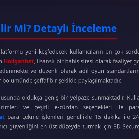
lir Mi? Detaylı İnceleme
latformu yeni keşfedecek kullanıcıların en çok sord
en
Holiganbet
, lisanslı bir bahis sitesi olarak faaliyet
tlenmekte ve düzenli olarak adil oyun standartları
er bölümünde şeffaf bir şekilde paylaşılmaktadır.
unda oldukça geniş bir yelpaze sunmaktadır. Kullanıc
irimleri ve çeşitli e-cüzdan seçenekleri ile pa
et
para çekme işlemleri genellikle 15 dakika ile 2
anıcı güvenliğini en üst düzeyde tutmak için 3D Secure