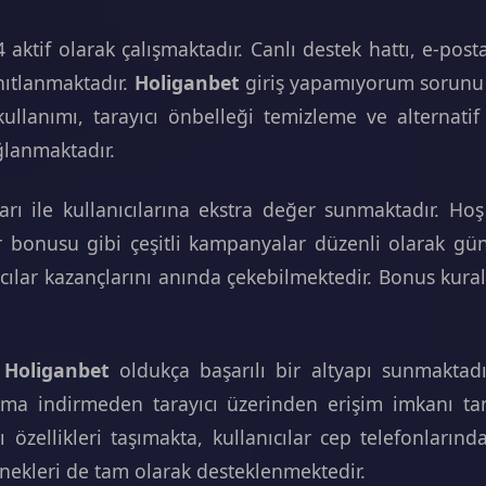
 aktif olarak çalışmaktadır. Canlı destek hattı, e-pos
anıtlanmaktadır.
Holiganbet
giriş yapamıyorum sorunu y
ullanımı, tarayıcı önbelleği temizleme ve alternatif
ğlanmaktadır.
 ile kullanıcılarına ekstra değer sunmaktadır. Hoş
ir bonusu gibi çeşitli kampanyalar düzenli olarak gü
ıcılar kazançlarını anında çekebilmektedir. Bonus kuralla
a
Holiganbet
oldukça başarılı bir altyapı sunmaktadı
ama indirmeden tarayıcı üzerinden erişim imkanı ta
 özellikleri taşımakta, kullanıcılar cep telefonları
nekleri de tam olarak desteklenmektedir.