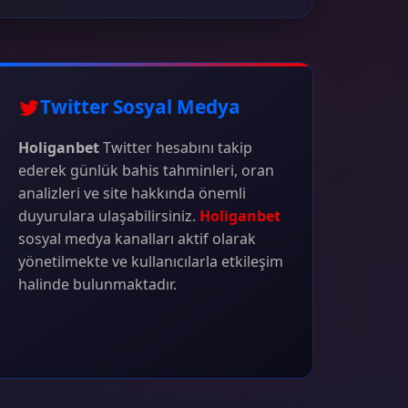
Twitter Sosyal Medya
Holiganbet
Twitter hesabını takip
ederek günlük bahis tahminleri, oran
analizleri ve site hakkında önemli
duyurulara ulaşabilirsiniz.
Holiganbet
sosyal medya kanalları aktif olarak
yönetilmekte ve kullanıcılarla etkileşim
halinde bulunmaktadır.