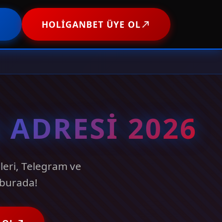
HOLIGANBET ÜYE OL
 ADRESI 2026
ileri, Telegram ve
i burada!