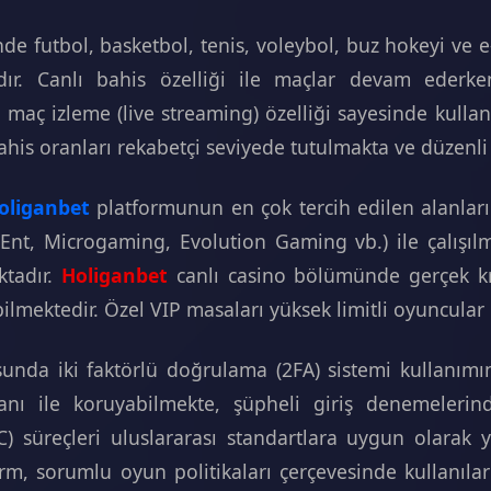
e futbol, basketbol, tenis, voleybol, buz hokeyi ve e-
ır. Canlı bahis özelliği ile maçlar devam ederke
 maç izleme (live streaming) özelliği sayesinde kullanı
ahis oranları rekabetçi seviyede tutulmakta ve düzenli
oliganbet
platformunun en çok tercih edilen alanları
Ent, Microgaming, Evolution Gaming vb.) ile çalışılm
ktadır.
Holiganbet
canlı casino bölümünde gerçek krup
lmektedir. Özel VIP masaları yüksek limitli oyuncular 
unda iki faktörlü doğrulama (2FA) sistemi kullanımın
anı ile koruyabilmekte, şüpheli giriş denemelerind
süreçleri uluslararası standartlara uygun olarak yür
orm, sorumlu oyun politikaları çerçevesinde kullanıla