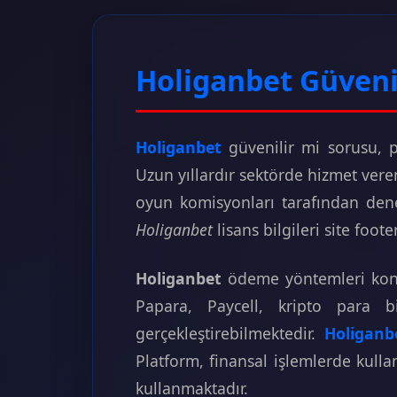
Holiganbet Güveni
Holiganbet
güvenilir mi sorusu, p
Uzun yıllardır sektörde hizmet ver
oyun komisyonları tarafından dene
Holiganbet
lisans bilgileri site foot
Holiganbet
ödeme yöntemleri konus
Papara, Paycell, kripto para b
gerçekleştirebilmektedir.
Holiganb
Platform, finansal işlemlerde kull
kullanmaktadır.