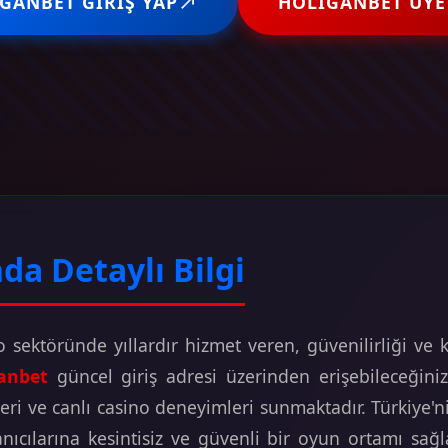
GANBET GIRIŞ YAP
HOLIGANBET ÜYE
a Detaylı Bilgi
o sektöründe yıllardır hizmet veren, güvenilirliği ve
anbet
güncel giriş adresi üzerinden erişebileceğiniz
eri ve canlı casino deneyimleri sunmaktadır. Türkiye'ni
anıcılarına kesintisiz ve güvenli bir oyun ortamı sağl