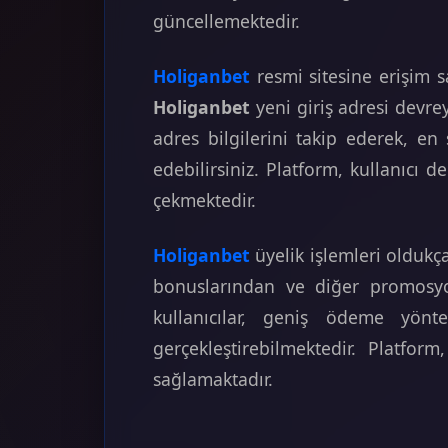
güncellemektedir.
Holiganbet
resmi sitesine erişim s
Holiganbet
yeni giriş adresi devrey
adres bilgilerini takip ederek, en
edebilirsiniz. Platform, kullanıcı 
çekmektedir.
Holiganbet
üyelik işlemleri oldukça
bonuslarından ve diğer promosyo
kullanıcılar, geniş ödeme yönt
gerçekleştirebilmektedir. Platform
sağlamaktadır.