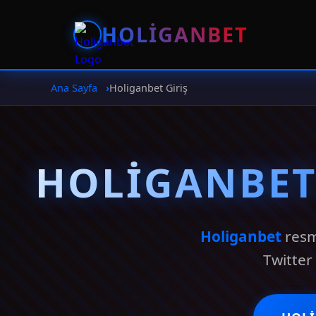
HOLIGANBET
Ana Sayfa
Holiganbet Giriş
HOLIGANBET 
Holiganbet
resmi
Twitter 