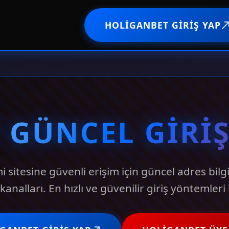
HOLIGANBET GIRIŞ YAP
GÜNCEL GIRIŞ
 sitesine güvenli erişim için güncel adres bilg
kanalları. En hızlı ve güvenilir giriş yöntemler