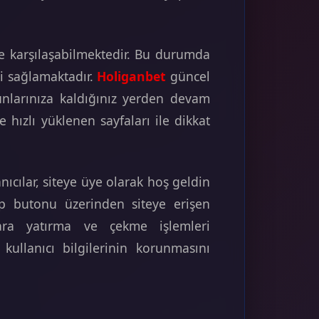
ile karşılaşabilmektedir. Bu durumda
ni sağlamaktadır.
Holiganbet
güncel
yunlarınıza kaldığınız yerden devam
 hızlı yüklenen sayfaları ile dikkat
nıcılar, siteye üye olarak hoş geldin
p butonu üzerinden siteye erişen
para yatırma ve çekme işlemleri
 kullanıcı bilgilerinin korunmasını