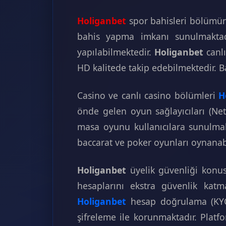
Holiganbet
spor bahisleri bölümünd
bahis yapma imkanı sunulmaktad
yapılabilmektedir.
Holiganbet
canlı
HD kalitede takip edebilmektedir. B
Casino ve canlı casino bölümleri
H
önde gelen oyun sağlayıcıları (Net
masa oyunu kullanıcılara sunulma
baccarat ve poker oyunları oynanabi
Holiganbet
üyelik güvenliği konus
hesaplarını ekstra güvenlik katm
Holiganbet
hesap doğrulama (KYC) 
şifreleme ile korunmaktadır. Platf