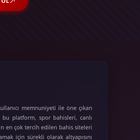
 OL
 kullanıcı memnuniyeti ile öne çıkan
 bu platform, spor bahisleri, canlı
n en çok tercih edilen bahis siteleri
amak için sürekli olarak altyapısını