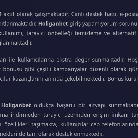
 aktif olarak çalışmaktadır. Canlı destek hattı, e-pos
anıtlanmaktadır.
Holiganbet
giriş yapamıyorum sorunu y
ullanımı, tarayıcı önbelleği temizleme ve alternatif
ğlanmaktadır.
 ile kullanıcılarına ekstra değer sunmaktadır. Hoş
ir bonusu gibi çeşitli kampanyalar düzenli olarak gü
ıcılar kazançlarını anında çekebilmektedir. Bonus kuralla
a
Holiganbet
oldukça başarılı bir altyapı sunmaktadı
ama indirmeden tarayıcı üzerinden erişim imkanı ta
 özellikleri taşımakta, kullanıcılar cep telefonları
nekleri de tam olarak desteklenmektedir.