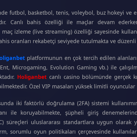
e futbol, basketbol, tenis, voleybol, buz hokeyi ve e-
ır. Canlı bahis özelliği ile maçlar devam ederke
 maç izleme (live streaming) özelliği sayesinde kullanı
ahis oranları rekabetçi seviyede tutulmakta ve düzenli
oliganbet
platformunun en çok tercih edilen alanları
Ent, Microgaming, Evolution Gaming vb.) ile çalışılm
ktadır.
Holiganbet
canlı casino bölümünde gerçek krup
lmektedir. Özel VIP masaları yüksek limitli oyuncular 
unda iki faktörlü doğrulama (2FA) sistemi kullanımın
anı ile koruyabilmekte, şüpheli giriş denemelerind
süreçleri uluslararası standartlara uygun olarak yür
orm, sorumlu oyun politikaları çerçevesinde kullanıla