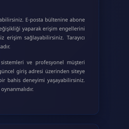
nabilirsiniz. E-posta bültenine abone
ğişikliği yaparak erişim engellerini
z erişim sağlayabilirsiniz. Tarayıcı
adır.
 sistemleri ve profesyonel müşteri
üncel giriş adresi üzerinden siteye
bir bahis deneyimi yaşayabilirsiniz.
e oynanmalıdır.