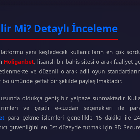
lir Mi? Detaylı İnceleme
latformu yeni keşfedecek kullanıcıların en çok sord
en
Holiganbet
, lisanslı bir bahis sitesi olarak faaliyet
tlenmekte ve düzenli olarak adil oyun standartları
er bölümünde şeffaf bir şekilde paylaşılmaktadır.
unda oldukça geniş bir yelpaze sunmaktadır. Kullanıc
irimleri ve çeşitli e-cüzdan seçenekleri ile pa
et
para çekme işlemleri genellikle 15 dakika ile 2
anıcı güvenliğini en üst düzeyde tutmak için 3D Secure