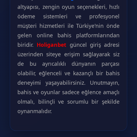
altyapısı, zengin oyun seçenekleri, hızlı
ödeme sistemleri ve profesyonel
müşteri hizmetleri ile Türkiye'nin önde
gelen online bahis platformlarından
biridir.
Holiganbet
güncel giriş adresi
üzerinden siteye erişim sağlayarak siz
de bu ayrıcalıklı dünyanın parçası
olabilir, eğlenceli ve kazançlı bir bahis
deneyimi yaşayabilirsiniz. Unutmayın,
bahis ve oyunlar sadece eğlence amaçlı
olmalı, bilinçli ve sorumlu bir şekilde
oynanmalıdır.