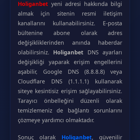
Holiganbet
yeni adresi hakkında bilgi
almak için sitenin resmi iletişim
kanallarını kullanabilirsiniz. E-posta
bültenine abone olarak adres
değişikliklerinden anında haberdar
olabilirsiniz.
Holiganbet
DNS ayarları
değişikliği yaparak erişim engellerini
aşabilir, Google DNS (8.8.8.8) veya
Cloudflare DNS (1.1.1.1) kullanarak
siteye kesintisiz erişim sağlayabilirsiniz.
Tarayıcı önbelleğini düzenli olarak
temizlemeniz de bağlantı sorunlarını
çözmeye yardımcı olmaktadır.
Sonuç olarak
Holiganbet
, güvenilir