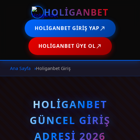
HOLIGANBET
HOLIGANBET GIRIŞ YAP
HOLIGANBET ÜYE OL
Ana Sayfa
Holiganbet Giriş
HOLIGANBET
GÜNCEL GIRIŞ
ADRESI 2026