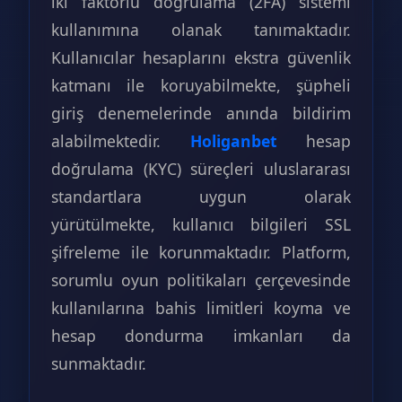
iki faktörlü doğrulama (2FA) sistemi
kullanımına olanak tanımaktadır.
Kullanıcılar hesaplarını ekstra güvenlik
katmanı ile koruyabilmekte, şüpheli
giriş denemelerinde anında bildirim
alabilmektedir.
Holiganbet
hesap
doğrulama (KYC) süreçleri uluslararası
standartlara uygun olarak
yürütülmekte, kullanıcı bilgileri SSL
şifreleme ile korunmaktadır. Platform,
sorumlu oyun politikaları çerçevesinde
kullanılarına bahis limitleri koyma ve
hesap dondurma imkanları da
sunmaktadır.