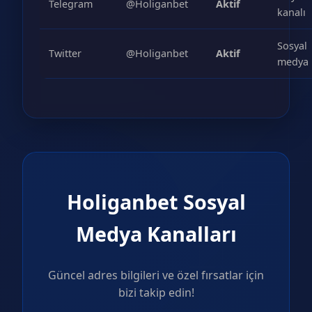
Telegram
@Holiganbet
Aktif
kanalı
Sosyal
Twitter
@Holiganbet
Aktif
medya
Holiganbet Sosyal
Medya Kanalları
Güncel adres bilgileri ve özel fırsatlar için
bizi takip edin!