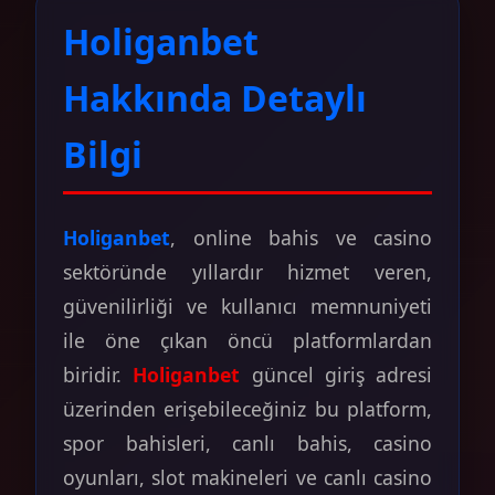
Holiganbet
Hakkında Detaylı
Bilgi
Holiganbet
, online bahis ve casino
sektöründe yıllardır hizmet veren,
güvenilirliği ve kullanıcı memnuniyeti
ile öne çıkan öncü platformlardan
biridir.
Holiganbet
güncel giriş adresi
üzerinden erişebileceğiniz bu platform,
spor bahisleri, canlı bahis, casino
oyunları, slot makineleri ve canlı casino