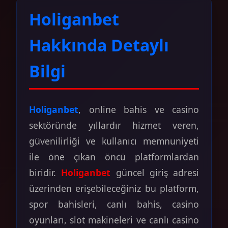
Holiganbet
Hakkında Detaylı
Bilgi
Holiganbet
, online bahis ve casino
sektöründe yıllardır hizmet veren,
güvenilirliği ve kullanıcı memnuniyeti
ile öne çıkan öncü platformlardan
biridir.
Holiganbet
güncel giriş adresi
üzerinden erişebileceğiniz bu platform,
spor bahisleri, canlı bahis, casino
oyunları, slot makineleri ve canlı casino