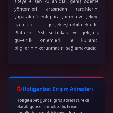
siteye erişen kullanıcılar, geniş ödeme
yöntemleri arasından tercihlerini
yaparak güvenli para yatırma ve çekme
işlemleri gerçekleştirebilmektedir.
Platform, SSL sertifikası ve gelişmiş
güvenlik önlemleri ile kullanıcı
bilgilerinin korunmasını sağlamaktadır.
Holiganbet Erişim Adresleri
Holiganbet
güncel giriş adresi sürekli
olarak güncellenmektedir. Erişim
engellerini aşmak için yeni domain