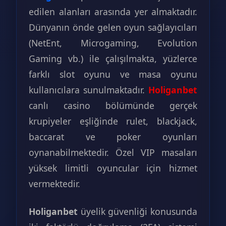
edilen alanları arasında yer almaktadır.
Dünyanın önde gelen oyun sağlayıcıları
(NetEnt, Microgaming, Evolution
Gaming vb.) ile çalışılmakta, yüzlerce
farklı slot oyunu ve masa oyunu
kullanıcılara sunulmaktadır.
Holiganbet
canlı casino bölümünde gerçek
krupiyeler eşliğinde rulet, blackjack,
baccarat ve poker oyunları
oynanabilmektedir. Özel VIP masaları
yüksek limitli oyuncular için hizmet
vermektedir.
Holiganbet
üyelik güvenliği konusunda