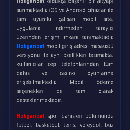
Holiganbet
oldukça başarılı bir altyapı
sunmaktadır. iOS ve Android cihazlar ile
tam uyumlu çalışan mobil site,
uygulama indirmeden tarayıcı
üzerinden erişim imkanı tanımaktadır.
Holiganbet
mobil giriş adresi masaüstü
versiyonu ile aynı özellikleri taşımakta,
kullanıcılar cep telefonlarından tüm
bahis ve casino oyunlarına
erişebilmektedir. Mobil ödeme
seçenekleri de tam olarak
desteklenmektedir.
Holiganbet
spor bahisleri bölümünde
futbol, basketbol, tenis, voleybol, buz