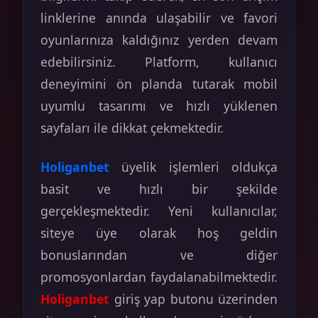
linklerine anında ulaşabilir ve favori
oyunlarınıza kaldığınız yerden devam
edebilirsiniz. Platform, kullanıcı
deneyimini ön planda tutarak mobil
uyumlu tasarımı ve hızlı yüklenen
sayfaları ile dikkat çekmektedir.
Holiganbet
üyelik işlemleri oldukça
basit ve hızlı bir şekilde
gerçekleşmektedir. Yeni kullanıcılar,
siteye üye olarak hoş geldin
bonuslarından ve diğer
promosyonlardan faydalanabilmektedir.
Holiganbet
giriş yap butonu üzerinden