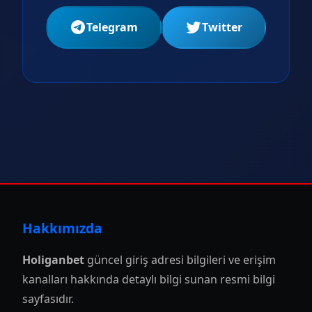
Telegram
Twitter
Hakkımızda
Holiganbet
güncel giriş adresi bilgileri ve erişim
kanalları hakkında detaylı bilgi sunan resmi bilgi
sayfasıdır.