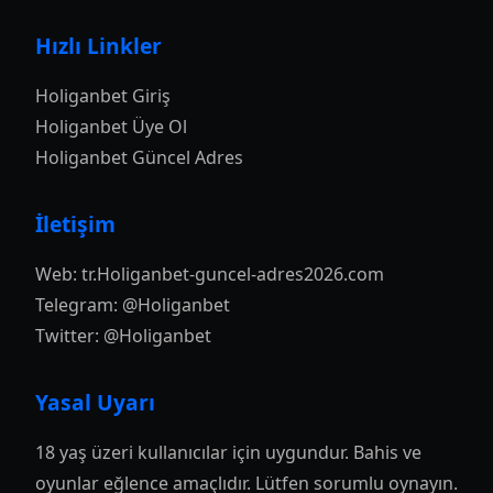
Hızlı Linkler
Holiganbet Giriş
Holiganbet Üye Ol
Holiganbet Güncel Adres
İletişim
Web:
tr.Holiganbet-guncel-adres2026.com
Telegram: @Holiganbet
Twitter: @Holiganbet
Yasal Uyarı
18 yaş üzeri kullanıcılar için uygundur. Bahis ve
oyunlar eğlence amaçlıdır. Lütfen sorumlu oynayın.