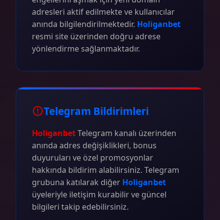
adresleri aktif edilmekte ve kullanıcılar
anında bilgilendirilmektedir.
Holiganbet
resmi site üzerinden doğru adrese
yönlendirme sağlanmaktadır.
Telegram Bildirimleri
Holiganbet
Telegram kanalı üzerinden
anında adres değişiklikleri, bonus
duyuruları ve özel promosyonlar
hakkında bildirim alabilirsiniz. Telegram
grubuna katılarak diğer
Holiganbet
üyeleriyle iletişim kurabilir ve güncel
bilgileri takip edebilirsiniz.