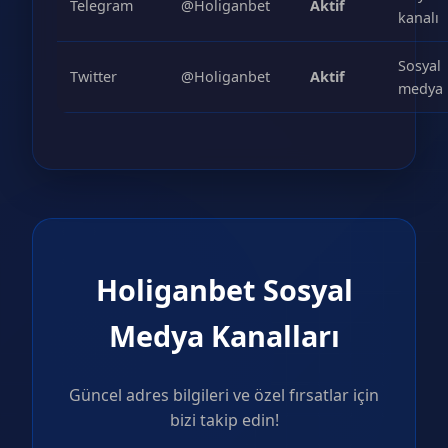
Telegram
@Holiganbet
Aktif
kanalı
Sosyal
Twitter
@Holiganbet
Aktif
medya
Holiganbet Sosyal
Medya Kanalları
Güncel adres bilgileri ve özel fırsatlar için
bizi takip edin!