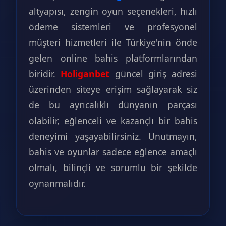
altyapısı, zengin oyun seçenekleri, hızlı
ödeme sistemleri ve profesyonel
müşteri hizmetleri ile Türkiye'nin önde
gelen online bahis platformlarından
biridir.
Holiganbet
güncel giriş adresi
üzerinden siteye erişim sağlayarak siz
de bu ayrıcalıklı dünyanın parçası
olabilir, eğlenceli ve kazançlı bir bahis
deneyimi yaşayabilirsiniz. Unutmayın,
bahis ve oyunlar sadece eğlence amaçlı
olmalı, bilinçli ve sorumlu bir şekilde
oynanmalıdır.