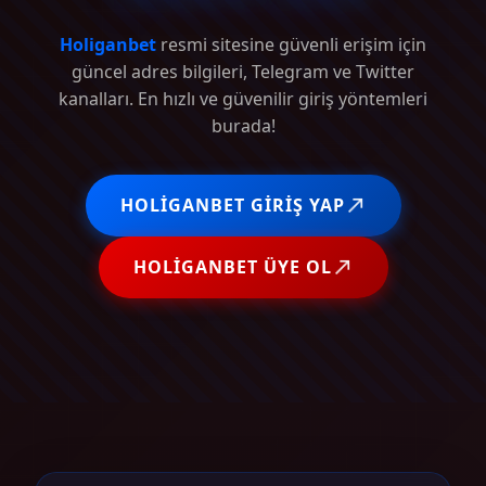
Holiganbet
resmi sitesine güvenli erişim için
güncel adres bilgileri, Telegram ve Twitter
kanalları. En hızlı ve güvenilir giriş yöntemleri
burada!
HOLIGANBET GIRIŞ YAP
HOLIGANBET ÜYE OL