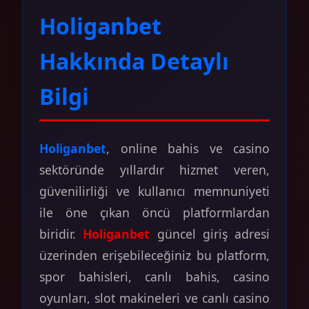
Holiganbet
Hakkında Detaylı
Bilgi
Holiganbet
, online bahis ve casino
sektöründe yıllardır hizmet veren,
güvenilirliği ve kullanıcı memnuniyeti
ile öne çıkan öncü platformlardan
biridir.
Holiganbet
güncel giriş adresi
üzerinden erişebileceğiniz bu platform,
spor bahisleri, canlı bahis, casino
oyunları, slot makineleri ve canlı casino