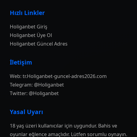
Hızlı Linkler
Holiganbet Giriş
Holiganbet Üye Ol
Holiganbet Güncel Adres
İletişim
Web:
tr.Holiganbet-guncel-adres2026.com
Telegram: @Holiganbet
Twitter: @Holiganbet
Yasal Uyarı
18 yaş üzeri kullanıcılar için uygundur. Bahis ve
oyunlar eğlence amaçlıdır. Lütfen sorumlu oynayın.