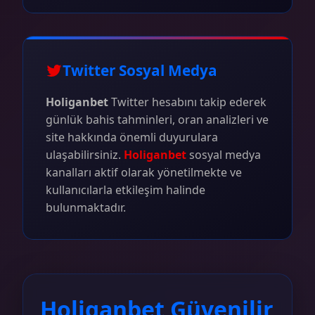
Twitter Sosyal Medya
Holiganbet
Twitter hesabını takip ederek
günlük bahis tahminleri, oran analizleri ve
site hakkında önemli duyurulara
ulaşabilirsiniz.
Holiganbet
sosyal medya
kanalları aktif olarak yönetilmekte ve
kullanıcılarla etkileşim halinde
bulunmaktadır.
Holiganbet Güvenilir