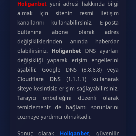
Holiganbet
yeni adresi hakkında bilgi
almak için sitenin resmi iletişim
kanallarını kullanabilirsiniz. E-posta
bültenine abone olarak adres
değişikliklerinden anında haberdar
olabilirsiniz.
Holiganbet
DNS ayarları
değişikliği yaparak erişim engellerini
aşabilir, Google DNS (8.8.8.8) veya
Cloudflare DNS (1.1.1.1) kullanarak
siteye kesintisiz erişim sağlayabilirsiniz.
Tarayıcı önbelleğini düzenli olarak
temizlemeniz de bağlantı sorunlarını
çözmeye yardımcı olmaktadır.
Sonuç olarak
Holiganbet
, güvenilir