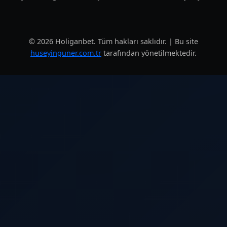
© 2026 Holiganbet. Tüm hakları saklıdır. | Bu site
huseyinguner.com.tr
tarafından yönetilmektedir.