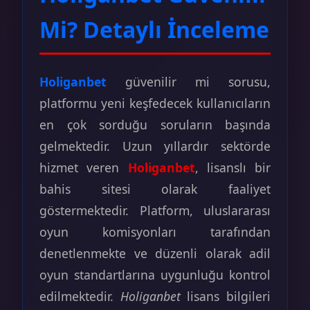
Mi? Detaylı İnceleme
Holiganbet
güvenilir mi sorusu,
platformu yeni keşfedecek kullanıcıların
en çok sorduğu soruların başında
gelmektedir. Uzun yıllardır sektörde
hizmet veren
Holiganbet
, lisanslı bir
bahis sitesi olarak faaliyet
göstermektedir. Platform, uluslararası
oyun komisyonları tarafından
denetlenmekte ve düzenli olarak adil
oyun standartlarına uygunluğu kontrol
edilmektedir.
Holiganbet
lisans bilgileri