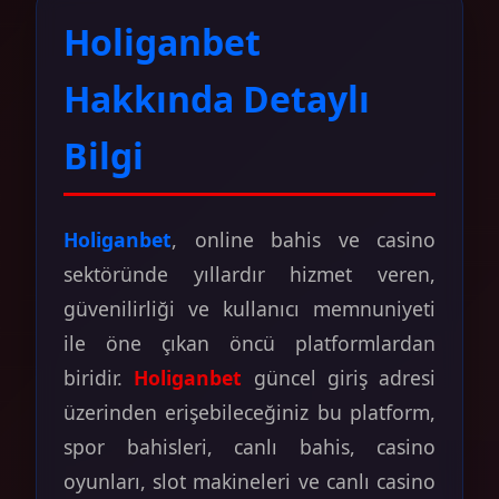
Holiganbet
Hakkında Detaylı
Bilgi
Holiganbet
, online bahis ve casino
sektöründe yıllardır hizmet veren,
güvenilirliği ve kullanıcı memnuniyeti
ile öne çıkan öncü platformlardan
biridir.
Holiganbet
güncel giriş adresi
üzerinden erişebileceğiniz bu platform,
spor bahisleri, canlı bahis, casino
oyunları, slot makineleri ve canlı casino