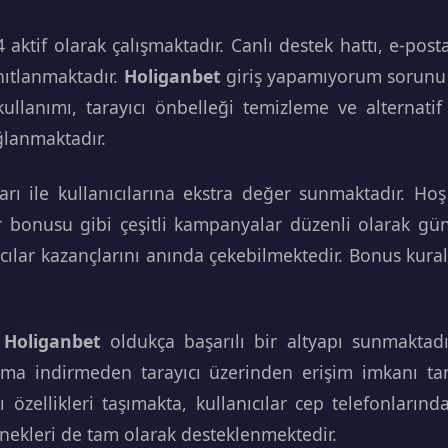
 aktif olarak çalışmaktadır. Canlı destek hattı, e-pos
anıtlanmaktadır.
Holiganbet
giriş yapamıyorum sorunu y
ullanımı, tarayıcı önbelleği temizleme ve alternatif
ğlanmaktadır.
 ile kullanıcılarına ekstra değer sunmaktadır. Hoş
ir bonusu gibi çeşitli kampanyalar düzenli olarak gü
ıcılar kazançlarını anında çekebilmektedir. Bonus kuralla
a
Holiganbet
oldukça başarılı bir altyapı sunmaktadı
ama indirmeden tarayıcı üzerinden erişim imkanı ta
 özellikleri taşımakta, kullanıcılar cep telefonları
nekleri de tam olarak desteklenmektedir.