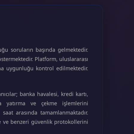
uğu soruların başında gelmektedir.
 göstermektedir. Platform, uluslararası
na uygunluğu kontrol edilmektedir.
ılar; banka havalesi, kredi kartı,
ra yatırma ve çekme işlemlerini
4 saat arasında tamamlanmaktadır.
 ve benzeri güvenlik protokollerini