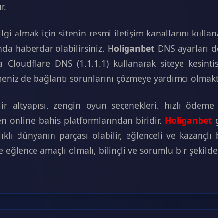
r.
gi almak için sitenin resmi iletişim kanallarını kulla
nda haberdar olabilirsiniz.
Holiganbet
DNS ayarları de
 Cloudflare DNS (1.1.1.1) kullanarak siteye kesintisi
meniz de bağlantı sorunlarını çözmeye yardımcı olmakt
lir altyapısı, zengin oyun seçenekleri, hızlı ödeme
en online bahis platformlarından biridir.
Holiganbet
g
ıklı dünyanın parçası olabilir, eğlenceli ve kazançlı 
eğlence amaçlı olmalı, bilinçli ve sorumlu bir şekild