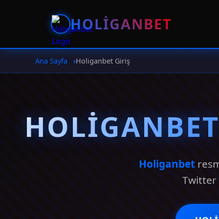
HOLIGANBET
Ana Sayfa
Holiganbet Giriş
HOLIGANBET 
Holiganbet
resmi
Twitter 