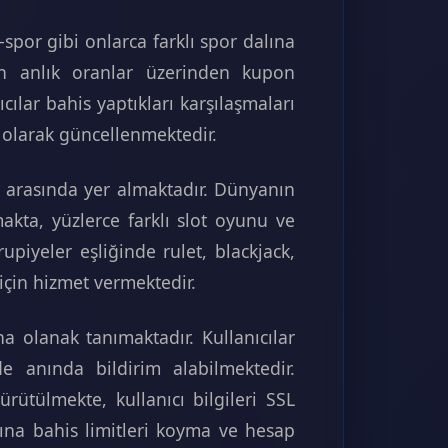
spor gibi onlarca farklı spor dalına
n anlık oranlar üzerinden kupon
cılar bahis yaptıkları karşılaşmaları
 olarak güncellenmektedir.
 arasında yer almaktadır. Dünyanın
akta, yüzlerce farklı slot oyunu ve
iyeler eşliğinde rulet, blackjack,
için hizmet vermektedir.
a olanak tanımaktadır. Kullanıcılar
e anında bildirim alabilmektedir.
ütülmekte, kullanıcı bilgileri SSL
rına bahis limitleri koyma ve hesap