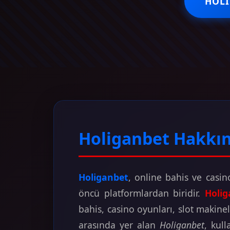
HOLI
Holiganbet Hakkınd
Holiganbet
, online bahis ve casin
öncü platformlardan biridir.
Holig
bahis, casino oyunları, slot makinel
arasında yer alan
Holiganbet
, kull