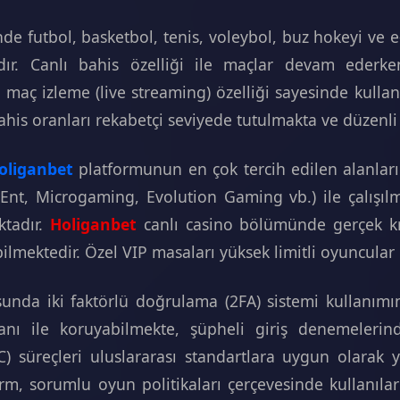
e futbol, basketbol, tenis, voleybol, buz hokeyi ve e-
ır. Canlı bahis özelliği ile maçlar devam ederke
 maç izleme (live streaming) özelliği sayesinde kullanı
ahis oranları rekabetçi seviyede tutulmakta ve düzenli
oliganbet
platformunun en çok tercih edilen alanları
Ent, Microgaming, Evolution Gaming vb.) ile çalışılm
ktadır.
Holiganbet
canlı casino bölümünde gerçek krup
lmektedir. Özel VIP masaları yüksek limitli oyuncular 
unda iki faktörlü doğrulama (2FA) sistemi kullanımın
anı ile koruyabilmekte, şüpheli giriş denemelerind
süreçleri uluslararası standartlara uygun olarak yür
orm, sorumlu oyun politikaları çerçevesinde kullanıla