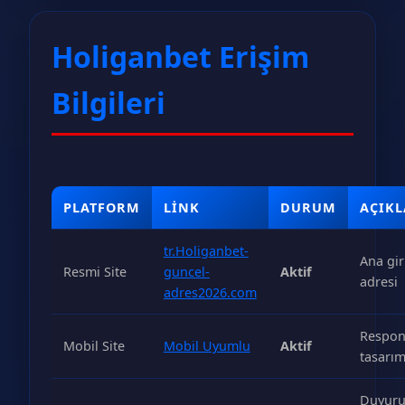
Holiganbet Erişim
Bilgileri
PLATFORM
LINK
DURUM
AÇIK
tr.Holiganbet-
Ana gir
Resmi Site
guncel-
Aktif
adresi
adres2026.com
Respon
Mobil Site
Mobil Uyumlu
Aktif
tasarı
Duyur