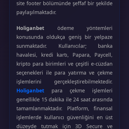
site footer bölümünde şeffaf bir şekilde
paylaşılmaktadır.
Holiganbet
ödeme yöntemleri
konusunda oldukça geniş bir yelpaze
sunmaktadır. Kullanıcılar; banka
havalesi, kredi kartı, Papara, Paycell,
kripto para birimleri ve çeşitli e-cüzdan
seçenekleri ile para yatırma ve çekme
işlemlerini gerçekleştirebilmektedir.
Holiganbet
para çekme işlemleri
genellikle 15 dakika ile 24 saat arasında
tamamlanmaktadır. Platform, finansal
işlemlerde kullanıcı güvenliğini en üst
düzeyde tutmak için 3D Secure ve