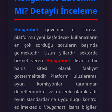
Mi? Detaylı İnceleme
Holiganbet
güvenilir mi sorusu,
platformu yeni keşfedecek kullanıcıların
en çok sorduğu soruların başında
gelmektedir. Uzun yıllardır sektörde
hizmet veren
Holiganbet
, lisanslı bir
bahis sitesi olarak faaliyet
göstermektedir. Platform, uluslararası
oyun komisyonları tarafından
denetlenmekte ve düzenli olarak adil
oyun standartlarına uygunluğu kontrol
edilmektedir.
Holiganbet
lisans bilgileri