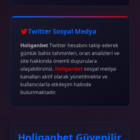
Twitter Sosyal Medya
Holiganbet
Twitter hesabını takip ederek
günlük bahis tahminleri, oran analizleri ve
site hakkında önemli duyurulara
ulaşabilirsiniz.
Holiganbet
sosyal medya
kanalları aktif olarak yönetilmekte ve
kullanıcılarla etkileşim halinde
bulunmaktadır.
Holiganbet Güvenilir