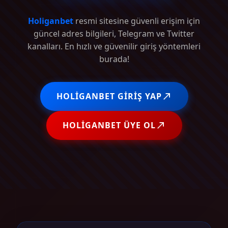
Holiganbet
resmi sitesine güvenli erişim için
güncel adres bilgileri, Telegram ve Twitter
kanalları. En hızlı ve güvenilir giriş yöntemleri
burada!
HOLIGANBET GIRIŞ YAP
HOLIGANBET ÜYE OL