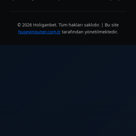
© 2026 Holiganbet. Tüm hakları saklıdır. | Bu site
huseyinguner.com.tr
tarafından yönetilmektedir.