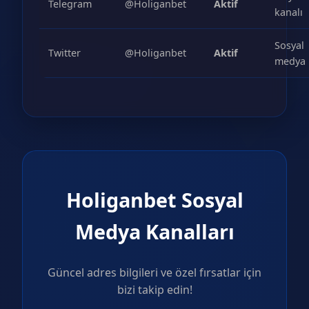
Telegram
@Holiganbet
Aktif
kanalı
Sosyal
Twitter
@Holiganbet
Aktif
medya
Holiganbet Sosyal
Medya Kanalları
Güncel adres bilgileri ve özel fırsatlar için
bizi takip edin!