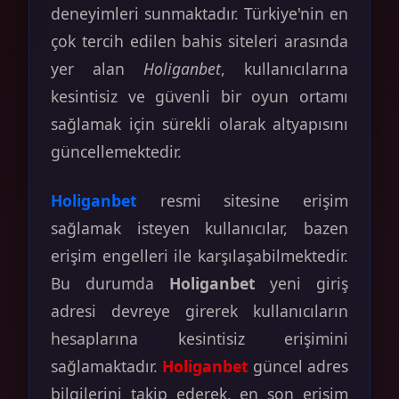
deneyimleri sunmaktadır. Türkiye'nin en
çok tercih edilen bahis siteleri arasında
yer alan
Holiganbet
, kullanıcılarına
kesintisiz ve güvenli bir oyun ortamı
sağlamak için sürekli olarak altyapısını
güncellemektedir.
Holiganbet
resmi sitesine erişim
sağlamak isteyen kullanıcılar, bazen
erişim engelleri ile karşılaşabilmektedir.
Bu durumda
Holiganbet
yeni giriş
adresi devreye girerek kullanıcıların
hesaplarına kesintisiz erişimini
sağlamaktadır.
Holiganbet
güncel adres
bilgilerini takip ederek, en son erişim