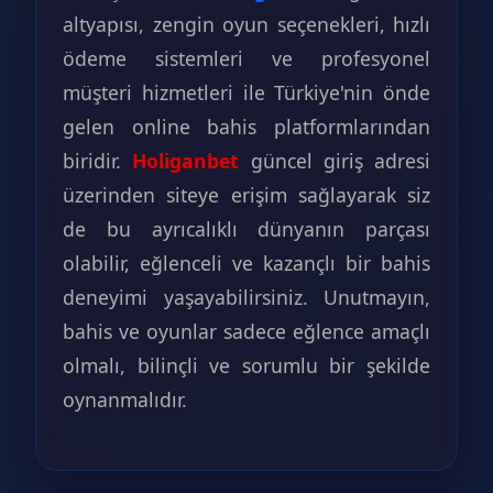
altyapısı, zengin oyun seçenekleri, hızlı
ödeme sistemleri ve profesyonel
müşteri hizmetleri ile Türkiye'nin önde
gelen online bahis platformlarından
biridir.
Holiganbet
güncel giriş adresi
üzerinden siteye erişim sağlayarak siz
de bu ayrıcalıklı dünyanın parçası
olabilir, eğlenceli ve kazançlı bir bahis
deneyimi yaşayabilirsiniz. Unutmayın,
bahis ve oyunlar sadece eğlence amaçlı
olmalı, bilinçli ve sorumlu bir şekilde
oynanmalıdır.