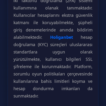
iki faktörlü doğrulama (2FA) sistemi
kullanımına olanak tanımaktadır.
Kullanıcılar hesaplarını ekstra güvenlik
katmanı ile koruyabilmekte, şüpheli
giriş denemelerinde anında bildirim
alabilmektedir.
Holiganbet
hesap
doğrulama (KYC) süreçleri uluslararası
standartlara uygun olarak
yürütülmekte, kullanıcı bilgileri SSL
şifreleme ile korunmaktadır. Platform,
sorumlu oyun politikaları çerçevesinde
kullanılarına bahis limitleri koyma ve
hesap dondurma imkanları da
sunmaktadır.