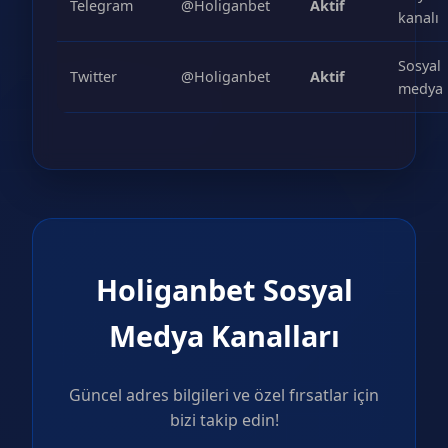
Telegram
@Holiganbet
Aktif
kanalı
Sosyal
Twitter
@Holiganbet
Aktif
medya
Holiganbet Sosyal
Medya Kanalları
Güncel adres bilgileri ve özel fırsatlar için
bizi takip edin!