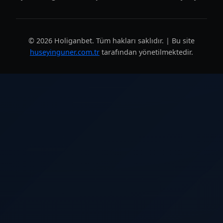
© 2026 Holiganbet. Tüm hakları saklıdır. | Bu site
huseyinguner.com.tr
tarafından yönetilmektedir.