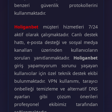
benzeri güvenlik protokollerini
kullanmaktadır.
Holiganbet
müşteri hizmetleri 7/24
aktif olarak çalışmaktadır. Canlı destek
hattı, e-posta desteği ve sosyal medya
kanalları üzerinden kullanıcıların
soruları yanıtlanmaktadır.
Holiganbet
giriş yapamıyorum sorunu yaşayan
kullanıcılar için özel teknik destek ekibi
bulunmaktadır. VPN kullanımı, tarayıcı
önbelleği temizleme ve alternatif DNS
ayarları gibi çözüm önerileri
profesyonel ekibimiz tarafından
sağlanmaktadır.