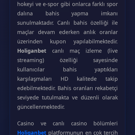
hokeyi ve e-spor gibi onlarca farklı spor
dalına bahis yapma imkanı
sunulmaktadır. Canlı bahis özelliği ile
maçlar devam ederken anlık oranlar
üzerinden kupon yapılabilmektedir.
Holiganbet
canlı maç izleme (live
streaming) özelliği sayesinde
kullanıcılar bahis yaptıkları
karşılaşmaları HD kalitede takip
edebilmektedir. Bahis oranları rekabetçi
seviyede tutulmakta ve düzenli olarak
güncellenmektedir.
Casino ve canlı casino bölümleri
Holiganbet
platformunun en çok tercih