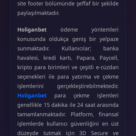
site footer bölümünde şeffaf bir şekilde
paylaşılmaktadır.
Holiganbet
ödeme yöntemleri
konusunda oldukça geniş bir yelpaze
sunmaktadır. Kullanıcılar; banka
havalesi, kredi kartı, Papara, Paycell,
kripto para birimleri ve çeşitli e-cüzdan
seçenekleri ile para yatırma ve çekme
işlemlerini gerçekleştirebilmektedir.
Holiganbet
para çekme işlemleri
genellikle 15 dakika ile 24 saat arasında
tamamlanmaktadır. Platform, finansal
işlemlerde kullanıcı güvenliğini en üst
düzeyde tutmak için 3D Secure ve