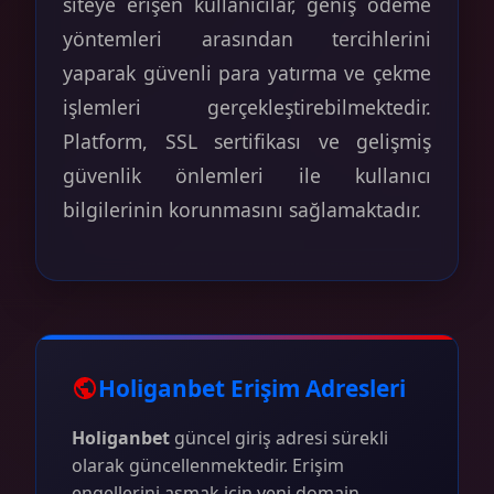
siteye erişen kullanıcılar, geniş ödeme
yöntemleri arasından tercihlerini
yaparak güvenli para yatırma ve çekme
işlemleri gerçekleştirebilmektedir.
Platform, SSL sertifikası ve gelişmiş
güvenlik önlemleri ile kullanıcı
bilgilerinin korunmasını sağlamaktadır.
Holiganbet Erişim Adresleri
Holiganbet
güncel giriş adresi sürekli
olarak güncellenmektedir. Erişim
engellerini aşmak için yeni domain