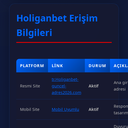
Holiganbet Erişim
Bilgileri
PLATFORM
LINK
DURUM
AÇIK
tr.Holiganbet-
Ana gir
Resmi Site
guncel-
Aktif
adresi
adres2026.com
Respon
Mobil Site
Mobil Uyumlu
Aktif
tasarı
Duyur