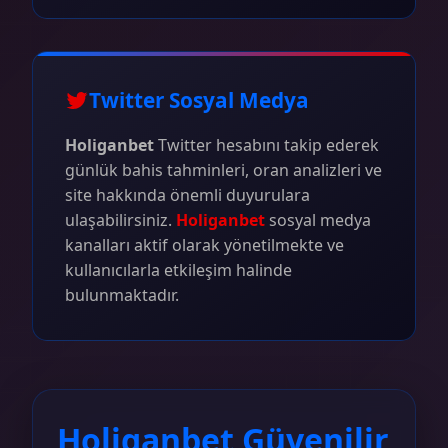
Twitter Sosyal Medya
Holiganbet
Twitter hesabını takip ederek
günlük bahis tahminleri, oran analizleri ve
site hakkında önemli duyurulara
ulaşabilirsiniz.
Holiganbet
sosyal medya
kanalları aktif olarak yönetilmekte ve
kullanıcılarla etkileşim halinde
bulunmaktadır.
Holiganbet Güvenilir