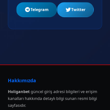
Telegram
Twitter
Hakkımızda
Holiganbet
güncel giriş adresi bilgileri ve erişim
kanalları hakkında detaylı bilgi sunan resmi bilgi
sayfasıdır.