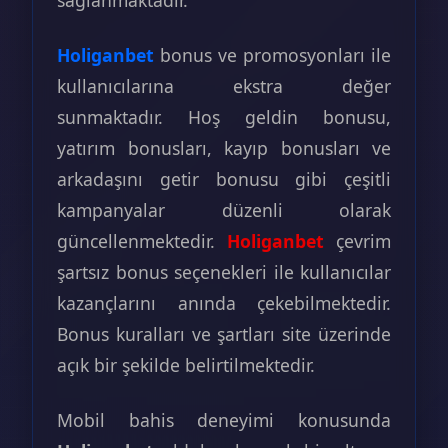
Holiganbet
bonus ve promosyonları ile
kullanıcılarına ekstra değer
sunmaktadır. Hoş geldin bonusu,
yatırım bonusları, kayıp bonusları ve
arkadaşını getir bonusu gibi çeşitli
kampanyalar düzenli olarak
güncellenmektedir.
Holiganbet
çevrim
şartsız bonus seçenekleri ile kullanıcılar
kazançlarını anında çekebilmektedir.
Bonus kuralları ve şartları site üzerinde
açık bir şekilde belirtilmektedir.
Mobil bahis deneyimi konusunda