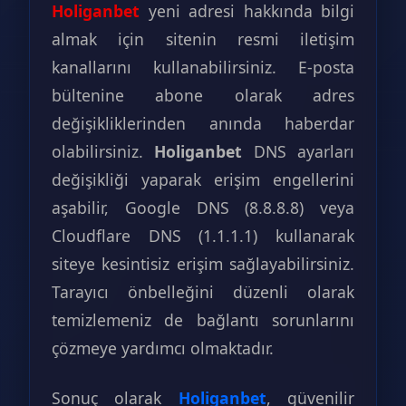
Holiganbet
yeni adresi hakkında bilgi
almak için sitenin resmi iletişim
kanallarını kullanabilirsiniz. E-posta
bültenine abone olarak adres
değişikliklerinden anında haberdar
olabilirsiniz.
Holiganbet
DNS ayarları
değişikliği yaparak erişim engellerini
aşabilir, Google DNS (8.8.8.8) veya
Cloudflare DNS (1.1.1.1) kullanarak
siteye kesintisiz erişim sağlayabilirsiniz.
Tarayıcı önbelleğini düzenli olarak
temizlemeniz de bağlantı sorunlarını
çözmeye yardımcı olmaktadır.
Sonuç olarak
Holiganbet
, güvenilir