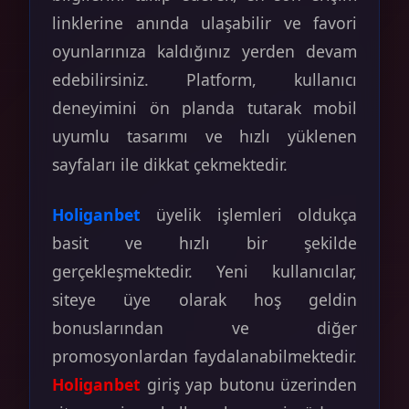
linklerine anında ulaşabilir ve favori
oyunlarınıza kaldığınız yerden devam
edebilirsiniz. Platform, kullanıcı
deneyimini ön planda tutarak mobil
uyumlu tasarımı ve hızlı yüklenen
sayfaları ile dikkat çekmektedir.
Holiganbet
üyelik işlemleri oldukça
basit ve hızlı bir şekilde
gerçekleşmektedir. Yeni kullanıcılar,
siteye üye olarak hoş geldin
bonuslarından ve diğer
promosyonlardan faydalanabilmektedir.
Holiganbet
giriş yap butonu üzerinden