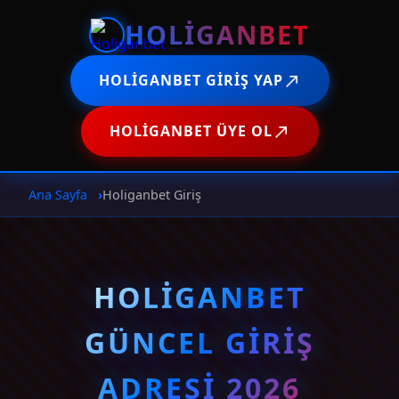
HOLIGANBET
HOLIGANBET GIRIŞ YAP
HOLIGANBET ÜYE OL
Ana Sayfa
Holiganbet Giriş
HOLIGANBET
GÜNCEL GIRIŞ
ADRESI 2026