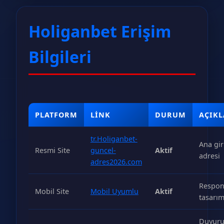
Holiganbet Erişim
Bilgileri
PLATFORM
LINK
DURUM
AÇIK
tr.Holiganbet-
Ana gir
Resmi Site
guncel-
Aktif
adresi
adres2026.com
Respon
Mobil Site
Mobil Uyumlu
Aktif
tasarı
Duyur