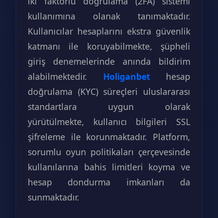
iki faktörlü doğrulama (2FA) sistemi
kullanımına olanak tanımaktadır.
Kullanıcılar hesaplarını ekstra güvenlik
katmanı ile koruyabilmekte, şüpheli
giriş denemelerinde anında bildirim
alabilmektedir.
Holiganbet
hesap
doğrulama (KYC) süreçleri uluslararası
standartlara uygun olarak
yürütülmekte, kullanıcı bilgileri SSL
şifreleme ile korunmaktadır. Platform,
sorumlu oyun politikaları çerçevesinde
kullanılarına bahis limitleri koyma ve
hesap dondurma imkanları da
sunmaktadır.