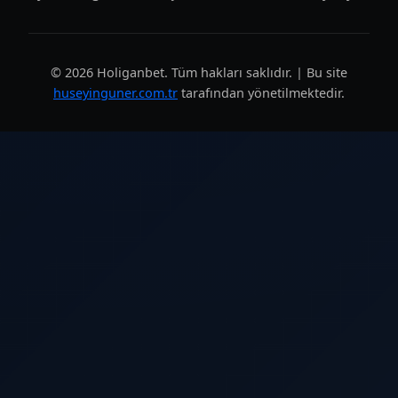
© 2026 Holiganbet. Tüm hakları saklıdır. | Bu site
huseyinguner.com.tr
tarafından yönetilmektedir.