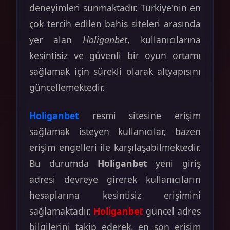
deneyimleri sunmaktadır. Türkiye'nin en
çok tercih edilen bahis siteleri arasında
yer alan
Holiganbet
, kullanıcılarına
kesintisiz ve güvenli bir oyun ortamı
sağlamak için sürekli olarak altyapısını
güncellemektedir.
Holiganbet
resmi sitesine erişim
sağlamak isteyen kullanıcılar, bazen
erişim engelleri ile karşılaşabilmektedir.
Bu durumda
Holiganbet
yeni giriş
adresi devreye girerek kullanıcıların
hesaplarına kesintisiz erişimini
sağlamaktadır.
Holiganbet
güncel adres
bilgilerini takip ederek, en son erişim