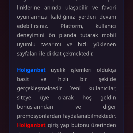
linklerine anında ulaşabilir ve favori
oyunlarınıza kaldığınız yerden devam
edebilirsiniz. Platform, kullanıcı
deneyimini ön planda tutarak mobil
uyumlu tasarımı ve hızlı yüklenen
sayfaları ile dikkat çekmektedir.
Holiganbet
üyelik işlemleri oldukça
basit ve hızlı bir şekilde
gerçekleşmektedir. Yeni kullanıcılar,
siteye üye olarak hoş geldin
bonuslarından ve diğer
promosyonlardan faydalanabilmektedir.
Holiganbet
giriş yap butonu üzerinden