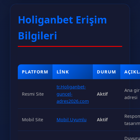
Holiganbet Erişim
Bilgileri
PLATFORM
LINK
DURUM
AÇIK
tr.Holiganbet-
Ana gir
Resmi Site
guncel-
Aktif
adresi
adres2026.com
Respon
Mobil Site
Mobil Uyumlu
Aktif
tasarı
Duyur