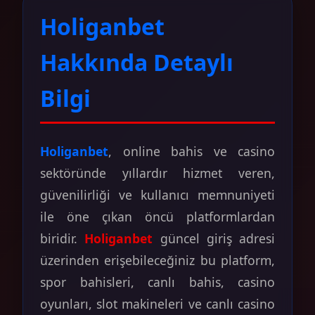
Holiganbet
Hakkında Detaylı
Bilgi
Holiganbet
, online bahis ve casino
sektöründe yıllardır hizmet veren,
güvenilirliği ve kullanıcı memnuniyeti
ile öne çıkan öncü platformlardan
biridir.
Holiganbet
güncel giriş adresi
üzerinden erişebileceğiniz bu platform,
spor bahisleri, canlı bahis, casino
oyunları, slot makineleri ve canlı casino