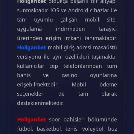
Holiganbet
oldukça başarılı bir altyapı
sunmaktadır. iOS ve Android cihazlar ile
tam uyumlu çalışan mobil site,
uygulama indirmeden tarayıcı
üzerinden erişim imkanı tanımaktadır.
Holiganbet
mobil giriş adresi masaüstü
versiyonu ile aynı özellikleri taşımakta,
kullanıcılar cep telefonlarından tüm
bahis ve casino oyunlarına
erişebilmektedir. Mobil ödeme
seçenekleri de tam olarak
desteklenmektedir.
Holiganbet
spor bahisleri bölümünde
futbol, basketbol, tenis, voleybol, buz