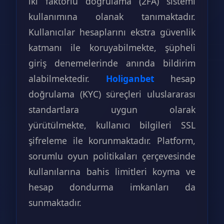
iki faktörlü doğrulama (2FA) sistemi
kullanımına olanak tanımaktadır.
Kullanıcılar hesaplarını ekstra güvenlik
katmanı ile koruyabilmekte, şüpheli
giriş denemelerinde anında bildirim
alabilmektedir.
Holiganbet
hesap
doğrulama (KYC) süreçleri uluslararası
standartlara uygun olarak
yürütülmekte, kullanıcı bilgileri SSL
şifreleme ile korunmaktadır. Platform,
sorumlu oyun politikaları çerçevesinde
kullanılarına bahis limitleri koyma ve
hesap dondurma imkanları da
sunmaktadır.