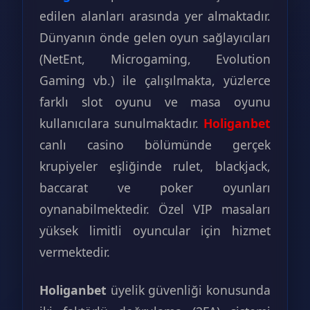
edilen alanları arasında yer almaktadır.
Dünyanın önde gelen oyun sağlayıcıları
(NetEnt, Microgaming, Evolution
Gaming vb.) ile çalışılmakta, yüzlerce
farklı slot oyunu ve masa oyunu
kullanıcılara sunulmaktadır.
Holiganbet
canlı casino bölümünde gerçek
krupiyeler eşliğinde rulet, blackjack,
baccarat ve poker oyunları
oynanabilmektedir. Özel VIP masaları
yüksek limitli oyuncular için hizmet
vermektedir.
Holiganbet
üyelik güvenliği konusunda