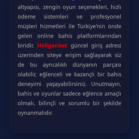
altyapısı, zengin oyun seçenekleri, hızlı
ödeme sistemleri ve profesyonel
müşteri hizmetleri ile Türkiye'nin önde
gelen online bahis platformlarından
biridir.
Holiganbet
güncel giriş adresi
üzerinden siteye erişim sağlayarak siz
de bu ayrıcalıklı dünyanın parçası
olabilir, eğlenceli ve kazançlı bir bahis
deneyimi yaşayabilirsiniz. Unutmayın,
bahis ve oyunlar sadece eğlence amaçlı
olmalı, bilinçli ve sorumlu bir şekilde
oynanmalıdır.