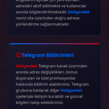
adresleri aktif edilmekte ve kullanıcılar
anında bilgilendirilmektedir.
Holiganbet
resmi site üzerinden doğru adrese
yönlendirme sağlanmaktadır.
Telegram Bildirimleri
Holiganbet
Telegram kanalı üzerinden
anında adres değişiklikleri, bonus
duyuruları ve özel promosyonlar
hakkında bildirim alabilirsiniz. Telegram
grubuna katılarak diğer
Holiganbet
üyeleriyle iletişim kurabilir ve güncel
bilgileri takip edebilirsiniz.