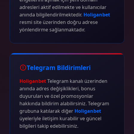
adresleri aktif edilmekte ve kullanıcılar
anında bilgilendirilmektedir.
Holiganbet
resmi site üzerinden doğru adrese
yönlendirme sağlanmaktadır.
Telegram Bildirimleri
Holiganbet
Telegram kanalı üzerinden
anında adres değişiklikleri, bonus
duyuruları ve özel promosyonlar
hakkında bildirim alabilirsiniz. Telegram
grubuna katılarak diğer
Holiganbet
üyeleriyle iletişim kurabilir ve güncel
bilgileri takip edebilirsiniz.