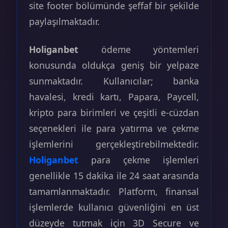
site footer bölümünde şeffaf bir şekilde
paylaşılmaktadır.
Holiganbet
ödeme yöntemleri
konusunda oldukça geniş bir yelpaze
sunmaktadır. Kullanıcılar; banka
havalesi, kredi kartı, Papara, Paycell,
kripto para birimleri ve çeşitli e-cüzdan
seçenekleri ile para yatırma ve çekme
işlemlerini gerçekleştirebilmektedir.
Holiganbet
para çekme işlemleri
genellikle 15 dakika ile 24 saat arasında
tamamlanmaktadır. Platform, finansal
işlemlerde kullanıcı güvenliğini en üst
düzeyde tutmak için 3D Secure ve