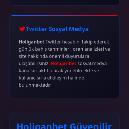
Twitter Sosyal Medya
Holiganbet
Twitter hesabını takip ederek
günlük bahis tahminleri, oran analizleri ve
site hakkında önemli duyurulara
ulaşabilirsiniz.
Holiganbet
sosyal medya
kanalları aktif olarak yönetilmekte ve
kullanıcılarla etkileşim halinde
bulunmaktadır.
Holiganbet Güvenilir