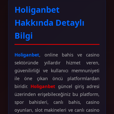
Holiganbet
Hakkında Detaylı
Bilgi
Holiganbet
, online bahis ve casino
sektöründe yıllardır hizmet veren,
güvenilirliği ve kullanıcı memnuniyeti
ile öne çıkan öncü platformlardan
biridir.
Holiganbet
güncel giriş adresi
üzerinden erişebileceğiniz bu platform,
spor bahisleri, canlı bahis, casino
oyunları, slot makineleri ve canlı casino