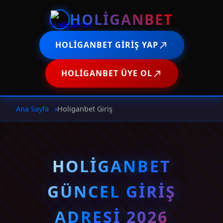
HOLIGANBET
HOLIGANBET GIRIŞ YAP
HOLIGANBET ÜYE OL
Ana Sayfa
Holiganbet Giriş
HOLIGANBET
GÜNCEL GIRIŞ
ADRESI 2026