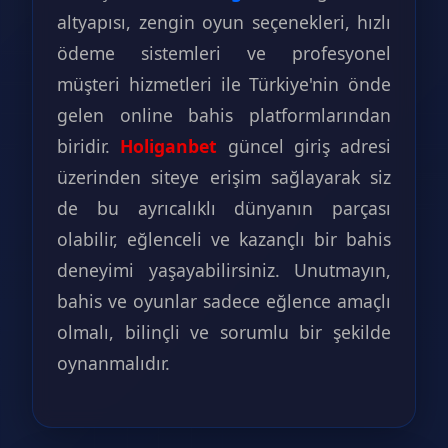
altyapısı, zengin oyun seçenekleri, hızlı
ödeme sistemleri ve profesyonel
müşteri hizmetleri ile Türkiye'nin önde
gelen online bahis platformlarından
biridir.
Holiganbet
güncel giriş adresi
üzerinden siteye erişim sağlayarak siz
de bu ayrıcalıklı dünyanın parçası
olabilir, eğlenceli ve kazançlı bir bahis
deneyimi yaşayabilirsiniz. Unutmayın,
bahis ve oyunlar sadece eğlence amaçlı
olmalı, bilinçli ve sorumlu bir şekilde
oynanmalıdır.