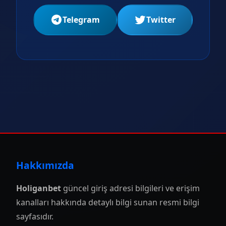
Telegram
Twitter
Hakkımızda
Holiganbet
güncel giriş adresi bilgileri ve erişim
kanalları hakkında detaylı bilgi sunan resmi bilgi
sayfasıdır.