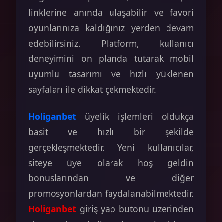
linklerine anında ulaşabilir ve favori
oyunlarınıza kaldığınız yerden devam
edebilirsiniz. Platform, kullanıcı
deneyimini ön planda tutarak mobil
uyumlu tasarımı ve hızlı yüklenen
sayfaları ile dikkat çekmektedir.
Holiganbet
üyelik işlemleri oldukça
basit ve hızlı bir şekilde
gerçekleşmektedir. Yeni kullanıcılar,
siteye üye olarak hoş geldin
bonuslarından ve diğer
promosyonlardan faydalanabilmektedir.
Holiganbet
giriş yap butonu üzerinden