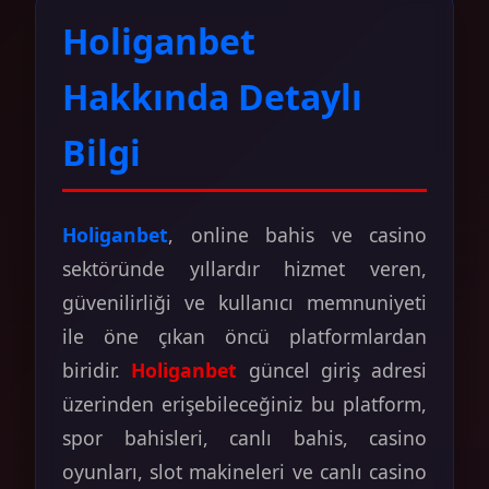
Holiganbet
Hakkında Detaylı
Bilgi
Holiganbet
, online bahis ve casino
sektöründe yıllardır hizmet veren,
güvenilirliği ve kullanıcı memnuniyeti
ile öne çıkan öncü platformlardan
biridir.
Holiganbet
güncel giriş adresi
üzerinden erişebileceğiniz bu platform,
spor bahisleri, canlı bahis, casino
oyunları, slot makineleri ve canlı casino