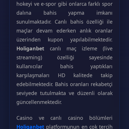
hokeyi ve e-spor gibi onlarca farklı spor
dalına bahis yapma imkanı
sunulmaktadır. Canlı bahis özelliği ile
maçlar devam ederken anlık oranlar
üzerinden kupon yapılabilmektedir.
Holiganbet
canlı maç izleme (live
streaming) özelliği sayesinde
kullanıcılar bahis yaptıkları
karşılaşmaları HD kalitede takip
edebilmektedir. Bahis oranları rekabetçi
seviyede tutulmakta ve düzenli olarak
güncellenmektedir.
Casino ve canlı casino bölümleri
Holiganbet
platformunun en çok tercih