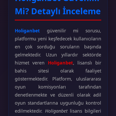
Mi? Detaylı İnceleme
Holiganbet
güvenilir mi sorusu,
platformu yeni keşfedecek kullanıcıların
en çok sorduğu soruların başında
gelmektedir. Uzun yıllardır sektörde
hizmet veren
Holiganbet
, lisanslı bir
bahis sitesi olarak faaliyet
göstermektedir. Platform, uluslararası
oyun komisyonları tarafından
denetlenmekte ve düzenli olarak adil
oyun standartlarına uygunluğu kontrol
edilmektedir.
Holiganbet
lisans bilgileri