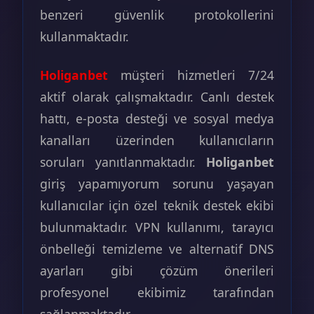
benzeri güvenlik protokollerini
kullanmaktadır.
Holiganbet
müşteri hizmetleri 7/24
aktif olarak çalışmaktadır. Canlı destek
hattı, e-posta desteği ve sosyal medya
kanalları üzerinden kullanıcıların
soruları yanıtlanmaktadır.
Holiganbet
giriş yapamıyorum sorunu yaşayan
kullanıcılar için özel teknik destek ekibi
bulunmaktadır. VPN kullanımı, tarayıcı
önbelleği temizleme ve alternatif DNS
ayarları gibi çözüm önerileri
profesyonel ekibimiz tarafından
sağlanmaktadır.