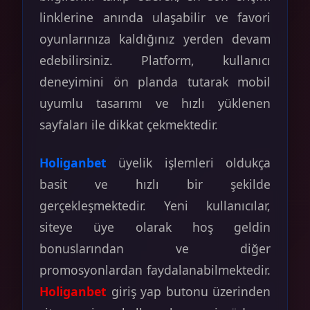
linklerine anında ulaşabilir ve favori
oyunlarınıza kaldığınız yerden devam
edebilirsiniz. Platform, kullanıcı
deneyimini ön planda tutarak mobil
uyumlu tasarımı ve hızlı yüklenen
sayfaları ile dikkat çekmektedir.
Holiganbet
üyelik işlemleri oldukça
basit ve hızlı bir şekilde
gerçekleşmektedir. Yeni kullanıcılar,
siteye üye olarak hoş geldin
bonuslarından ve diğer
promosyonlardan faydalanabilmektedir.
Holiganbet
giriş yap butonu üzerinden