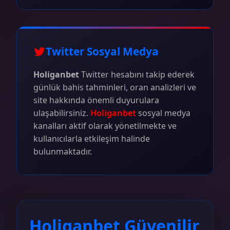
Twitter Sosyal Medya
Holiganbet
Twitter hesabını takip ederek
günlük bahis tahminleri, oran analizleri ve
site hakkında önemli duyurulara
ulaşabilirsiniz.
Holiganbet
sosyal medya
kanalları aktif olarak yönetilmekte ve
kullanıcılarla etkileşim halinde
bulunmaktadır.
Holiganbet Güvenilir