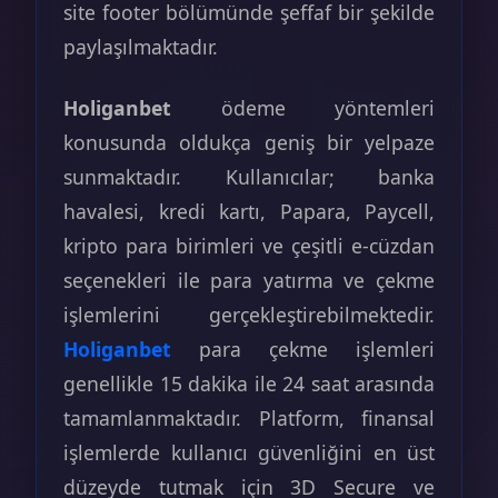
site footer bölümünde şeffaf bir şekilde
paylaşılmaktadır.
Holiganbet
ödeme yöntemleri
konusunda oldukça geniş bir yelpaze
sunmaktadır. Kullanıcılar; banka
havalesi, kredi kartı, Papara, Paycell,
kripto para birimleri ve çeşitli e-cüzdan
seçenekleri ile para yatırma ve çekme
işlemlerini gerçekleştirebilmektedir.
Holiganbet
para çekme işlemleri
genellikle 15 dakika ile 24 saat arasında
tamamlanmaktadır. Platform, finansal
işlemlerde kullanıcı güvenliğini en üst
düzeyde tutmak için 3D Secure ve