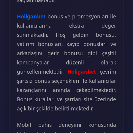
Holiganbet
bonus ve promosyonları ile
kullanıcılarına ekstra değer
sunmaktadır. Hoş geldin bonusu,
yatırım bonusları, kayıp bonusları ve
arkadaşını getir bonusu gibi çeşitli
kampanyalar düzenli olarak
güncellenmektedir.
Holiganbet
çevrim
şartsız bonus seçenekleri ile kullanıcılar
kazançlarını anında çekebilmektedir.
Bonus kuralları ve şartları site üzerinde
açık bir şekilde belirtilmektedir.
Mobil bahis deneyimi konusunda