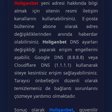
Holiganbet
yeni adresi hakkında bilgi
almak için sitenin resmi iletişim
kanallarını kullanabilirsiniz. E-posta
bültenine abone olarak adres
değişikliklerinden anında haberdar
olabilirsiniz.
Holiganbet
DNS ayarları
değişikliği yaparak erişim engellerini
aşabilir, Google DNS (8.8.8.8) veya
Cloudflare DNS (1.1.1.1) kullanarak
siteye kesintisiz erişim sağlayabilirsiniz.
Tarayıcı önbelleğini düzenli olarak
temizlemeniz de bağlantı sorunlarını
çözmeye yardımcı olmaktadır.
Sonuç olarak
Holiganbet
, güvenilir