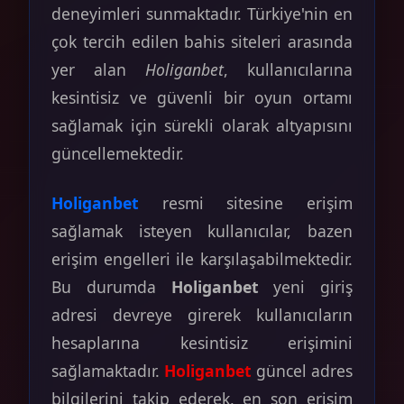
deneyimleri sunmaktadır. Türkiye'nin en
çok tercih edilen bahis siteleri arasında
yer alan
Holiganbet
, kullanıcılarına
kesintisiz ve güvenli bir oyun ortamı
sağlamak için sürekli olarak altyapısını
güncellemektedir.
Holiganbet
resmi sitesine erişim
sağlamak isteyen kullanıcılar, bazen
erişim engelleri ile karşılaşabilmektedir.
Bu durumda
Holiganbet
yeni giriş
adresi devreye girerek kullanıcıların
hesaplarına kesintisiz erişimini
sağlamaktadır.
Holiganbet
güncel adres
bilgilerini takip ederek, en son erişim