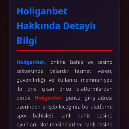
Holiganbet
Hakkında Detaylı
Bilgi
Holiganbet
, online bahis ve casino
sektöründe yıllardır hizmet veren,
güvenilirliği ve kullanıcı memnuniyeti
ile öne çıkan öncü platformlardan
biridir.
Holiganbet
güncel giriş adresi
üzerinden erişebileceğiniz bu platform,
spor bahisleri, canlı bahis, casino
oyunları, slot makineleri ve canlı casino