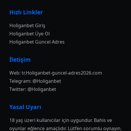
Hızlı Linkler
Holiganbet Giriş
Holiganbet Üye Ol
Holiganbet Güncel Adres
İletişim
Web:
tr.Holiganbet-guncel-adres2026.com
Telegram: @Holiganbet
Twitter: @Holiganbet
Yasal Uyarı
18 yaş üzeri kullanıcılar için uygundur. Bahis ve
oyunlar eğlence amaçlıdır. Lütfen sorumlu oynayın.