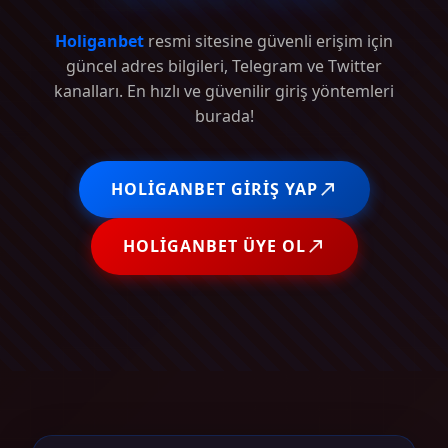
Holiganbet
resmi sitesine güvenli erişim için
güncel adres bilgileri, Telegram ve Twitter
kanalları. En hızlı ve güvenilir giriş yöntemleri
burada!
HOLIGANBET GIRIŞ YAP
HOLIGANBET ÜYE OL