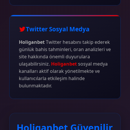
Twitter Sosyal Medya
Holiganbet
Twitter hesabını takip ederek
günlük bahis tahminleri, oran analizleri ve
site hakkında önemli duyurulara
ulaşabilirsiniz.
Holiganbet
sosyal medya
kanalları aktif olarak yönetilmekte ve
kullanıcılarla etkileşim halinde
bulunmaktadır.
Holiganbet Güvenilir