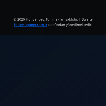
© 2026 Holiganbet. Tüm hakları saklıdır. | Bu site
huseyinguner.com.tr
tarafından yönetilmektedir.