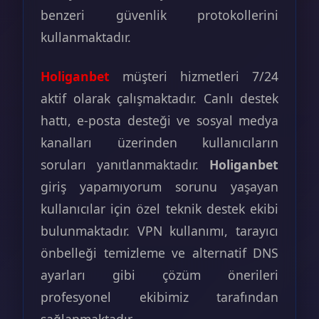
benzeri güvenlik protokollerini
kullanmaktadır.
Holiganbet
müşteri hizmetleri 7/24
aktif olarak çalışmaktadır. Canlı destek
hattı, e-posta desteği ve sosyal medya
kanalları üzerinden kullanıcıların
soruları yanıtlanmaktadır.
Holiganbet
giriş yapamıyorum sorunu yaşayan
kullanıcılar için özel teknik destek ekibi
bulunmaktadır. VPN kullanımı, tarayıcı
önbelleği temizleme ve alternatif DNS
ayarları gibi çözüm önerileri
profesyonel ekibimiz tarafından
sağlanmaktadır.