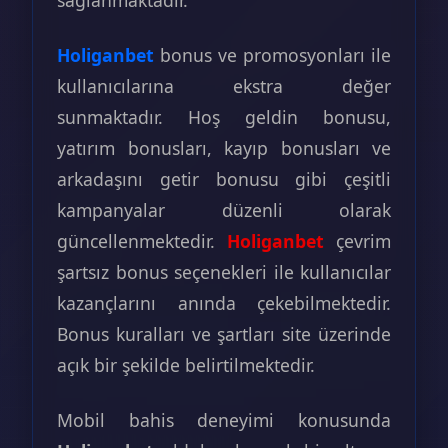
Holiganbet
bonus ve promosyonları ile
kullanıcılarına ekstra değer
sunmaktadır. Hoş geldin bonusu,
yatırım bonusları, kayıp bonusları ve
arkadaşını getir bonusu gibi çeşitli
kampanyalar düzenli olarak
güncellenmektedir.
Holiganbet
çevrim
şartsız bonus seçenekleri ile kullanıcılar
kazançlarını anında çekebilmektedir.
Bonus kuralları ve şartları site üzerinde
açık bir şekilde belirtilmektedir.
Mobil bahis deneyimi konusunda