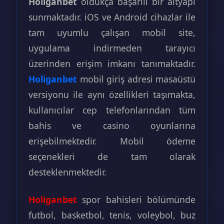
Holiganbet
oldukça başarılı bir altyapı
sunmaktadır. iOS ve Android cihazlar ile
tam uyumlu çalışan mobil site,
uygulama indirmeden tarayıcı
üzerinden erişim imkanı tanımaktadır.
Holiganbet
mobil giriş adresi masaüstü
versiyonu ile aynı özellikleri taşımakta,
kullanıcılar cep telefonlarından tüm
bahis ve casino oyunlarına
erişebilmektedir. Mobil ödeme
seçenekleri de tam olarak
desteklenmektedir.
Holiganbet
spor bahisleri bölümünde
futbol, basketbol, tenis, voleybol, buz