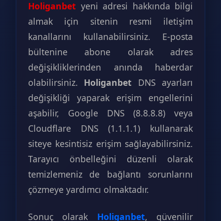
Holiganbet
yeni adresi hakkında bilgi
almak için sitenin resmi iletişim
kanallarını kullanabilirsiniz. E-posta
bültenine abone olarak adres
değişikliklerinden anında haberdar
olabilirsiniz.
Holiganbet
DNS ayarları
değişikliği yaparak erişim engellerini
aşabilir, Google DNS (8.8.8.8) veya
Cloudflare DNS (1.1.1.1) kullanarak
siteye kesintisiz erişim sağlayabilirsiniz.
Tarayıcı önbelleğini düzenli olarak
temizlemeniz de bağlantı sorunlarını
çözmeye yardımcı olmaktadır.
Sonuç olarak
Holiganbet
, güvenilir