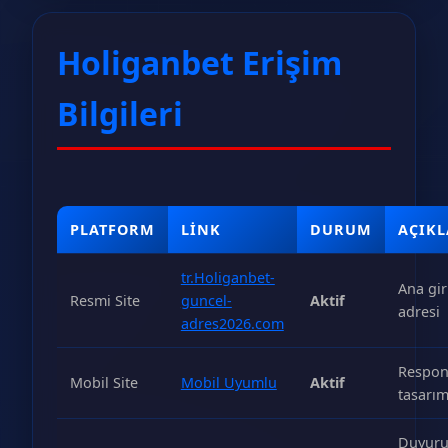
Holiganbet Erişim
Bilgileri
PLATFORM
LINK
DURUM
AÇIK
tr.Holiganbet-
Ana gir
Resmi Site
guncel-
Aktif
adresi
adres2026.com
Respon
Mobil Site
Mobil Uyumlu
Aktif
tasarı
Duyur