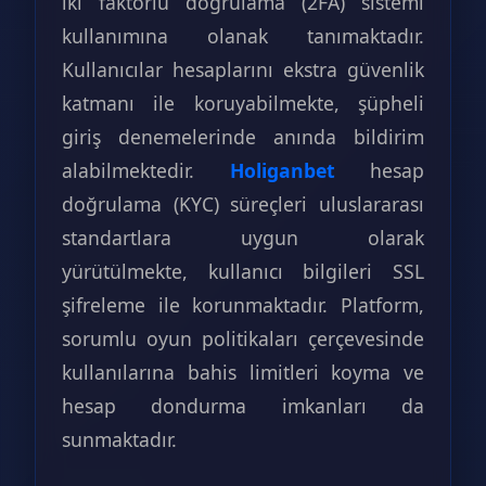
iki faktörlü doğrulama (2FA) sistemi
kullanımına olanak tanımaktadır.
Kullanıcılar hesaplarını ekstra güvenlik
katmanı ile koruyabilmekte, şüpheli
giriş denemelerinde anında bildirim
alabilmektedir.
Holiganbet
hesap
doğrulama (KYC) süreçleri uluslararası
standartlara uygun olarak
yürütülmekte, kullanıcı bilgileri SSL
şifreleme ile korunmaktadır. Platform,
sorumlu oyun politikaları çerçevesinde
kullanılarına bahis limitleri koyma ve
hesap dondurma imkanları da
sunmaktadır.