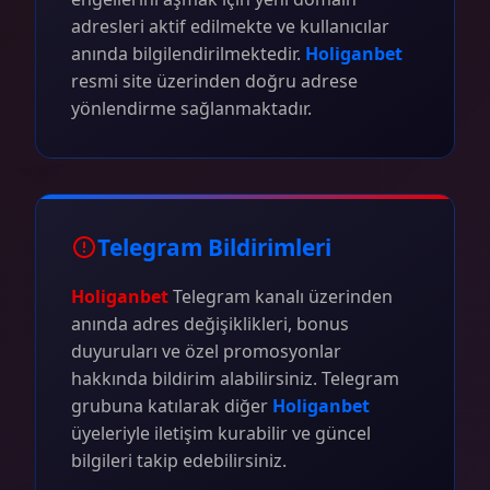
adresleri aktif edilmekte ve kullanıcılar
anında bilgilendirilmektedir.
Holiganbet
resmi site üzerinden doğru adrese
yönlendirme sağlanmaktadır.
Telegram Bildirimleri
Holiganbet
Telegram kanalı üzerinden
anında adres değişiklikleri, bonus
duyuruları ve özel promosyonlar
hakkında bildirim alabilirsiniz. Telegram
grubuna katılarak diğer
Holiganbet
üyeleriyle iletişim kurabilir ve güncel
bilgileri takip edebilirsiniz.