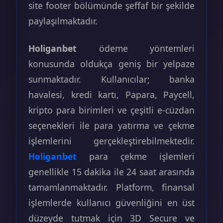
site footer bölümünde şeffaf bir şekilde
paylaşılmaktadır.
Holiganbet
ödeme yöntemleri
konusunda oldukça geniş bir yelpaze
sunmaktadır. Kullanıcılar; banka
havalesi, kredi kartı, Papara, Paycell,
kripto para birimleri ve çeşitli e-cüzdan
seçenekleri ile para yatırma ve çekme
işlemlerini gerçekleştirebilmektedir.
Holiganbet
para çekme işlemleri
genellikle 15 dakika ile 24 saat arasında
tamamlanmaktadır. Platform, finansal
işlemlerde kullanıcı güvenliğini en üst
düzeyde tutmak için 3D Secure ve