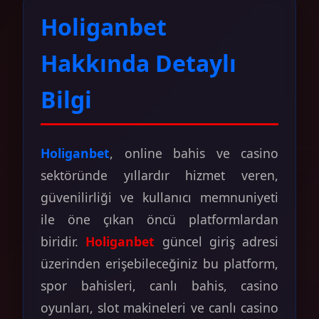
Holiganbet
Hakkında Detaylı
Bilgi
Holiganbet
, online bahis ve casino
sektöründe yıllardır hizmet veren,
güvenilirliği ve kullanıcı memnuniyeti
ile öne çıkan öncü platformlardan
biridir.
Holiganbet
güncel giriş adresi
üzerinden erişebileceğiniz bu platform,
spor bahisleri, canlı bahis, casino
oyunları, slot makineleri ve canlı casino