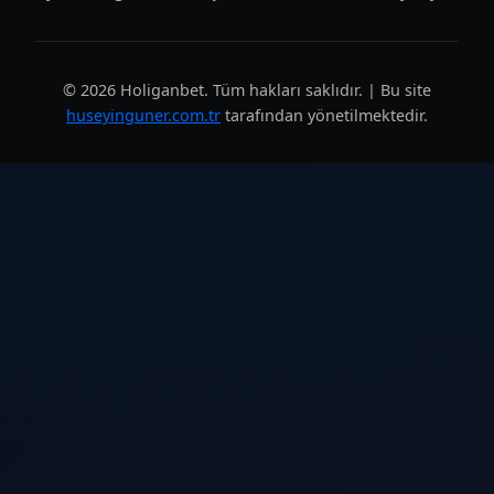
© 2026 Holiganbet. Tüm hakları saklıdır. | Bu site
huseyinguner.com.tr
tarafından yönetilmektedir.