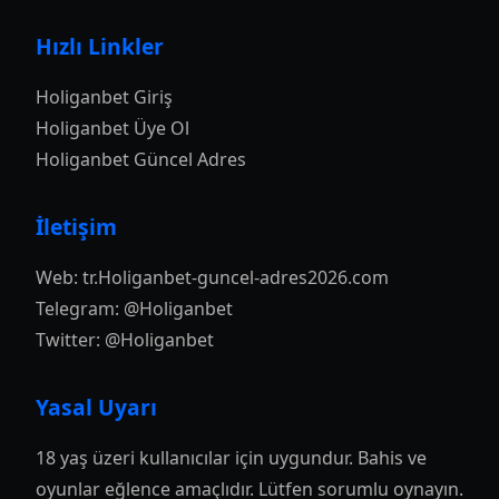
Hızlı Linkler
Holiganbet Giriş
Holiganbet Üye Ol
Holiganbet Güncel Adres
İletişim
Web:
tr.Holiganbet-guncel-adres2026.com
Telegram: @Holiganbet
Twitter: @Holiganbet
Yasal Uyarı
18 yaş üzeri kullanıcılar için uygundur. Bahis ve
oyunlar eğlence amaçlıdır. Lütfen sorumlu oynayın.