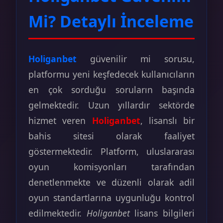
Mi? Detaylı İnceleme
Holiganbet
güvenilir mi sorusu,
platformu yeni keşfedecek kullanıcıların
en çok sorduğu soruların başında
gelmektedir. Uzun yıllardır sektörde
hizmet veren
Holiganbet
, lisanslı bir
bahis sitesi olarak faaliyet
göstermektedir. Platform, uluslararası
oyun komisyonları tarafından
denetlenmekte ve düzenli olarak adil
oyun standartlarına uygunluğu kontrol
edilmektedir.
Holiganbet
lisans bilgileri