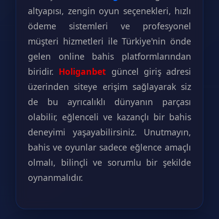
altyapısı, zengin oyun seçenekleri, hızlı
ödeme sistemleri ve profesyonel
müşteri hizmetleri ile Türkiye'nin önde
gelen online bahis platformlarından
biridir.
Holiganbet
güncel giriş adresi
üzerinden siteye erişim sağlayarak siz
de bu ayrıcalıklı dünyanın parçası
olabilir, eğlenceli ve kazançlı bir bahis
deneyimi yaşayabilirsiniz. Unutmayın,
bahis ve oyunlar sadece eğlence amaçlı
olmalı, bilinçli ve sorumlu bir şekilde
oynanmalıdır.