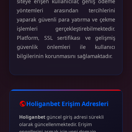
siteye erişen kullanıcılar, geniş ödeme
yöntemleri arasından tercihlerini
yaparak güvenli para yatırma ve çekme
işlemleri gerçekleştirebilmektedir.
Platform, SSL sertifikası ve gelişmiş
güvenlik önlemleri ile kullanıcı
bilgilerinin korunmasını sağlamaktadır.
Holiganbet Erişim Adresleri
Holiganbet
güncel giriş adresi sürekli
olarak güncellenmektedir. Erişim
engellerini aşmak için yeni domain