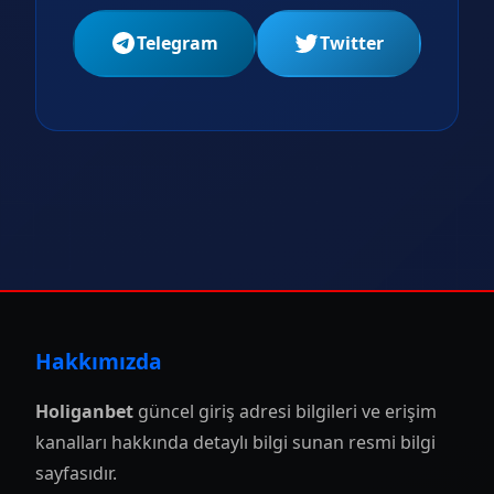
Telegram
Twitter
Hakkımızda
Holiganbet
güncel giriş adresi bilgileri ve erişim
kanalları hakkında detaylı bilgi sunan resmi bilgi
sayfasıdır.