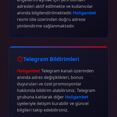
adresleri aktif edilmekte ve kullanıcılar
anında bilgilendirilmektedir.
Holiganbet
resmi site üzerinden doğru adrese
yönlendirme sağlanmaktadır.
Telegram Bildirimleri
Holiganbet
Telegram kanalı üzerinden
anında adres değişiklikleri, bonus
duyuruları ve özel promosyonlar
hakkında bildirim alabilirsiniz. Telegram
grubuna katılarak diğer
Holiganbet
üyeleriyle iletişim kurabilir ve güncel
bilgileri takip edebilirsiniz.