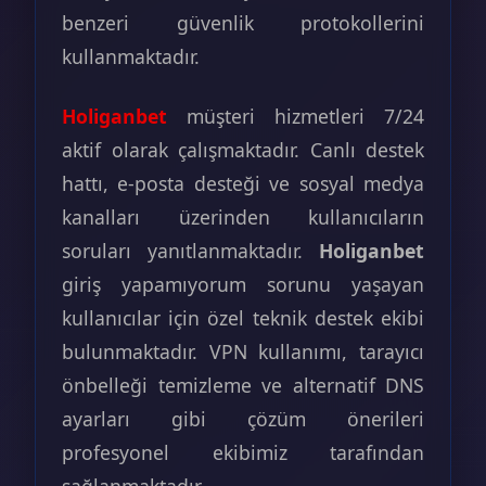
benzeri güvenlik protokollerini
kullanmaktadır.
Holiganbet
müşteri hizmetleri 7/24
aktif olarak çalışmaktadır. Canlı destek
hattı, e-posta desteği ve sosyal medya
kanalları üzerinden kullanıcıların
soruları yanıtlanmaktadır.
Holiganbet
giriş yapamıyorum sorunu yaşayan
kullanıcılar için özel teknik destek ekibi
bulunmaktadır. VPN kullanımı, tarayıcı
önbelleği temizleme ve alternatif DNS
ayarları gibi çözüm önerileri
profesyonel ekibimiz tarafından
sağlanmaktadır.