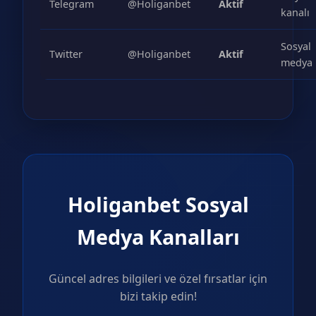
Telegram
@Holiganbet
Aktif
kanalı
Sosyal
Twitter
@Holiganbet
Aktif
medya
Holiganbet Sosyal
Medya Kanalları
Güncel adres bilgileri ve özel fırsatlar için
bizi takip edin!