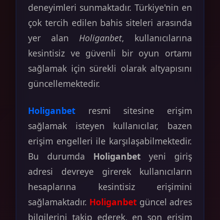
deneyimleri sunmaktadır. Türkiye'nin en
çok tercih edilen bahis siteleri arasında
yer alan
Holiganbet
, kullanıcılarına
kesintisiz ve güvenli bir oyun ortamı
sağlamak için sürekli olarak altyapısını
güncellemektedir.
Holiganbet
resmi sitesine erişim
sağlamak isteyen kullanıcılar, bazen
erişim engelleri ile karşılaşabilmektedir.
Bu durumda
Holiganbet
yeni giriş
adresi devreye girerek kullanıcıların
hesaplarına kesintisiz erişimini
sağlamaktadır.
Holiganbet
güncel adres
bilgilerini takip ederek, en son erişim