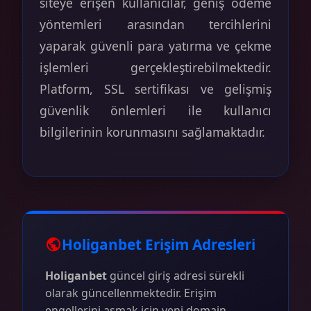
siteye erişen kullanıcılar, geniş ödeme
yöntemleri arasından tercihlerini
yaparak güvenli para yatırma ve çekme
işlemleri gerçekleştirebilmektedir.
Platform, SSL sertifikası ve gelişmiş
güvenlik önlemleri ile kullanıcı
bilgilerinin korunmasını sağlamaktadır.
Holiganbet Erişim Adresleri
Holiganbet
güncel giriş adresi sürekli
olarak güncellenmektedir. Erişim
engellerini aşmak için yeni domain