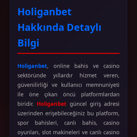
Holiganbet
Hakkında Detaylı
Bilgi
Holiganbet
, online bahis ve casino
sektöründe yıllardır hizmet veren,
güvenilirliği ve kullanıcı memnuniyeti
ile öne çıkan öncü platformlardan
biridir.
Holiganbet
güncel giriş adresi
üzerinden erişebileceğiniz bu platform,
spor bahisleri, canlı bahis, casino
oyunları, slot makineleri ve canlı casino