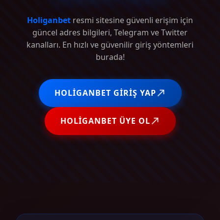
Holiganbet
resmi sitesine güvenli erişim için
güncel adres bilgileri, Telegram ve Twitter
kanalları. En hızlı ve güvenilir giriş yöntemleri
burada!
HOLIGANBET GIRIŞ YAP
HOLIGANBET ÜYE OL