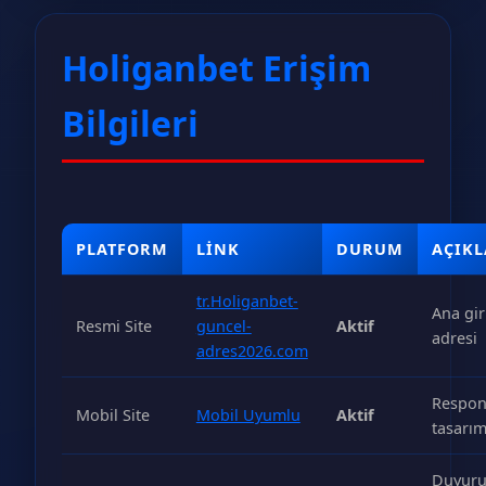
Holiganbet Erişim
Bilgileri
PLATFORM
LINK
DURUM
AÇIK
tr.Holiganbet-
Ana gir
Resmi Site
guncel-
Aktif
adresi
adres2026.com
Respon
Mobil Site
Mobil Uyumlu
Aktif
tasarı
Duyur