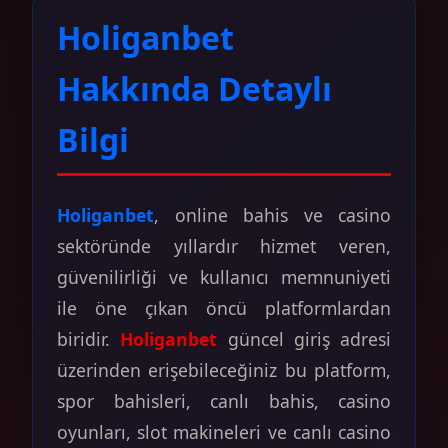
Holiganbet
Hakkında Detaylı
Bilgi
Holiganbet
, online bahis ve casino
sektöründe yıllardır hizmet veren,
güvenilirliği ve kullanıcı memnuniyeti
ile öne çıkan öncü platformlardan
biridir.
Holiganbet
güncel giriş adresi
üzerinden erişebileceğiniz bu platform,
spor bahisleri, canlı bahis, casino
oyunları, slot makineleri ve canlı casino