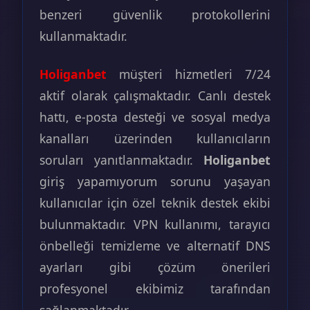
benzeri güvenlik protokollerini
kullanmaktadır.
Holiganbet
müşteri hizmetleri 7/24
aktif olarak çalışmaktadır. Canlı destek
hattı, e-posta desteği ve sosyal medya
kanalları üzerinden kullanıcıların
soruları yanıtlanmaktadır.
Holiganbet
giriş yapamıyorum sorunu yaşayan
kullanıcılar için özel teknik destek ekibi
bulunmaktadır. VPN kullanımı, tarayıcı
önbelleği temizleme ve alternatif DNS
ayarları gibi çözüm önerileri
profesyonel ekibimiz tarafından
sağlanmaktadır.