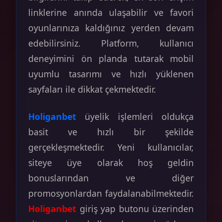
linklerine anında ulaşabilir ve favori
oyunlarınıza kaldığınız yerden devam
edebilirsiniz. Platform, kullanıcı
deneyimini ön planda tutarak mobil
uyumlu tasarımı ve hızlı yüklenen
sayfaları ile dikkat çekmektedir.
Holiganbet
üyelik işlemleri oldukça
basit ve hızlı bir şekilde
gerçekleşmektedir. Yeni kullanıcılar,
siteye üye olarak hoş geldin
bonuslarından ve diğer
promosyonlardan faydalanabilmektedir.
Holiganbet
giriş yap butonu üzerinden