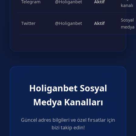
Telegram
@Holiganbet
Aktif
kanalı
Sosyal
Twitter
@Holiganbet
Aktif
medya
Holiganbet Sosyal
Medya Kanalları
Güncel adres bilgileri ve özel fırsatlar için
bizi takip edin!