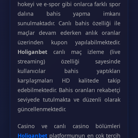
hokeyi ve e-spor gibi onlarca farklı spor
dalına bahis yapma imkanı
sunulmaktadır. Canlı bahis özelliği ile
maçlar devam ederken anlık oranlar
üzerinden kupon yapılabilmektedir.
Holiganbet
canlı maç izleme (live
streaming) özelliği sayesinde
kullanıcılar bahis yaptıkları
karşılaşmaları HD kalitede takip
edebilmektedir. Bahis oranları rekabetçi
seviyede tutulmakta ve düzenli olarak
güncellenmektedir.
Casino ve canlı casino bölümleri
Holiganbet
platformunun en çok tercih