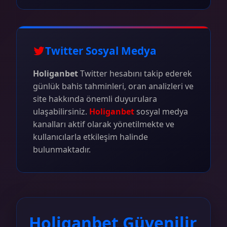
Twitter Sosyal Medya
Holiganbet
Twitter hesabını takip ederek
günlük bahis tahminleri, oran analizleri ve
site hakkında önemli duyurulara
ulaşabilirsiniz.
Holiganbet
sosyal medya
kanalları aktif olarak yönetilmekte ve
kullanıcılarla etkileşim halinde
bulunmaktadır.
Holiganbet Güvenilir