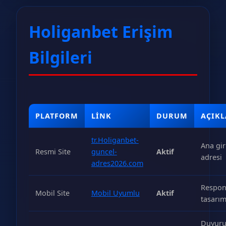
Holiganbet Erişim
Bilgileri
PLATFORM
LINK
DURUM
AÇIK
tr.Holiganbet-
Ana gir
Resmi Site
guncel-
Aktif
adresi
adres2026.com
Respon
Mobil Site
Mobil Uyumlu
Aktif
tasarı
Duyur