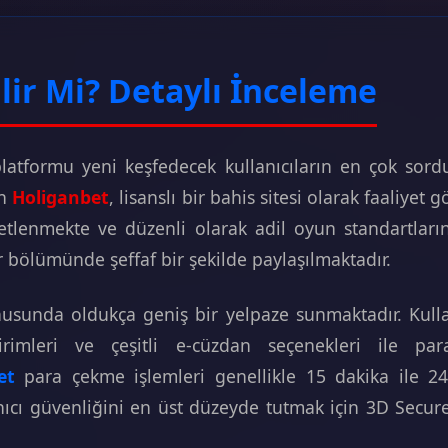
lir Mi? Detaylı İnceleme
latformu yeni keşfedecek kullanıcıların en çok sord
en
Holiganbet
, lisanslı bir bahis sitesi olarak faaliyet
tlenmekte ve düzenli olarak adil oyun standartları
er bölümünde şeffaf bir şekilde paylaşılmaktadır.
unda oldukça geniş bir yelpaze sunmaktadır. Kullanıc
irimleri ve çeşitli e-cüzdan seçenekleri ile pa
et
para çekme işlemleri genellikle 15 dakika ile 2
anıcı güvenliğini en üst düzeyde tutmak için 3D Secure