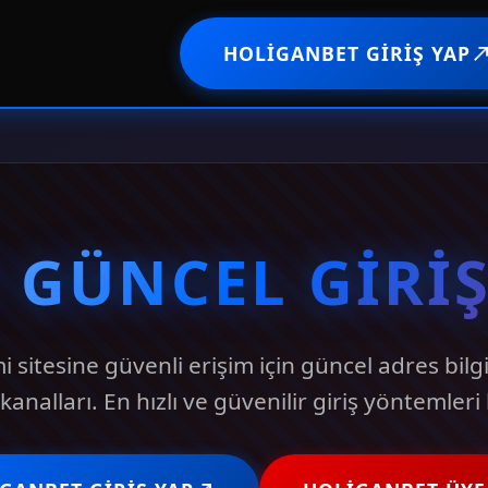
HOLIGANBET GIRIŞ YAP
GÜNCEL GIRIŞ
 sitesine güvenli erişim için güncel adres bilg
kanalları. En hızlı ve güvenilir giriş yöntemler