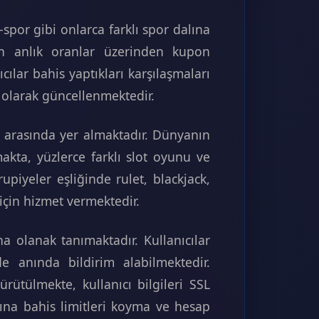
spor gibi onlarca farklı spor dalına
n anlık oranlar üzerinden kupon
cılar bahis yaptıkları karşılaşmaları
 olarak güncellenmektedir.
 arasında yer almaktadır. Dünyanın
akta, yüzlerce farklı slot oyunu ve
iyeler eşliğinde rulet, blackjack,
için hizmet vermektedir.
a olanak tanımaktadır. Kullanıcılar
e anında bildirim alabilmektedir.
ütülmekte, kullanıcı bilgileri SSL
rına bahis limitleri koyma ve hesap