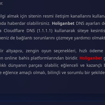
r.
gi almak için sitenin resmi iletişim kanallarını kulla
nda haberdar olabilirsiniz.
Holiganbet
DNS ayarları de
 Cloudflare DNS (1.1.1.1) kullanarak siteye kesintisi
meniz de bağlantı sorunlarını çözmeye yardımcı olmakt
lir altyapısı, zengin oyun seçenekleri, hızlı ödeme
en online bahis platformlarından biridir.
Holiganbet
g
ıklı dünyanın parçası olabilir, eğlenceli ve kazançlı 
eğlence amaçlı olmalı, bilinçli ve sorumlu bir şekild