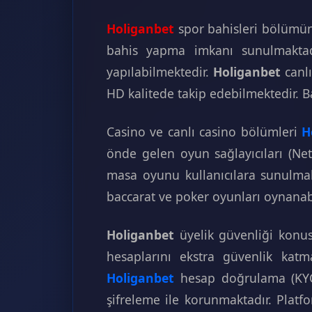
Holiganbet
spor bahisleri bölümünd
bahis yapma imkanı sunulmaktad
yapılabilmektedir.
Holiganbet
canlı
HD kalitede takip edebilmektedir. B
Casino ve canlı casino bölümleri
H
önde gelen oyun sağlayıcıları (Net
masa oyunu kullanıcılara sunulma
baccarat ve poker oyunları oynanabi
Holiganbet
üyelik güvenliği konus
hesaplarını ekstra güvenlik katm
Holiganbet
hesap doğrulama (KYC) 
şifreleme ile korunmaktadır. Platf