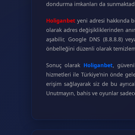
dondurma imkanları da sunmaktadı
Holiganbet
yeni adresi hakkında bil
olarak adres değişikliklerinden anı
aşabilir, Google DNS (8.8.8.8) veya
önbelleğini düzenli olarak temizle
Sonuç olarak
Holiganbet
, güveni
hizmetleri ile Türkiye'nin önde gel
erişim sağlayarak siz de bu ayrıcal
Unutmayın, bahis ve oyunlar sadece 