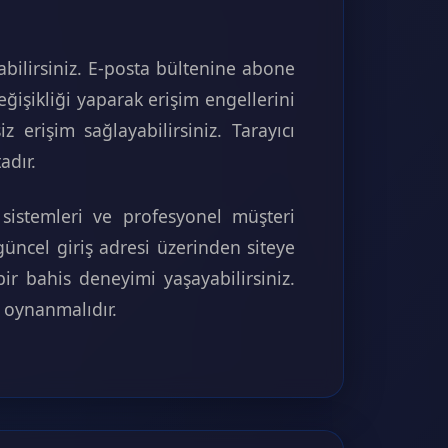
nabilirsiniz. E-posta bültenine abone
ğişikliği yaparak erişim engellerini
z erişim sağlayabilirsiniz. Tarayıcı
adır.
 sistemleri ve profesyonel müşteri
üncel giriş adresi üzerinden siteye
bir bahis deneyimi yaşayabilirsiniz.
e oynanmalıdır.