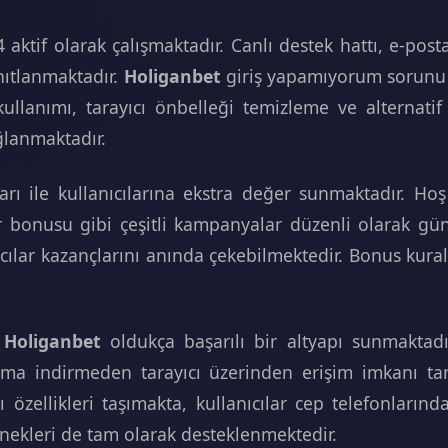
 aktif olarak çalışmaktadır. Canlı destek hattı, e-pos
anıtlanmaktadır.
Holiganbet
giriş yapamıyorum sorunu y
ullanımı, tarayıcı önbelleği temizleme ve alternatif
ğlanmaktadır.
 ile kullanıcılarına ekstra değer sunmaktadır. Hoş
ir bonusu gibi çeşitli kampanyalar düzenli olarak gü
ıcılar kazançlarını anında çekebilmektedir. Bonus kuralla
a
Holiganbet
oldukça başarılı bir altyapı sunmaktadı
ama indirmeden tarayıcı üzerinden erişim imkanı ta
 özellikleri taşımakta, kullanıcılar cep telefonları
nekleri de tam olarak desteklenmektedir.