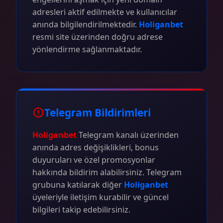
adresleri aktif edilmekte ve kullanıcılar
anında bilgilendirilmektedir.
Holiganbet
resmi site üzerinden doğru adrese
yönlendirme sağlanmaktadır.
Telegram Bildirimleri
Holiganbet
Telegram kanalı üzerinden
anında adres değişiklikleri, bonus
duyuruları ve özel promosyonlar
hakkında bildirim alabilirsiniz. Telegram
grubuna katılarak diğer
Holiganbet
üyeleriyle iletişim kurabilir ve güncel
bilgileri takip edebilirsiniz.