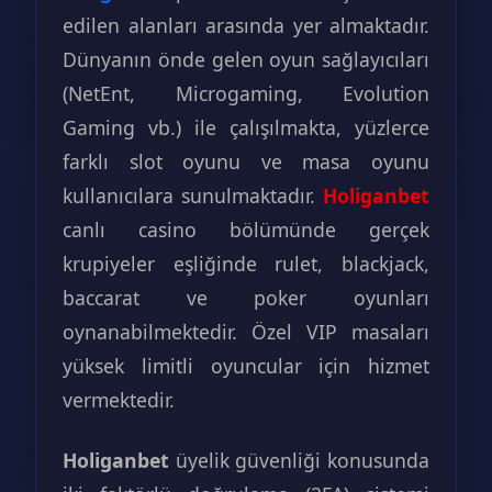
edilen alanları arasında yer almaktadır.
Dünyanın önde gelen oyun sağlayıcıları
(NetEnt, Microgaming, Evolution
Gaming vb.) ile çalışılmakta, yüzlerce
farklı slot oyunu ve masa oyunu
kullanıcılara sunulmaktadır.
Holiganbet
canlı casino bölümünde gerçek
krupiyeler eşliğinde rulet, blackjack,
baccarat ve poker oyunları
oynanabilmektedir. Özel VIP masaları
yüksek limitli oyuncular için hizmet
vermektedir.
Holiganbet
üyelik güvenliği konusunda