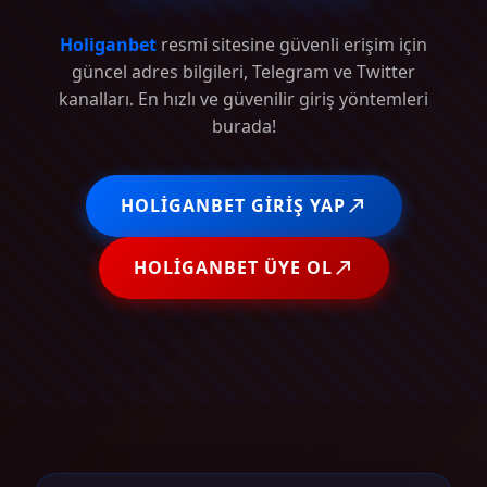
Holiganbet
resmi sitesine güvenli erişim için
güncel adres bilgileri, Telegram ve Twitter
kanalları. En hızlı ve güvenilir giriş yöntemleri
burada!
HOLIGANBET GIRIŞ YAP
HOLIGANBET ÜYE OL