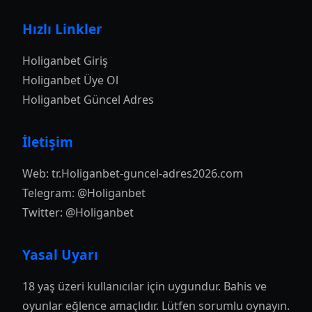
Hızlı Linkler
Holiganbet Giriş
Holiganbet Üye Ol
Holiganbet Güncel Adres
İletişim
Web:
tr.Holiganbet-guncel-adres2026.com
Telegram: @Holiganbet
Twitter: @Holiganbet
Yasal Uyarı
18 yaş üzeri kullanıcılar için uygundur. Bahis ve
oyunlar eğlence amaçlıdır. Lütfen sorumlu oynayın.