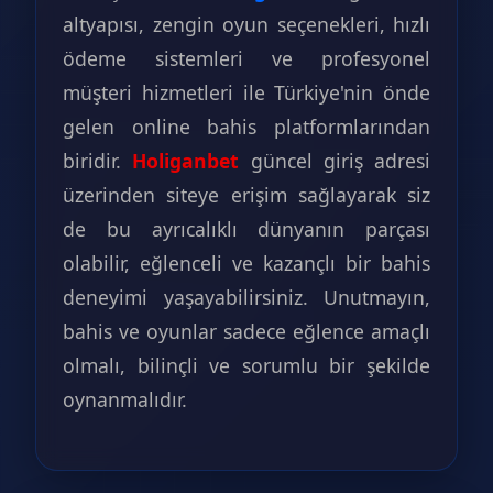
altyapısı, zengin oyun seçenekleri, hızlı
ödeme sistemleri ve profesyonel
müşteri hizmetleri ile Türkiye'nin önde
gelen online bahis platformlarından
biridir.
Holiganbet
güncel giriş adresi
üzerinden siteye erişim sağlayarak siz
de bu ayrıcalıklı dünyanın parçası
olabilir, eğlenceli ve kazançlı bir bahis
deneyimi yaşayabilirsiniz. Unutmayın,
bahis ve oyunlar sadece eğlence amaçlı
olmalı, bilinçli ve sorumlu bir şekilde
oynanmalıdır.