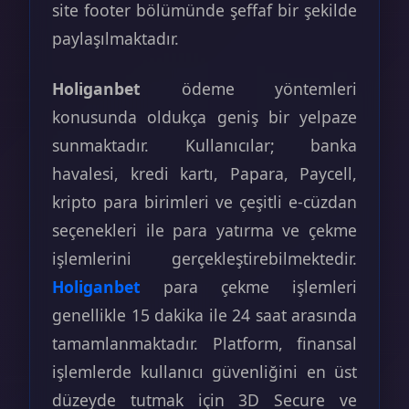
site footer bölümünde şeffaf bir şekilde
paylaşılmaktadır.
Holiganbet
ödeme yöntemleri
konusunda oldukça geniş bir yelpaze
sunmaktadır. Kullanıcılar; banka
havalesi, kredi kartı, Papara, Paycell,
kripto para birimleri ve çeşitli e-cüzdan
seçenekleri ile para yatırma ve çekme
işlemlerini gerçekleştirebilmektedir.
Holiganbet
para çekme işlemleri
genellikle 15 dakika ile 24 saat arasında
tamamlanmaktadır. Platform, finansal
işlemlerde kullanıcı güvenliğini en üst
düzeyde tutmak için 3D Secure ve