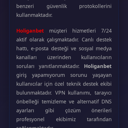
benzeri güvenlik protokollerini
kullanmaktadır.
Holiganbet
müşteri hizmetleri 7/24
aktif olarak çalışmaktadır. Canlı destek
hattı, e-posta desteği ve sosyal medya
kanalları üzerinden kullanıcıların
soruları yanıtlanmaktadır.
Holiganbet
giriş yapamıyorum sorunu yaşayan
kullanıcılar için özel teknik destek ekibi
bulunmaktadır. VPN kullanımı, tarayıcı
önbelleği temizleme ve alternatif DNS
ayarları gibi çözüm önerileri
profesyonel ekibimiz tarafından
sağlanmaktadır.