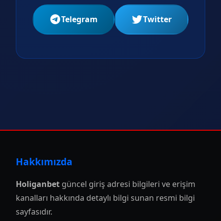
Telegram
Twitter
Hakkımızda
Holiganbet
güncel giriş adresi bilgileri ve erişim
kanalları hakkında detaylı bilgi sunan resmi bilgi
sayfasıdır.