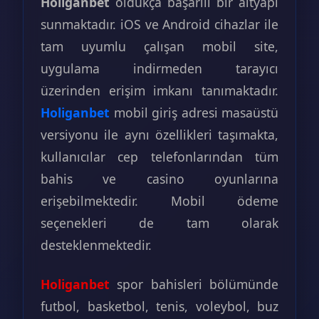
Holiganbet
oldukça başarılı bir altyapı
sunmaktadır. iOS ve Android cihazlar ile
tam uyumlu çalışan mobil site,
uygulama indirmeden tarayıcı
üzerinden erişim imkanı tanımaktadır.
Holiganbet
mobil giriş adresi masaüstü
versiyonu ile aynı özellikleri taşımakta,
kullanıcılar cep telefonlarından tüm
bahis ve casino oyunlarına
erişebilmektedir. Mobil ödeme
seçenekleri de tam olarak
desteklenmektedir.
Holiganbet
spor bahisleri bölümünde
futbol, basketbol, tenis, voleybol, buz