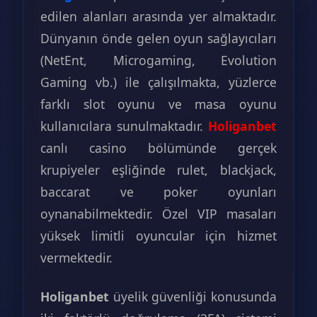
edilen alanları arasında yer almaktadır.
Dünyanın önde gelen oyun sağlayıcıları
(NetEnt, Microgaming, Evolution
Gaming vb.) ile çalışılmakta, yüzlerce
farklı slot oyunu ve masa oyunu
kullanıcılara sunulmaktadır.
Holiganbet
canlı casino bölümünde gerçek
krupiyeler eşliğinde rulet, blackjack,
baccarat ve poker oyunları
oynanabilmektedir. Özel VIP masaları
yüksek limitli oyuncular için hizmet
vermektedir.
Holiganbet
üyelik güvenliği konusunda