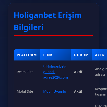
Holiganbet Erişim
Bilgileri
PLATFORM
LINK
DURUM
AÇIK
tr.Holiganbet-
Ana gir
Resmi Site
guncel-
Aktif
adresi
adres2026.com
Respon
Mobil Site
Mobil Uyumlu
Aktif
tasarı
Duyur