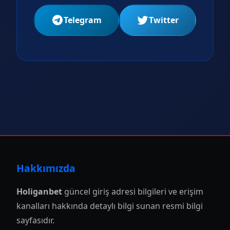
Telegram
Twitter
Hakkımızda
Holiganbet
güncel giriş adresi bilgileri ve erişim
kanalları hakkında detaylı bilgi sunan resmi bilgi
sayfasıdır.