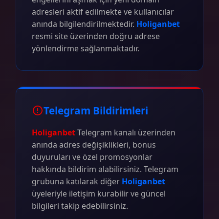
adresleri aktif edilmekte ve kullanıcılar
anında bilgilendirilmektedir.
Holiganbet
resmi site üzerinden doğru adrese
yönlendirme sağlanmaktadır.
Telegram Bildirimleri
Holiganbet
Telegram kanalı üzerinden
anında adres değişiklikleri, bonus
duyuruları ve özel promosyonlar
hakkında bildirim alabilirsiniz. Telegram
grubuna katılarak diğer
Holiganbet
üyeleriyle iletişim kurabilir ve güncel
bilgileri takip edebilirsiniz.