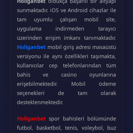
Holiganbet
oldukça başarılı bir altyapı
sunmaktadır. iOS ve Android cihazlar ile
tam uyumlu çalışan mobil site,
uygulama indirmeden tarayıcı
üzerinden erişim imkanı tanımaktadır.
Holiganbet
mobil giriş adresi masaüstü
versiyonu ile aynı özellikleri taşımakta,
kullanıcılar cep telefonlarından tüm
bahis ve casino oyunlarına
erişebilmektedir. Mobil ödeme
seçenekleri de tam olarak
desteklenmektedir.
Holiganbet
spor bahisleri bölümünde
futbol, basketbol, tenis, voleybol, buz