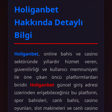
Holiganbet
Hakkında Detaylı
Bilgi
Holiganbet
, online bahis ve casino
sektöründe yıllardır hizmet veren,
güvenilirliği ve kullanıcı memnuniyeti
ile öne çıkan öncü platformlardan
biridir.
Holiganbet
güncel giriş adresi
üzerinden erişebileceğiniz bu platform,
spor bahisleri, canlı bahis, casino
oyunları, slot makineleri ve canlı casino