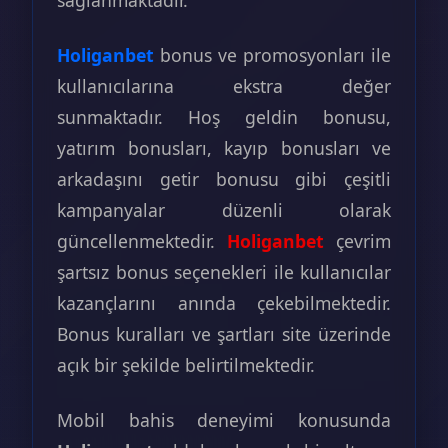
Holiganbet
bonus ve promosyonları ile
kullanıcılarına ekstra değer
sunmaktadır. Hoş geldin bonusu,
yatırım bonusları, kayıp bonusları ve
arkadaşını getir bonusu gibi çeşitli
kampanyalar düzenli olarak
güncellenmektedir.
Holiganbet
çevrim
şartsız bonus seçenekleri ile kullanıcılar
kazançlarını anında çekebilmektedir.
Bonus kuralları ve şartları site üzerinde
açık bir şekilde belirtilmektedir.
Mobil bahis deneyimi konusunda