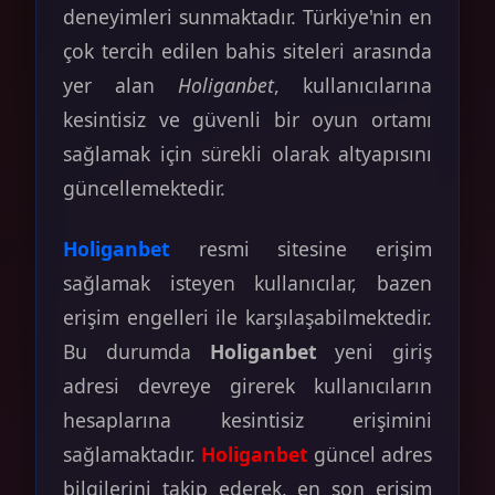
deneyimleri sunmaktadır. Türkiye'nin en
çok tercih edilen bahis siteleri arasında
yer alan
Holiganbet
, kullanıcılarına
kesintisiz ve güvenli bir oyun ortamı
sağlamak için sürekli olarak altyapısını
güncellemektedir.
Holiganbet
resmi sitesine erişim
sağlamak isteyen kullanıcılar, bazen
erişim engelleri ile karşılaşabilmektedir.
Bu durumda
Holiganbet
yeni giriş
adresi devreye girerek kullanıcıların
hesaplarına kesintisiz erişimini
sağlamaktadır.
Holiganbet
güncel adres
bilgilerini takip ederek, en son erişim