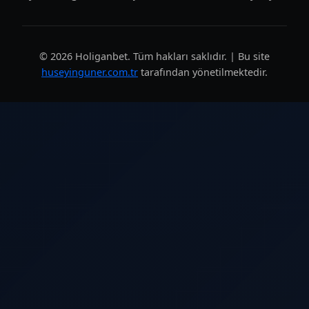
© 2026 Holiganbet. Tüm hakları saklıdır. | Bu site
huseyinguner.com.tr
tarafından yönetilmektedir.