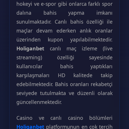
hokeyi ve e-spor gibi onlarca farklı spor
dalına bahis yapma imkanı
sunulmaktadır. Canlı bahis özelliği ile
maçlar devam ederken anlık oranlar
üzerinden kupon yapılabilmektedir.
Holiganbet
canlı maç izleme (live
streaming) özelliği sayesinde
kullanıcılar bahis yaptıkları
karşılaşmaları HD kalitede takip
edebilmektedir. Bahis oranları rekabetçi
seviyede tutulmakta ve düzenli olarak
güncellenmektedir.
Casino ve canlı casino bölümleri
Holiganbet
platformunun en çok tercih