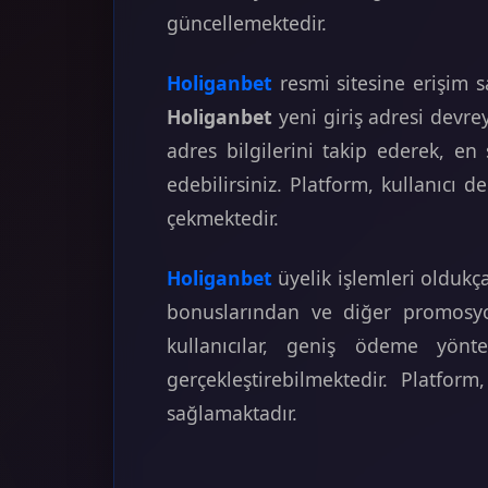
güncellemektedir.
Holiganbet
resmi sitesine erişim s
Holiganbet
yeni giriş adresi devrey
adres bilgilerini takip ederek, en
edebilirsiniz. Platform, kullanıcı 
çekmektedir.
Holiganbet
üyelik işlemleri oldukça
bonuslarından ve diğer promosyo
kullanıcılar, geniş ödeme yönt
gerçekleştirebilmektedir. Platform
sağlamaktadır.