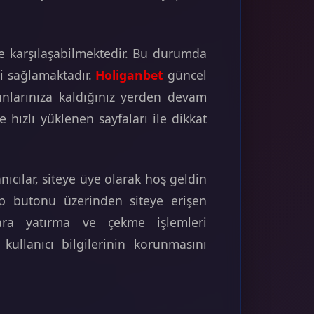
ile karşılaşabilmektedir. Bu durumda
ni sağlamaktadır.
Holiganbet
güncel
yunlarınıza kaldığınız yerden devam
 hızlı yüklenen sayfaları ile dikkat
nıcılar, siteye üye olarak hoş geldin
p butonu üzerinden siteye erişen
para yatırma ve çekme işlemleri
 kullanıcı bilgilerinin korunmasını