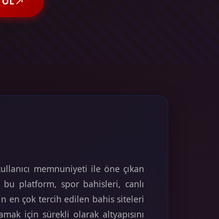
 OL
 kullanıcı memnuniyeti ile öne çıkan
 bu platform, spor bahisleri, canlı
n en çok tercih edilen bahis siteleri
amak için sürekli olarak altyapısını