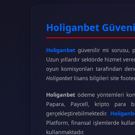
Holiganbet Güveni
Holiganbet
güvenilir mi sorusu, p
Uzun yıllardır sektörde hizmet ver
oyun komisyonları tarafından dene
Holiganbet
lisans bilgileri site foot
Holiganbet
ödeme yöntemleri konus
Papara, Paycell, kripto para b
gerçekleştirebilmektedir.
Holiganb
Platform, finansal işlemlerde kull
kullanmaktadır.