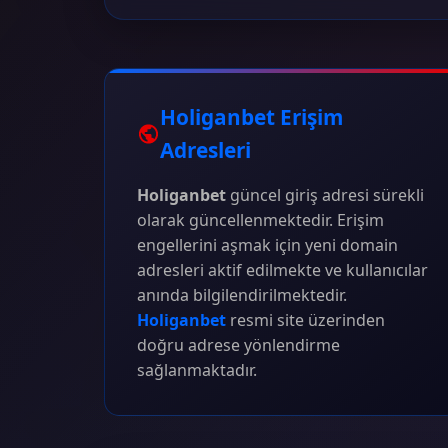
Holiganbet Erişim
Adresleri
Holiganbet
güncel giriş adresi sürekli
olarak güncellenmektedir. Erişim
engellerini aşmak için yeni domain
adresleri aktif edilmekte ve kullanıcılar
anında bilgilendirilmektedir.
Holiganbet
resmi site üzerinden
doğru adrese yönlendirme
sağlanmaktadır.