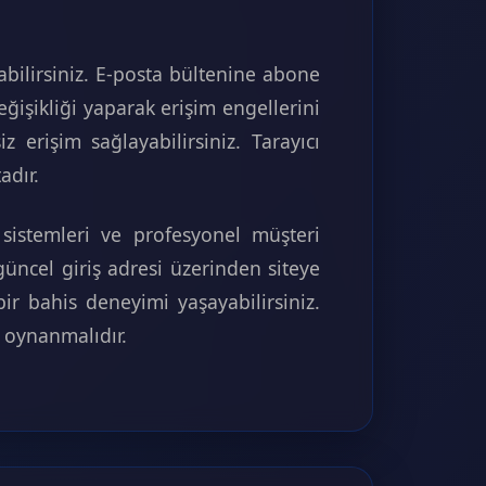
nabilirsiniz. E-posta bültenine abone
ğişikliği yaparak erişim engellerini
z erişim sağlayabilirsiniz. Tarayıcı
adır.
 sistemleri ve profesyonel müşteri
üncel giriş adresi üzerinden siteye
bir bahis deneyimi yaşayabilirsiniz.
e oynanmalıdır.