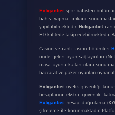
Holiganbet
spor bahisleri bölümünd
bahis yapma imkanı sunulmaktad
yapılabilmektedir.
Holiganbet
canlı
HD kalitede takip edebilmektedir. B
Casino ve canlı casino bölümleri
H
önde gelen oyun sağlayıcıları (Net
masa oyunu kullanıcılara sunulma
baccarat ve poker oyunları oynanabi
Holiganbet
üyelik güvenliği konus
hesaplarını ekstra güvenlik katm
Holiganbet
hesap doğrulama (KYC) 
şifreleme ile korunmaktadır. Platf