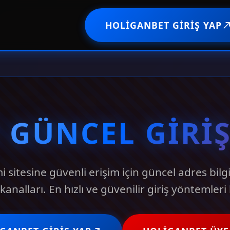
HOLIGANBET GIRIŞ YAP
GÜNCEL GIRIŞ
 sitesine güvenli erişim için güncel adres bilg
kanalları. En hızlı ve güvenilir giriş yöntemler