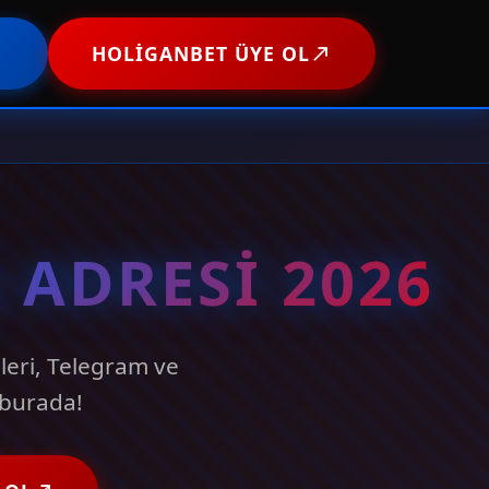
HOLIGANBET ÜYE OL
 ADRESI 2026
ileri, Telegram ve
i burada!