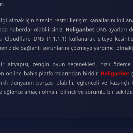
r.
gi almak için sitenin resmi iletişim kanallarını kulla
nda haberdar olabilirsiniz.
Holiganbet
DNS ayarları de
 Cloudflare DNS (1.1.1.1) kullanarak siteye kesintisi
meniz de bağlantı sorunlarını çözmeye yardımcı olmakt
lir altyapısı, zengin oyun seçenekleri, hızlı ödeme
en online bahis platformlarından biridir.
Holiganbet
g
ıklı dünyanın parçası olabilir, eğlenceli ve kazançlı 
eğlence amaçlı olmalı, bilinçli ve sorumlu bir şekild