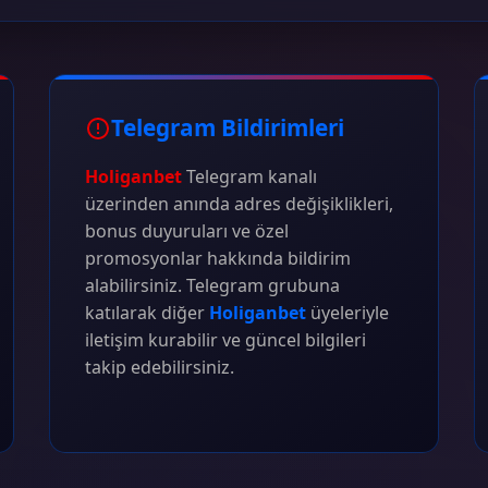
Telegram Bildirimleri
Holiganbet
Telegram kanalı
üzerinden anında adres değişiklikleri,
bonus duyuruları ve özel
promosyonlar hakkında bildirim
alabilirsiniz. Telegram grubuna
katılarak diğer
Holiganbet
üyeleriyle
iletişim kurabilir ve güncel bilgileri
takip edebilirsiniz.