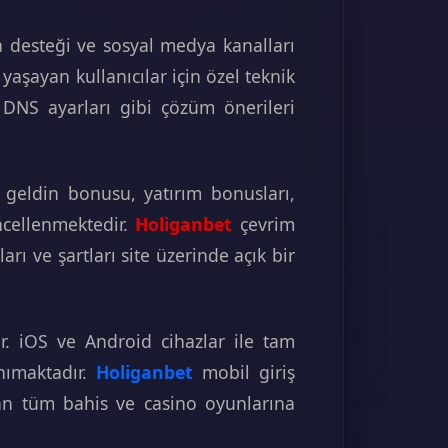
ta desteği ve sosyal medya kanalları
aşayan kullanıcılar için özel teknik
 DNS ayarları gibi çözüm önerileri
 geldin bonusu, yatırım bonusları,
ncellenmektedir.
Holiganbet
çevrim
rı ve şartları site üzerinde açık bir
r. iOS ve Android cihazlar ile tam
nımaktadır.
Holiganbet
mobil giriş
ndan tüm bahis ve casino oyunlarına