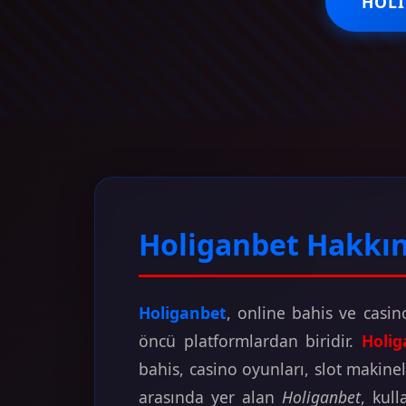
HOLI
Holiganbet Hakkınd
Holiganbet
, online bahis ve casin
öncü platformlardan biridir.
Holig
bahis, casino oyunları, slot makinel
arasında yer alan
Holiganbet
, kull