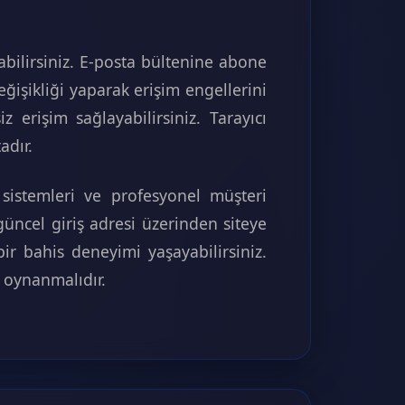
nabilirsiniz. E-posta bültenine abone
ğişikliği yaparak erişim engellerini
z erişim sağlayabilirsiniz. Tarayıcı
adır.
 sistemleri ve profesyonel müşteri
üncel giriş adresi üzerinden siteye
bir bahis deneyimi yaşayabilirsiniz.
e oynanmalıdır.