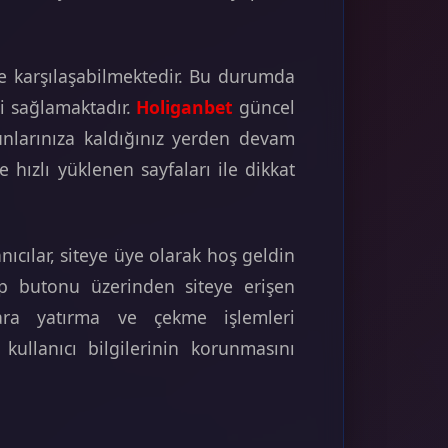
ile karşılaşabilmektedir. Bu durumda
ni sağlamaktadır.
Holiganbet
güncel
yunlarınıza kaldığınız yerden devam
 hızlı yüklenen sayfaları ile dikkat
nıcılar, siteye üye olarak hoş geldin
p butonu üzerinden siteye erişen
para yatırma ve çekme işlemleri
 kullanıcı bilgilerinin korunmasını