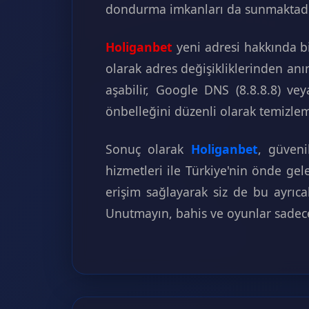
dondurma imkanları da sunmaktadı
Holiganbet
yeni adresi hakkında bil
olarak adres değişikliklerinden anı
aşabilir, Google DNS (8.8.8.8) veya
önbelleğini düzenli olarak temizle
Sonuç olarak
Holiganbet
, güveni
hizmetleri ile Türkiye'nin önde gel
erişim sağlayarak siz de bu ayrıcal
Unutmayın, bahis ve oyunlar sadece 