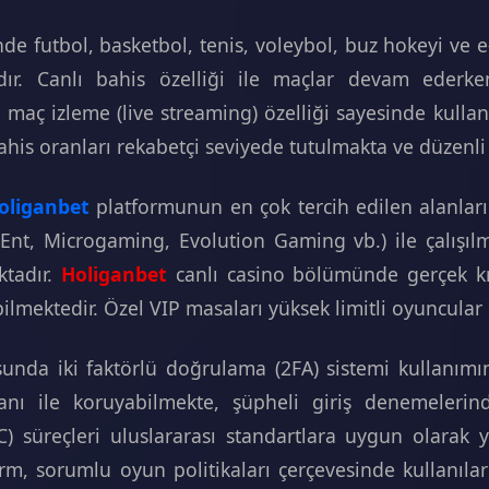
e futbol, basketbol, tenis, voleybol, buz hokeyi ve e-
ır. Canlı bahis özelliği ile maçlar devam ederke
 maç izleme (live streaming) özelliği sayesinde kullanı
ahis oranları rekabetçi seviyede tutulmakta ve düzenli
oliganbet
platformunun en çok tercih edilen alanları
Ent, Microgaming, Evolution Gaming vb.) ile çalışılm
ktadır.
Holiganbet
canlı casino bölümünde gerçek krup
lmektedir. Özel VIP masaları yüksek limitli oyuncular 
unda iki faktörlü doğrulama (2FA) sistemi kullanımın
anı ile koruyabilmekte, şüpheli giriş denemelerind
süreçleri uluslararası standartlara uygun olarak yür
orm, sorumlu oyun politikaları çerçevesinde kullanıla