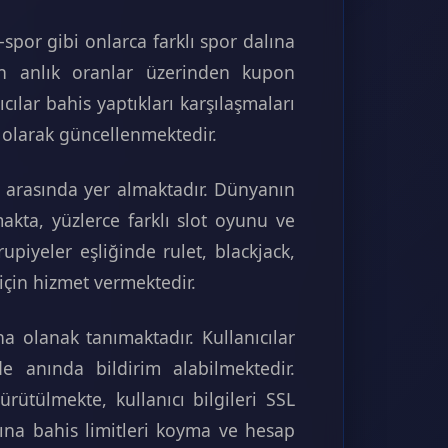
spor gibi onlarca farklı spor dalına
n anlık oranlar üzerinden kupon
cılar bahis yaptıkları karşılaşmaları
 olarak güncellenmektedir.
 arasında yer almaktadır. Dünyanın
akta, yüzlerce farklı slot oyunu ve
iyeler eşliğinde rulet, blackjack,
için hizmet vermektedir.
a olanak tanımaktadır. Kullanıcılar
e anında bildirim alabilmektedir.
ütülmekte, kullanıcı bilgileri SSL
rına bahis limitleri koyma ve hesap