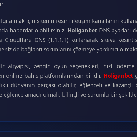
r.
gi almak için sitenin resmi iletişim kanallarını kulla
nda haberdar olabilirsiniz.
Holiganbet
DNS ayarları de
 Cloudflare DNS (1.1.1.1) kullanarak siteye kesintisi
meniz de bağlantı sorunlarını çözmeye yardımcı olmakt
lir altyapısı, zengin oyun seçenekleri, hızlı ödeme
en online bahis platformlarından biridir.
Holiganbet
g
ıklı dünyanın parçası olabilir, eğlenceli ve kazançlı 
eğlence amaçlı olmalı, bilinçli ve sorumlu bir şekild