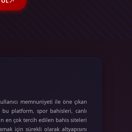
 OL
 kullanıcı memnuniyeti ile öne çıkan
 bu platform, spor bahisleri, canlı
n en çok tercih edilen bahis siteleri
amak için sürekli olarak altyapısını