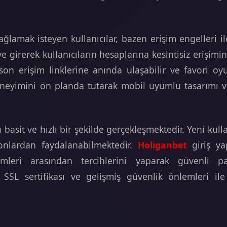
ağlamak isteyen kullanıcılar, bazen erişim engelleri 
e girerek kullanıcıların hesaplarına kesintisiz erişimi
 son erişim linklerine anında ulaşabilir ve favori o
deneyimini ön planda tutarak mobil uyumlu tasarımı ve
 basit ve hızlı bir şekilde gerçekleşmektedir. Yeni kulla
nlardan faydalanabilmektedir.
Holiganbet
giriş ya
emleri arasından tercihlerini yaparak güvenli 
, SSL sertifikası ve gelişmiş güvenlik önlemleri ile