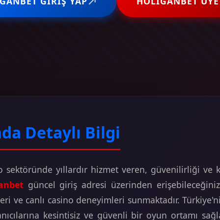
GANBET GIRIŞ YAP
HOLIGANBET ÜYE
a Detaylı Bilgi
o sektöründe yıllardır hizmet veren, güvenilirliği ve
anbet
güncel giriş adresi üzerinden erişebileceğiniz
eri ve canlı casino deneyimleri sunmaktadır. Türkiye'ni
anıcılarına kesintisiz ve güvenli bir oyun ortamı sağl