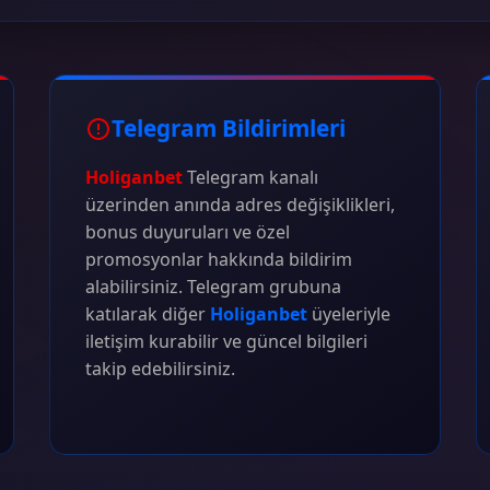
Telegram Bildirimleri
Holiganbet
Telegram kanalı
üzerinden anında adres değişiklikleri,
bonus duyuruları ve özel
promosyonlar hakkında bildirim
alabilirsiniz. Telegram grubuna
katılarak diğer
Holiganbet
üyeleriyle
iletişim kurabilir ve güncel bilgileri
takip edebilirsiniz.