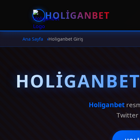
HOLIGANBET
Ana Sayfa
Holiganbet Giriş
HOLIGANBET 
Holiganbet
resmi
Twitter 