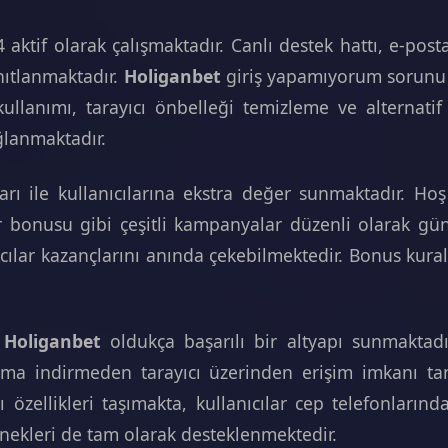
 aktif olarak çalışmaktadır. Canlı destek hattı, e-pos
anıtlanmaktadır.
Holiganbet
giriş yapamıyorum sorunu y
ullanımı, tarayıcı önbelleği temizleme ve alternatif
ğlanmaktadır.
 ile kullanıcılarına ekstra değer sunmaktadır. Hoş
ir bonusu gibi çeşitli kampanyalar düzenli olarak gü
ıcılar kazançlarını anında çekebilmektedir. Bonus kuralla
a
Holiganbet
oldukça başarılı bir altyapı sunmaktadı
ama indirmeden tarayıcı üzerinden erişim imkanı ta
 özellikleri taşımakta, kullanıcılar cep telefonları
nekleri de tam olarak desteklenmektedir.