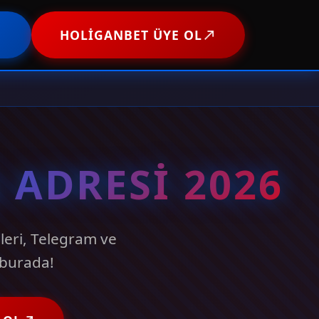
HOLIGANBET ÜYE OL
 ADRESI 2026
ileri, Telegram ve
i burada!