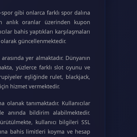
spor gibi onlarca farklı spor dalına
n anlık oranlar üzerinden kupon
cılar bahis yaptıkları karşılaşmaları
 olarak güncellenmektedir.
 arasında yer almaktadır. Dünyanın
akta, yüzlerce farklı slot oyunu ve
iyeler eşliğinde rulet, blackjack,
için hizmet vermektedir.
a olanak tanımaktadır. Kullanıcılar
e anında bildirim alabilmektedir.
ütülmekte, kullanıcı bilgileri SSL
rına bahis limitleri koyma ve hesap