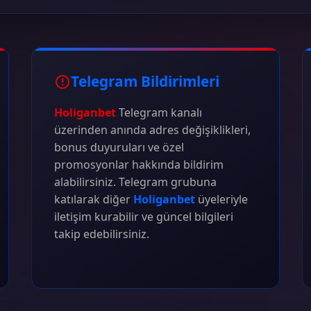
Telegram Bildirimleri
Holiganbet
Telegram kanalı
üzerinden anında adres değişiklikleri,
bonus duyuruları ve özel
promosyonlar hakkında bildirim
alabilirsiniz. Telegram grubuna
katılarak diğer
Holiganbet
üyeleriyle
iletişim kurabilir ve güncel bilgileri
takip edebilirsiniz.