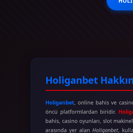
HOLI
Holiganbet Hakkınd
Holiganbet
, online bahis ve casin
öncü platformlardan biridir.
Holig
bahis, casino oyunları, slot makinel
arasında yer alan
Holiganbet
, kull