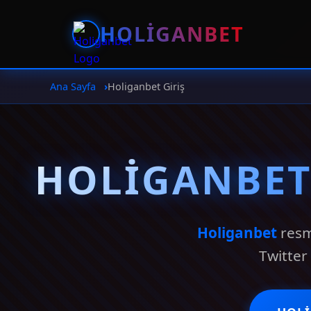
HOLIGANBET
Ana Sayfa
Holiganbet Giriş
HOLIGANBET 
Holiganbet
resmi
Twitter 