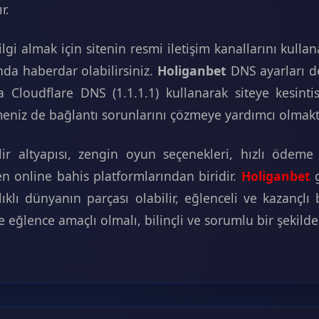
r.
gi almak için sitenin resmi iletişim kanallarını kulla
nda haberdar olabilirsiniz.
Holiganbet
DNS ayarları de
 Cloudflare DNS (1.1.1.1) kullanarak siteye kesintisi
meniz de bağlantı sorunlarını çözmeye yardımcı olmakt
lir altyapısı, zengin oyun seçenekleri, hızlı ödeme
en online bahis platformlarından biridir.
Holiganbet
g
ıklı dünyanın parçası olabilir, eğlenceli ve kazançlı 
eğlence amaçlı olmalı, bilinçli ve sorumlu bir şekild