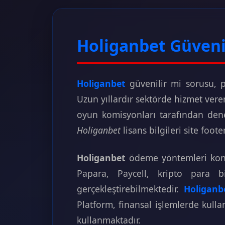
Holiganbet Güveni
Holiganbet
güvenilir mi sorusu, p
Uzun yıllardır sektörde hizmet ver
oyun komisyonları tarafından dene
Holiganbet
lisans bilgileri site foot
Holiganbet
ödeme yöntemleri konus
Papara, Paycell, kripto para b
gerçekleştirebilmektedir.
Holiganb
Platform, finansal işlemlerde kull
kullanmaktadır.