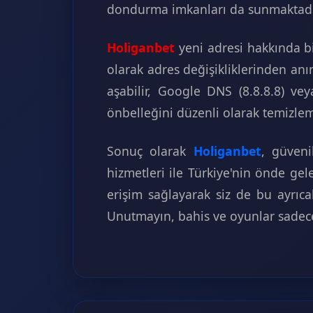
dondurma imkanları da sunmaktadı
Holiganbet
yeni adresi hakkında bil
olarak adres değişikliklerinden anı
aşabilir, Google DNS (8.8.8.8) veya
önbelleğini düzenli olarak temizle
Sonuç olarak
Holiganbet
, güveni
hizmetleri ile Türkiye'nin önde gel
erişim sağlayarak siz de bu ayrıcal
Unutmayın, bahis ve oyunlar sadece 