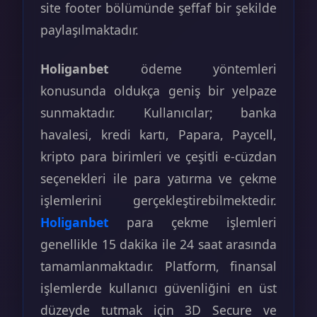
site footer bölümünde şeffaf bir şekilde
paylaşılmaktadır.
Holiganbet
ödeme yöntemleri
konusunda oldukça geniş bir yelpaze
sunmaktadır. Kullanıcılar; banka
havalesi, kredi kartı, Papara, Paycell,
kripto para birimleri ve çeşitli e-cüzdan
seçenekleri ile para yatırma ve çekme
işlemlerini gerçekleştirebilmektedir.
Holiganbet
para çekme işlemleri
genellikle 15 dakika ile 24 saat arasında
tamamlanmaktadır. Platform, finansal
işlemlerde kullanıcı güvenliğini en üst
düzeyde tutmak için 3D Secure ve