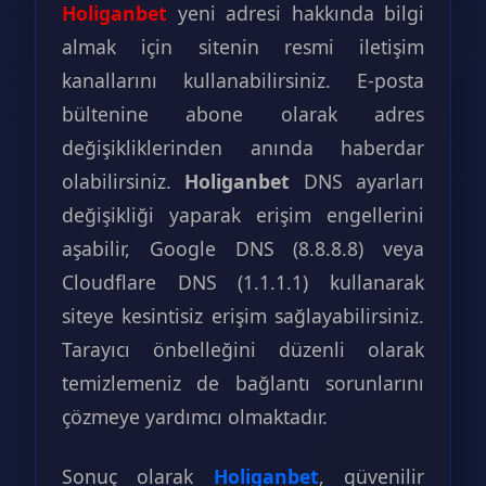
Holiganbet
yeni adresi hakkında bilgi
almak için sitenin resmi iletişim
kanallarını kullanabilirsiniz. E-posta
bültenine abone olarak adres
değişikliklerinden anında haberdar
olabilirsiniz.
Holiganbet
DNS ayarları
değişikliği yaparak erişim engellerini
aşabilir, Google DNS (8.8.8.8) veya
Cloudflare DNS (1.1.1.1) kullanarak
siteye kesintisiz erişim sağlayabilirsiniz.
Tarayıcı önbelleğini düzenli olarak
temizlemeniz de bağlantı sorunlarını
çözmeye yardımcı olmaktadır.
Sonuç olarak
Holiganbet
, güvenilir