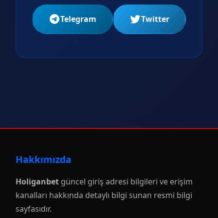
Telegram
Twitter
Hakkımızda
Holiganbet
güncel giriş adresi bilgileri ve erişim
kanalları hakkında detaylı bilgi sunan resmi bilgi
sayfasıdır.