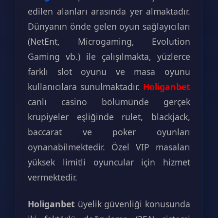
edilen alanları arasında yer almaktadır.
Dünyanın önde gelen oyun sağlayıcıları
(NetEnt, Microgaming, Evolution
Gaming vb.) ile çalışılmakta, yüzlerce
farklı slot oyunu ve masa oyunu
kullanıcılara sunulmaktadır.
Holiganbet
canlı casino bölümünde gerçek
krupiyeler eşliğinde rulet, blackjack,
baccarat ve poker oyunları
oynanabilmektedir. Özel VIP masaları
yüksek limitli oyuncular için hizmet
vermektedir.
Holiganbet
üyelik güvenliği konusunda