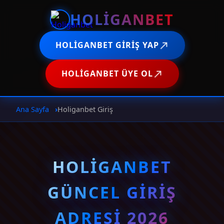
HOLIGANBET
HOLIGANBET GIRIŞ YAP
HOLIGANBET ÜYE OL
Ana Sayfa
Holiganbet Giriş
HOLIGANBET
GÜNCEL GIRIŞ
ADRESI 2026