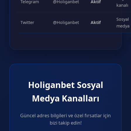
Telegram
@Holiganbet
Aktif
kanalı
Sosyal
Twitter
@Holiganbet
Aktif
medya
Holiganbet Sosyal
Medya Kanalları
Güncel adres bilgileri ve özel fırsatlar için
bizi takip edin!