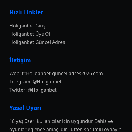
Hızlı Linkler
Holiganbet Giriş
Holiganbet Üye Ol
Holiganbet Güncel Adres
İletişim
Web:
tr.Holiganbet-guncel-adres2026.com
Telegram: @Holiganbet
Twitter: @Holiganbet
Yasal Uyarı
18 yaş üzeri kullanıcılar için uygundur. Bahis ve
oyunlar eğlence amaçlıdır. Lütfen sorumlu oynayın.