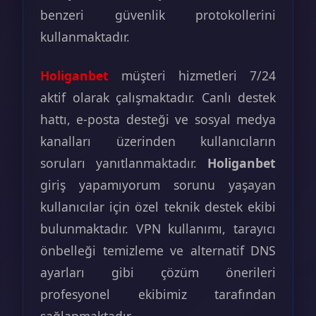
benzeri güvenlik protokollerini
kullanmaktadır.
Holiganbet
müşteri hizmetleri 7/24
aktif olarak çalışmaktadır. Canlı destek
hattı, e-posta desteği ve sosyal medya
kanalları üzerinden kullanıcıların
soruları yanıtlanmaktadır.
Holiganbet
giriş yapamıyorum sorunu yaşayan
kullanıcılar için özel teknik destek ekibi
bulunmaktadır. VPN kullanımı, tarayıcı
önbelleği temizleme ve alternatif DNS
ayarları gibi çözüm önerileri
profesyonel ekibimiz tarafından
sağlanmaktadır.