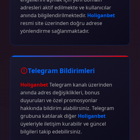
adresleri aktif edilmekte ve kullanıcılar
anında bilgilendirilmektedir.
Holiganbet
resmi site üzerinden doğru adrese
yönlendirme sağlanmaktadır.
Telegram Bildirimleri
Holiganbet
Telegram kanalı üzerinden
anında adres değişiklikleri, bonus
duyuruları ve özel promosyonlar
hakkında bildirim alabilirsiniz. Telegram
grubuna katılarak diğer
Holiganbet
üyeleriyle iletişim kurabilir ve güncel
bilgileri takip edebilirsiniz.