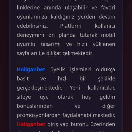
linklerine anında ulaşabilir ve favori
oyunlarınıza kaldığınız yerden devam
edebilirsiniz. Platform, kullanıcı
deneyimini ön planda tutarak mobil
uyumlu tasarımı ve hızlı yüklenen
sayfaları ile dikkat çekmektedir.
Holiganbet
üyelik işlemleri oldukça
basit ve hızlı bir şekilde
gerçekleşmektedir. Yeni kullanıcılar,
siteye üye olarak hoş geldin
bonuslarından ve diğer
promosyonlardan faydalanabilmektedir.
Holiganbet
giriş yap butonu üzerinden