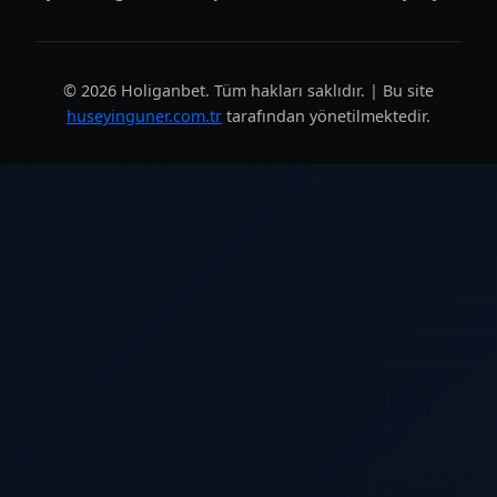
© 2026 Holiganbet. Tüm hakları saklıdır. | Bu site
huseyinguner.com.tr
tarafından yönetilmektedir.