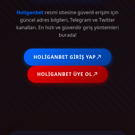
Holiganbet
resmi sitesine güvenli erişim için
güncel adres bilgileri, Telegram ve Twitter
kanalları. En hızlı ve güvenilir giriş yöntemleri
burada!
HOLIGANBET GIRIŞ YAP
HOLIGANBET ÜYE OL