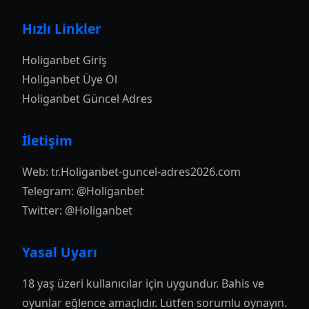
Hızlı Linkler
Holiganbet Giriş
Holiganbet Üye Ol
Holiganbet Güncel Adres
İletişim
Web:
tr.Holiganbet-guncel-adres2026.com
Telegram: @Holiganbet
Twitter: @Holiganbet
Yasal Uyarı
18 yaş üzeri kullanıcılar için uygundur. Bahis ve
oyunlar eğlence amaçlıdır. Lütfen sorumlu oynayın.