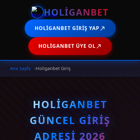
HOLIGANBET
HOLIGANBET GIRIŞ YAP
HOLIGANBET ÜYE OL
Ana Sayfa
Holiganbet Giriş
HOLIGANBET
GÜNCEL GIRIŞ
ADRESI 2026