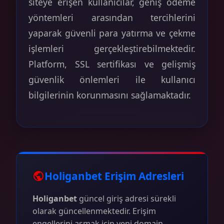
siteye erişen kullanıcılar, geniş ödeme
yöntemleri arasından tercihlerini
yaparak güvenli para yatırma ve çekme
işlemleri gerçekleştirebilmektedir.
Platform, SSL sertifikası ve gelişmiş
güvenlik önlemleri ile kullanıcı
bilgilerinin korunmasını sağlamaktadır.
Holiganbet Erişim Adresleri
Holiganbet
güncel giriş adresi sürekli
olarak güncellenmektedir. Erişim
engellerini aşmak için yeni domain